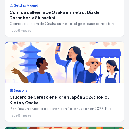
Getting Around
Comida callejera de Osaka en metro: Día de
Dotonbori a Shinsekai
Comida callejera de Osaka en metro: elige el pase correcto y
sigue las salidas exactas hacia el Castillo de Osaka, Dotonbori,
hace 5 meses
el Mercado Kuromon y Shinsekai.
Seasonal
Crucero de Cerezo en Flor en Japón 2026: Tokio,
Kioto y Osaka
Planifica un crucero de cerezo en flor en Japón en 2026: Río
Meguro, reservas de botes en Chidorigafuchi y cruceros por los
hace 5 meses
canales de Osaka/Kioto con fechas y costes.