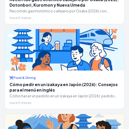
Dotonbori, Kuromon y Nueva Umeda
Recorrido gastronómico callejero por Osaka (2026) con
consejos de etiqueta: dónde comer, basura, colas, noches en
hace 5 meses
Dotonbori, bocados del mercado de Kuromon y nuevas
paradas en Umeda.
Food & Dining
Cómo pedir en un izakaya en Japón (2026): Consejos
para el menú en inglés
Cómo hacer un pedido en un izakaya en Japón (2026): pedido
paso a paso, precio de la mesa otoshi, reglas del nomihodai y
hace 5 meses
consejos para sobrevivir al menú en inglés.