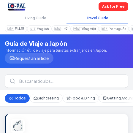
Ask for Free
Living Guide
Travel Guide
🇯🇵
日本語
🇺🇸
English
🇨🇳
中文
🇻🇳
Tiếng Việt
🇧🇷
Português
Guía de Viaje a Japón
Información útil de viaje para turistas extranjeros en Japón.
Request an article
Todos
Sightseeing
Food & Dining
Getting Aroun