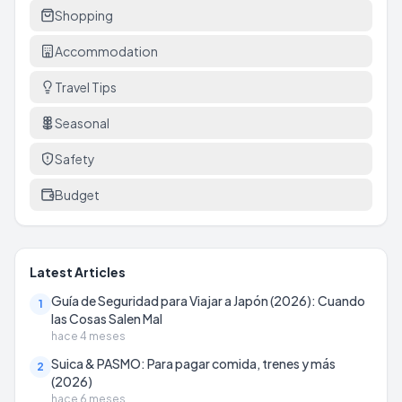
Shopping
Accommodation
Travel Tips
Seasonal
Safety
Budget
Latest Articles
Guía de Seguridad para Viajar a Japón (2026): Cuando
1
las Cosas Salen Mal
hace 4 meses
Suica & PASMO: Para pagar comida, trenes y más
2
(2026)
hace 6 meses