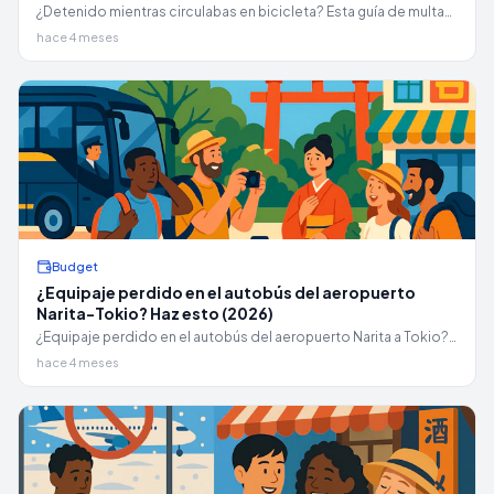
¿Detenido mientras circulabas en bicicleta? Esta guía de multas
por bicicleta en Japón para 2026 explica el flujo de pago de 7
hace 4 meses
días, dónde pueden pagar los turistas y qué sucede si te vas en
avión antes.
Budget
¿Equipaje perdido en el autobús del aeropuerto
Narita-Tokio? Haz esto (2026)
¿Equipaje perdido en el autobús del aeropuerto Narita a Tokio?
Utiliza esta lista de verificación para el mismo día con llamadas
hace 4 meses
exactas, frases en japonés y números de Narita 24/7.