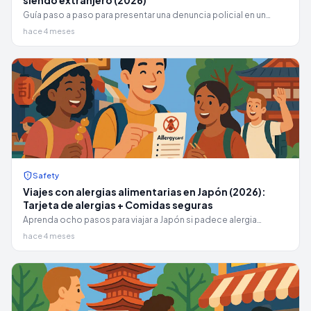
siendo extranjero (2026)
Guía paso a paso para presentar una denuncia policial en un
koban o comisaría en Japón: pérdida de objetos, robo,
hace 4 meses
accidentes. Qué llevar, qué decir y cómo obtener el certificado
que su seguro necesita.
Safety
Viajes con alergias alimentarias en Japón (2026):
Tarjeta de alergias + Comidas seguras
Aprenda ocho pasos para viajar a Japón si padece alergia
alimentaria en esta guía de 2026: hoja oficial sobre alergias en
hace 4 meses
teléfonos inteligentes, hoja de referencia sobre etiquetas y
comidas económicas y más seguras.