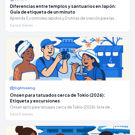
Diferencias entre templos y santuarios en Japón:
Guía de etiqueta de un minuto
Aprenda 5 controles rápidos y 2 rutinas de oración para las
diferencias entre templos y santuarios en Japón, además de
hace 5 meses
2026 ofrendas sin efectivo y límites de goshuin.
Sightseeing
Onsen para tatuados cerca de Tokio (2026):
Etiqueta y excursiones
Onsen apto para tatuajes cerca de Tokio (2026): lista de
etiqueta, árbol de decisiones sobre baños privados o con
hace 5 meses
pegatinas y excursiones de un día a Toyosu Manyo Club y
Hakone.