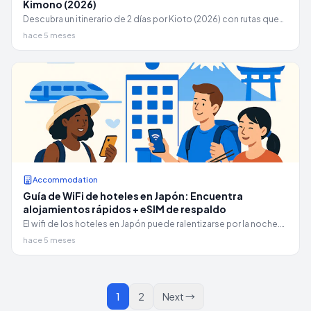
Kimono (2026)
Descubra un itinerario de 2 días por Kioto (2026) con rutas que
priorizan el tren, excursiones en autobús EX, cronometraje del
hace 5 meses
día del kimono y caminatas seguras según las reglas de Gion.
Accommodation
Guía de WiFi de hoteles en Japón: Encuentra
alojamientos rápidos + eSIM de respaldo
El wifi de los hoteles en Japón puede ralentizarse por la noche.
Usa esta lista de verificación para reservar y elige una eSIM, un
hace 5 meses
wifi portátil o una SIM de respaldo para el aeropuerto.
1
2
Next
→