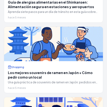
Guía de alergias alimentarias en el Shinkansen:
Alimentación segura en estaciones y aeropuertos
Aprenda siete pasos para un día de tránsito en esta guía sobre
alergias alimentarias en Shinkansen: controles de konbini,
hace 5 meses
tácticas de ekiben, pictogramas de Narita y retrasos en las
aerolíneas.
Shopping
Los mejores souvenirs de ramen en Japón + Cómo
pedir como un local
Una guía práctica de souvenirs de ramen en Japón: pedidos en
máquinas expendedoras de billetes, conceptos básicos del
hace 5 meses
tsukemen y exactamente qué comprar y dónde.