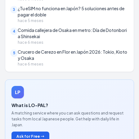
¿Tu eSIM no funciona en Japón? 5 soluciones antes de
3
pagar el doble
hace 5 meses
Comida callejera de Osaka en metro: Día de Dotonbori
4
a Shinsekai
hace 6 meses
Crucero de Cerezo en Flor en Japón 2026: Tokio, Kioto
5
y Osaka
hace 6 meses
LP
What is LO-PAL?
A matching service where you can ask questions and request
tasks from local Japanese people. Get help with daily life in
Japan.
Ask for Free →