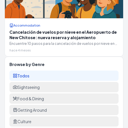
Accommodation
Cancelación de vuelos por nieve en el Aeropuerto de
New Chitose: nueva reserva y alojamiento
Encuentre 10 pasos para la cancelación de vuelos por nieve en el
Aeropuerto de New Chitose: prueba de seguro, nuevas
hace 4 meses
reservas/reembolsos de ANA/JAL, opciones de alojamiento y
transporte seguro a Sapporo.
Browse by Genre
Todos
Sightseeing
Food & Dining
Getting Around
Culture