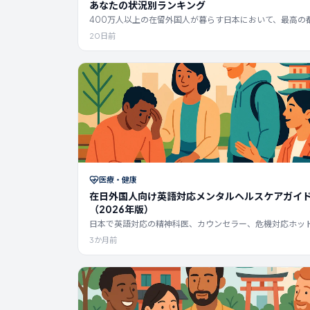
あなたの状況別ランキング
400万人以上の在留外国人が暮らす日本において、最高の
県は一つではありません。この2026年版ガイドでは、在
20日前
仕事、費用、家族構成別に最適な地域をランキング形式で
します。
医療・健康
在日外国人向け英語対応メンタルヘルスケアガイ
（2026年版）
日本で英語対応の精神科医、カウンセラー、危機対応ホッ
ンを探しましょう。国民健康保険の適用、費用、ビザへの
3か月前
薬監証明、EAPについてまとめた2026年5月版ガイドです