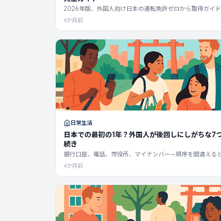
2026年版、外国人向け日本の運転免許ゼロから取得ガイ
所の費用（25万〜38万円）、指定校 vs 届出校、4つの試験
4か月前
言語対応の試験場サポート、AT vs MT、2025年10月の切
更点。
日常生活
日本での最初の1年？外国人が後回しにしがちな7
続き
銀行口座、電話、市役所、マイナンバー—順序を間違える
月も無駄にします。日本に住む外国人向けの最初の1年間の
4か月前
続きチェックリストです。