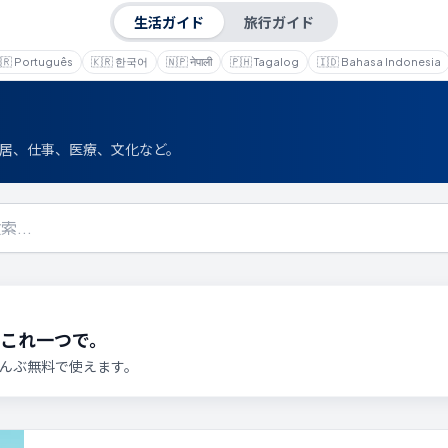
生活ガイド
旅行ガイド
🇷
Português
🇰🇷
한국어
🇳🇵
नेपाली
🇵🇭
Tagalog
🇮🇩
Bahasa Indonesia
居、仕事、医療、文化など。
、これ一つで。
ぜんぶ無料で使えます。