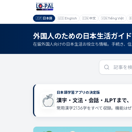
🇯🇵
日本語
🇺🇸
English
🇨🇳
中文
🇻🇳
Tiếng Việt

外国人のための日本生活ガイド
在留外国人向けの日本生活お役立ち情報。手続き、住
日本語学習アプリの決定版
漢字・文法・会話・JLPTまで
常用漢字2136字をすべて収録。機能は