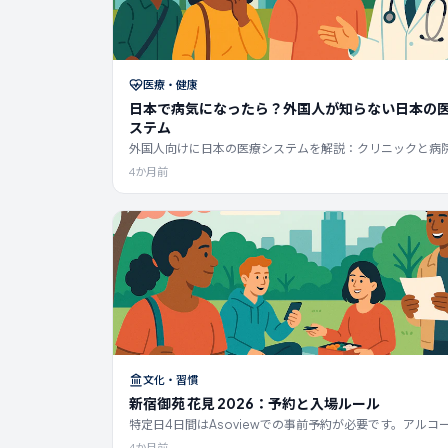
医療・健康
日本で病気になったら？外国人が知らない日本の
ステム
外国人向けに日本の医療システムを解説：クリニックと病
介状、問診票、費用、そして英語対応の医師を見つける方
4か月前
文化・習慣
新宿御苑 花見 2026：予約と入場ルール
特定日4日間はAsoviewでの事前予約が必要です。アルコ
ち込みは禁止されており、手荷物検査があります。入園料¥
4か月前