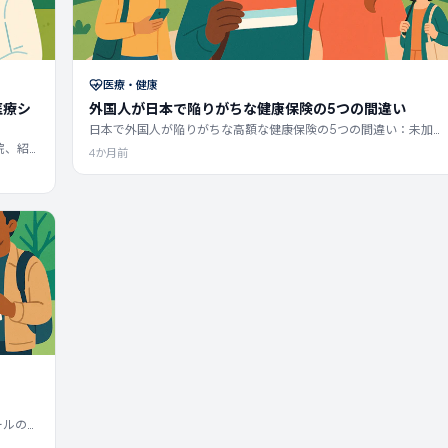
医療・健康
医療シ
外国人が日本で陥りがちな健康保険の5つの間違い
日本で外国人が陥りがちな高額な健康保険の5つの間違い：未加
入、雇用主による不正、マイナ保険証への移行、保険料不払い、
院、紹
4か月前
補償範囲のギャップ。
法。
ールの持
500、