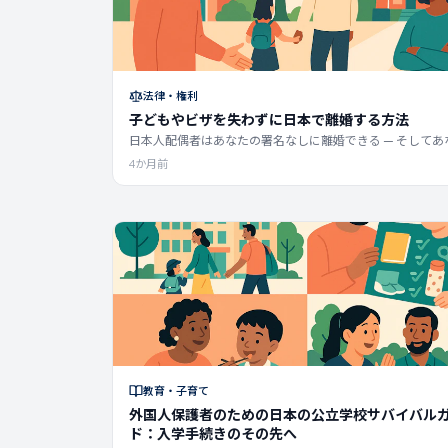
法律・権利
子どもやビザを失わずに日本で離婚する方法
日本人配偶者はあなたの署名なしに離婚できる — そしてあ
ビザを失うことになる。2026年親権改革、14日間の期限
4か月前
身を守る方法。
教育・子育て
外国人保護者のための日本の公立学校サバイバル
ド：入学手続きのその先へ