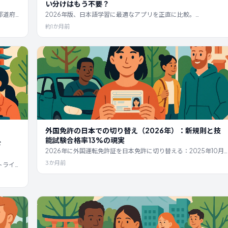
い分けはもう不要？
都道府
2026年版、日本語学習に最適なアプリを正直に比較。
留資格、
Duolingo、WaniKani、Bunpro、Renshuu、Anki、Migii、LO-
約1か月前
ご紹介
PAL Lingoを網羅し、実際の価格と真の強み、そして5つのアプリ
に同時に課金するのをやめる方法をご紹介します。
外国免許の日本での切り替え（2026年）：新規則と技
能試験合格率13%の現実
ド
2026年に外国運転免許証を日本免許に切り替える：2025年10月
の改正、50問の試験（90%合格）、JAF翻訳、3ヶ月ルール、都
3か月前
トライ
道府県別予約について。
影響、
。