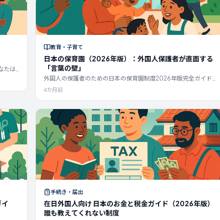
教育・子育て
日本の保育園（2026年版）：外国人保護者が直面する
「言葉の壁」
なたは
、そして
外国人の保護者のための日本の保育園制度2026年版完全ガイド：
5つの保育施設の種類、指数制度、申請スケジュール、料金、日々
4か月前
の生活、そして入園できなかった場合の選択肢。
手続き・届出
ガイ
在日外国人向け 日本のお金と税金ガイド（2026年版）
誰も教えてくれない制度