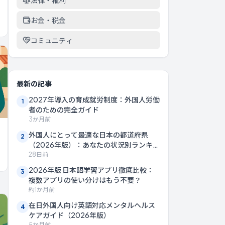
法律・権利
お金・税金
コミュニティ
最新の記事
2027年導入の育成就労制度：外国人労働
1
者のための完全ガイド
3か月前
外国人にとって最適な日本の都道府県
2
（2026年版）：あなたの状況別ランキン
グ
28日前
2026年版 日本語学習アプリ徹底比較：
3
複数アプリの使い分けはもう不要？
約1か月前
在日外国人向け英語対応メンタルヘルス
4
ケアガイド（2026年版）
5か月前