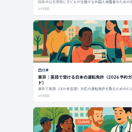
日本の公立学校に子どもが在籍する外国人保護者のための
イド：学用品、給食、連絡、行事、PTA、学童保育、語学
4か月前
いて。
仕事
東京：英語で受ける日本の運転免許（2026 予約
ド）
東京で英語（ほか多言語）対応の運転免許を取るための6
プ：予約制ルール、言語別の曜日・センター、Samezu／Fu
4か月前
／Kotoの違い、書類準備の注意点（2026年情報）。