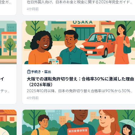
完全ガ
在日外国人向け、日本のお金と税金に関する2026年完全ガイド：
支援につ
銀行口座、給与明細、住民税、年末調整、確定申告、送金、年金
4か月前
還付。
手続き・届出
ガイ
大阪での運転免許切り替え：合格率30%に激減した理由
（2026年版）
ステッ
2025年10月以降、日本の免許切り替え合格率は90%から30%に
chu
急落しました。大阪での門真・光明池での予約、新しい50問の試
4か月前
験、技能試験のヒントを解説します。