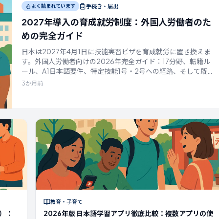
手続き・届出
よく読まれています
2027年導入の育成就労制度：外国人労働者のた
めの完全ガイド
日本は2027年4月1日に技能実習ビザを育成就労に置き換えま
す。外国人労働者向けの2026年完全ガイド：17分野、転籍ル
ール、A1日本語要件、特定技能1号・2号への経路、そして既存
の実習生の多くが見落とす2026年4月1日の期限について解説
3か月前
します。
教育・子育て
）：
2026年版 日本語学習アプリ徹底比較：複数アプリの使