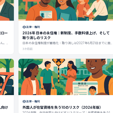
法律・権利
宅ロー
2026年 日本の永住権：新制度、手数料値上げ、そして
取り消しのリスク
せん。
日本の永住権制度が厳格化：取り消しは2027年6月21日までに施
ーン、住
行、手数料上限は30万円（実際は10万〜20万円予想）、5年間の
3か月前
信用情
在留資格が必須。3つのルート、処理期間、今すべきこと。
ンまで
法律・権利
人向け
外国人が在留資格を失う10のリスク（2026年版）
2026年版、在日外国人向けビザリスクマップ：在留資格を失う10