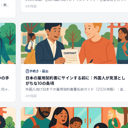
の明確なリスクと回復経路。2027年保険ルール、3ヶ月/14日ルー
ド：教習
4か月前
ル、雇用に関する落とし穴、経営管理ビザの変更、オーバーステ
、20
イ、カテゴリー不一致などを網羅。
り替え変
手続き・届出
つの手
日本の雇用契約書にサインする前に：外国人が見落とし
がちな10の条項
と何ヶ
外国人向け日本での雇用契約書署名前ガイド（2026年版）：金
行政手
銭、キャリアの自由、またはビザステータスに影響を与える10の
4か月前
条項を解説。固定残業、試用期間、契約社員、裁量労働、競業避
止、ビザスポンサーシップのリスクを網羅。