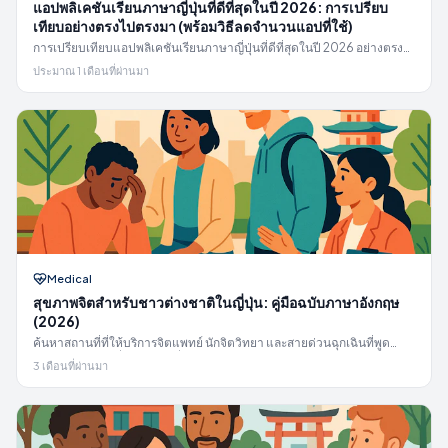
แอปพลิเคชันเรียนภาษาญี่ปุ่นที่ดีที่สุดในปี 2026: การเปรียบ
เทียบอย่างตรงไปตรงมา (พร้อมวิธีลดจำนวนแอปที่ใช้)
การเปรียบเทียบแอปพลิเคชันเรียนภาษาญี่ปุ่นที่ดีที่สุดในปี 2026 อย่างตรง
ไปตรงมา — Duolingo, WaniKani, Bunpro, Renshuu, Anki, Migii และ
ประมาณ 1 เดือนที่ผ่านมา
LO-PAL Lingo ราคาจริง จุดแข็งจริง และวิธีหยุดจ่ายเงินสำหรับห้าแอป
พร้อมกัน
Medical
สุขภาพจิตสำหรับชาวต่างชาติในญี่ปุ่น: คู่มือฉบับภาษาอังกฤษ
(2026)
ค้นหาสถานที่ที่ให้บริการจิตแพทย์ นักจิตวิทยา และสายด่วนฉุกเฉินที่พูด
ภาษาอังกฤษในญี่ปุ่น ข้อมูลเกี่ยวกับความคุ้มครอง NHI, ค่าใช้จ่าย, ผลกระทบ
3 เดือนที่ผ่านมา
ต่อวีซ่า, Yakkan Shomei และ EAP — คู่มือเดือนพฤษภาคม 2026