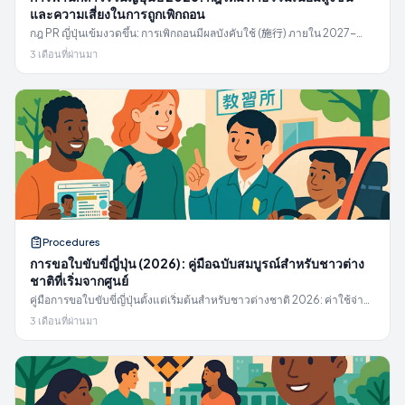
และความเสี่ยงในการถูกเพิกถอน
กฎ PR ญี่ปุ่นเข้มงวดขึ้น: การเพิกถอนมีผลบังคับใช้ (施行) ภายใน 2027-
06-21, เพดานค่าธรรมเนียม ¥300,000 (คาดว่าจริง ¥100K–¥200K),
3 เดือนที่ผ่านมา
กำหนดให้ต้องมีวีซ่า 5 ปี สามเส้นทาง, ระยะเวลาดำเนินการ, และสิ่งที่ต้องทำ
ตอนนี้
Procedures
การขอใบขับขี่ญี่ปุ่น (2026): คู่มือฉบับสมบูรณ์สำหรับชาวต่าง
ชาติที่เริ่มจากศูนย์
คู่มือการขอใบขับขี่ญี่ปุ่นตั้งแต่เริ่มต้นสำหรับชาวต่างชาติ 2026: ค่าใช้จ่าย
教習所 ¥250-380K, โรงเรียนแบบ 指定 vs 届出, การทดสอบ 4 ด่าน, การ
3 เดือนที่ผ่านมา
สนับสนุนภาษา 20 ภาษาที่ 試験場, เกียร์อัตโนมัติ vs เกียร์ธรรมดา, การ
เปลี่ยนแปลงกฎการแปลงใบขับขี่ในเดือนตุลาคม 2025