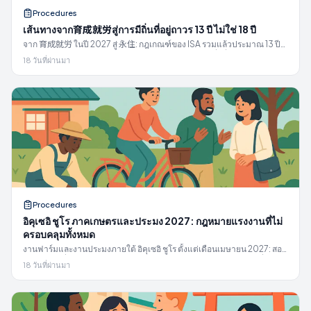
Procedures
เส้นทางจาก育成就労สู่การมีถิ่นที่อยู่ถาวร 13 ปี ไม่ใช่ 18 ปี
จาก 育成就労 ในปี 2027 สู่ 永住: กฎเกณฑ์ของ ISA รวมแล้วประมาณ 13 ปี
ไม่ใช่ 18 ปี บันได การทดสอบ 10 ปีและ 5 ปี และอะไรคือสิ่งที่ขัดขวางคนส่วน
18 วันที่ผ่านมา
ใหญ่
Procedures
อิคุเซอิ ชูโร ภาคเกษตรและประมง 2027: กฎหมายแรงงานที่ไม่
ครอบคลุมทั้งหมด
งานฟาร์มและงานประมงภายใต้ อิคุเซอิ ชูโร ตั้งแต่เดือนเมษายน 2027: สอง
สาขาเดียวที่อนุญาตให้มีการจัดส่งแรงงาน และเหตุใดการทำงาน 8 ชั่วโมง
18 วันที่ผ่านมา
ต่อวันจึงไม่ใช้บังคับกับคุณตามกฎหมาย