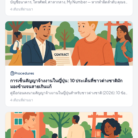
บัญชีธนาคาร, โทรศัพท์, ศาลากลาง, My Number — หากทำผิดลำดับ คุณจะ
เสียเวลาหลายเดือน รายการตรวจสอบงานธุรการในปีแรกสำหรับผู้พำนัก
4 เดือนที่ผ่านมา
ชาวต่างชาติในญี่ปุ่น
Procedures
การเซ็นสัญญาจ้างงานในญี่ปุ่น: 10 ประเด็นที่ชาวต่างชาติมัก
มองข้ามจนสายเกินแก้
คู่มือก่อนลงนามสัญญาจ้างงานในญี่ปุ่นสำหรับชาวต่างชาติ (2026): 10 ข้อที่
อาจทำให้เสียเงิน, อิสระในการทำงาน, หรือสถานะวีซ่า ครอบคลุม 固定残業,
4 เดือนที่ผ่านมา
試用期間, 契約社員, 裁量労働, 競業避止 และความเสี่ยงในการสปอนเซอร์
วีซ่า