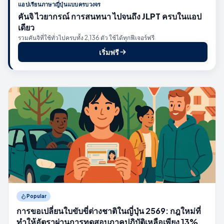
แอปเรียนภาษาญี่ปุ่นแบบครบวงจร
คันจิ ไวยากรณ์ การสนทนา ไปจนถึง JLPT ครบในแอป
เดียว
รวมคันจิที่ใช้ทั่วไปครบทั้ง 2,136 ตัว ใช้ได้ทุกฟีเจอร์ฟรี
เริ่มฟรี
Popular
การขอเปลี่ยนใบขับขี่ต่างชาติในญี่ปุ่น 2569: กฎใหม่ที่
ทำให้อัตราผ่านการทดสอบภาคปฏิบัติเหลือเพียง 13%