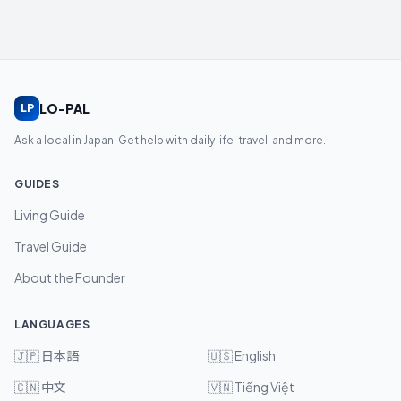
LO-PAL
LP
Ask a local in Japan. Get help with daily life, travel, and more.
GUIDES
Living Guide
Travel Guide
About the Founder
LANGUAGES
🇯🇵
日本語
🇺🇸
English
🇨🇳
中文
🇻🇳
Tiếng Việt