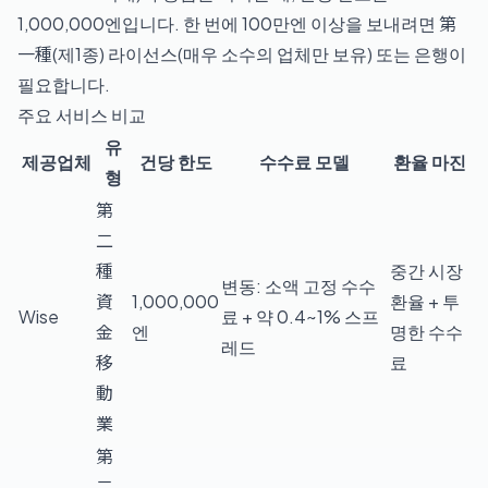
1,000,000엔입니다. 한 번에 100만엔 이상을 보내려면 第
一種(제1종) 라이선스(매우 소수의 업체만 보유) 또는 은행이
필요합니다.
주요 서비스 비교
유
제공업체
건당 한도
수수료 모델
환율 마진
형
第
二
種
중간 시장
변동: 소액 고정 수수
資
1,000,000
환율 + 투
Wise
료 + 약 0.4~1% 스프
金
엔
명한 수수
레드
移
료
動
業
第
二