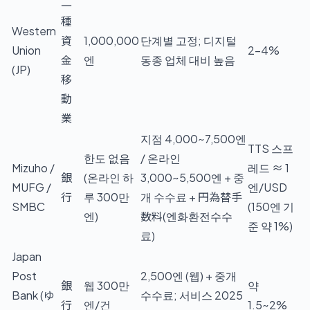
二
種
Western
資
1,000,000
단계별 고정; 디지털
Union
2–4%
金
엔
동종 업체 대비 높음
(JP)
移
動
業
지점 4,000~7,500엔
TTS 스프
한도 없음
/ 온라인
Mizuho /
레드 ≈ 1
銀
(온라인 하
3,000~5,500엔 + 중
MUFG /
엔/USD
行
루 300만
개 수수료 + 円為替手
SMBC
(150엔 기
엔)
数料(엔화환전수수
준 약 1%)
료)
Japan
Post
2,500엔 (웹) + 중개
銀
웹 300만
약
Bank (ゆ
수수료; 서비스 2025
行
엔/건
1.5~2%