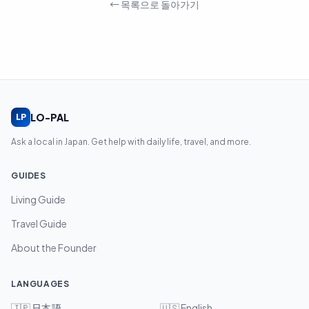
← 목록으로 돌아가기
LO-PAL
LP
Ask a local in Japan. Get help with daily life, travel, and more.
GUIDES
Living Guide
Travel Guide
About the Founder
LANGUAGES
🇯🇵
日本語
🇺🇸
English