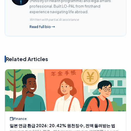
(Ministry of Health programme) and legal affairs
professional. Built LO-PAL from firsthand
experience navigating life abroad.
Written with partial AI assistance
Read full bio
→
Related Articles
Finance
일본 연금 환급 2026: 20.42% 원천징수, 전액 돌려받는 법