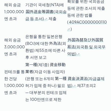
확보를 위한 국외송금
해외 송금
기관이 국세청(NTA)에
등에 관한 조서의 제출
1,000,000
国外送金等調書(국외송
등에 관한 법률
엔 초과
금 등 조서)
제출
(
409AC0000000110
)
은행을 통한 일본은행
해외 송금
外国為替及び外国貿
(BOJ)에 대한 外為法(외
3,000,000
易法(외국환 및 외국무
환법) 제55조에 따른 사
엔 초과
역법)
후 서면 보고
第一種(제1종) 資金移動
핀테크를 통
業者(자금 이동 사업자)
한 건당
(은행 또는 6개의 第一種
資金決済法(자금결제
1,000,000
허가 업체 중 하나) 필요
법)
제37조의2
엔 초과
— 대부분의 핀테크 업체
는 100만엔으로 제한