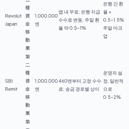
은행 간 환
種
앱 내 무료; 은행 지급
율 +
Revolut
資
1,000,000
수수료 변동; 주말 환
0.5~1.5%
Japan
金
엔
율 약 0.5~1%
주말 마크
移
업
動
業
第
二
種
운영자 설
SBI
資
1,000,000
460엔부터 고정 수수
정, 일반적
Remit
金
엔
료; 송금 경로별 상이
으로
移
0.5~2%
動
業
第