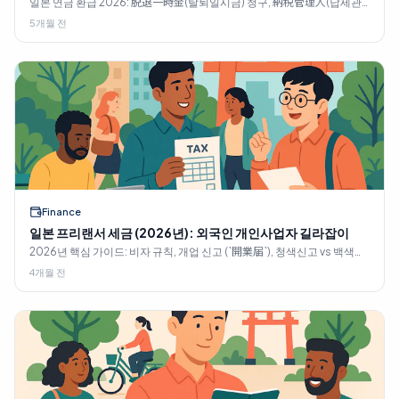
일본 연금 환급 2026: 脱退一時金(탈퇴일시금) 청구, 納税管理人(납세관
리인)을 통해 20.42% 원천징수액 회수, 2년 기한을 넘기지 않고, 사회보장
5개월 전
협정 상의 손익 비교.
Finance
일본 프리랜서 세금 (2026년): 외국인 개인사업자 길라잡이
2026년 핵심 가이드: 비자 규칙, 개업 신고 (`開業届`), 청색신고 vs 백색신
고, 65만 엔 공제, 인보이스 `2割特例`, 연금 17,920엔, 프리랜서 신법 (`フ
4개월 전
リーランス新法`), 3월 16일 마감일.