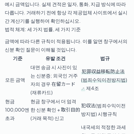
예시 금액입니다. 실제 견적은 일자, 통화, 지급 방식에 따라
다릅니다. 거래하기 전에 항상 각 제공업체 사이트에서 실시
간 계산기를 실행하여 확인하십시오.
법적 체계: 세 가지 법률, 세 가지 기준
금액에 따라 다른 규칙이 적용됩니다. 이를 알면 창구에서의
신분 확인 질문이 이해될 것입니다.
기준
유발 조건
법규
대면 송금 시 사진이 있
犯罪収益移転防止法
는 신분증; 외국인 거주
모든 금액
(범죄수익이전방지법)
자의 경우 在留カード
제4조
(재류카드)
현금
현금 창구에서 더 엄격
犯収法(범죄수익이전
100,000엔
한 신분 확인 + 取引目的
방지법) 시행규칙
초과
(거래 목적) 신고
내국세의 적정한 과세