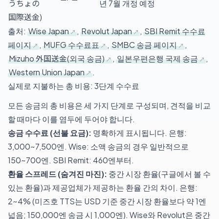
うちょの
년 7월 개정 예정
国際送金)
출처:
Wise Japan
,
Revolut Japan
,
SBI Remit 수수료
페이지
,
MUFG 수수료표
,
SMBC 송금 페이지
,
Mizuho 外国送金(외국 송금)
,
일본우편은행 국제 송금
,
Western Union Japan
.
실제로 지불하는 총 비용: 3단계 수수료
모든 송금의 총 비용은 세 가지 단계로 구성되며, 견적을 비교
할 때마다 이를 염두에 두어야 합니다.
송금 수수료 (선불 요금):
명확하게 표시됩니다. 은행:
3,000~7,500엔. Wise: 소액 송금의 경우 일반적으로
150~700엔. SBI Remit: 460엔부터.
환율 스프레드 (숨겨진 마진):
중간 시장 환율(구글에서 볼 수
있는 환율)과 제공업체가 제공하는 환율 간의 차이. 은행:
2~4% (미즈호 TTS는 USD 기준 중간 시장 환율보다 약 1엔
넓음; 150,000엔 송금 시 1,000엔). Wise와 Revolut은 중간