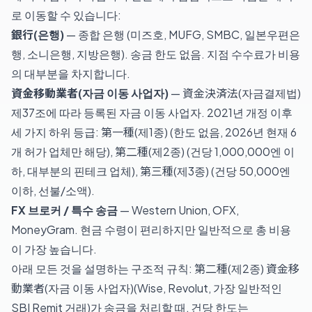
로 이동할 수 있습니다:
銀行(은행)
— 종합 은행 (미즈호, MUFG, SMBC, 일본우편은
행, 소니은행, 지방은행). 송금 한도 없음. 지점 수수료가 비용
의 대부분을 차지합니다.
資金移動業者(자금 이동 사업자)
— 資金決済法(자금결제법)
제37조에 따라 등록된 자금 이동 사업자. 2021년 개정 이후
세 가지 하위 등급: 第一種(제1종) (한도 없음, 2026년 현재 6
개 허가 업체만 해당), 第二種(제2종) (건당 1,000,000엔 이
하, 대부분의 핀테크 업체), 第三種(제3종) (건당 50,000엔
이하, 선불/소액).
FX 브로커 / 특수 송금
— Western Union, OFX,
MoneyGram. 현금 수령이 편리하지만 일반적으로 총 비용
이 가장 높습니다.
아래 모든 것을 설명하는 구조적 규칙: 第二種(제2종) 資金移
動業者(자금 이동 사업자)(Wise, Revolut, 가장 일반적인
SBI Remit 거래)가 송금을 처리할 때, 건당 한도는