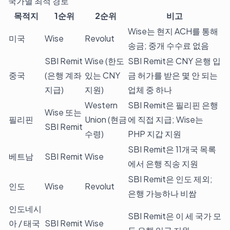
국가별 최적 경로
목적지
1순위
2순위
비고
Wise는 현지 ACH를 통해
미국
Wise
Revolut
송금; 중개 수수료 없음
SBI Remit
Wise (한도
SBI Remit은 CNY 은행 입
중국
(은행 계좌
있는 CNY
금 허가를 받은 몇 안 되는
지급)
지원)
업체 중 하나
Western
SBI Remit은 필리핀 은행
Wise 또는
필리핀
Union (현금
에 직접 지급; Wise는
SBI Remit
수령)
PHP 지갑 지원
SBI Remit은 11개국 목록
베트남
SBI Remit
Wise
에서 은행 직송 지원
SBI Remit은 인도 제외;
인도
Wise
Revolut
은행 가능하나 비쌈
인도네시
SBI Remit은 이 세 국가 모
아 / 태국
SBI Remit
Wise