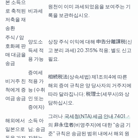
본 소득으
원천이 이미 과세되었음을 보여주는 기
로 축적된
비과세
록을 보관하십시오.
저축을 재
송환
주식 / 암
양도소
상장 주식 이익에 대해 申告分離課税(신
호화폐 판
득세 적
고 분리 과세) 20.315% 적용; 별도 신고
매 대금을
용 가능
필요.
송금
증여세
相続税法(상속세법) 제1조의4에 따른
비거주 친
적용 가
해외 증여 규칙은 양 당사자의 거주지에
척에게 증
능 (수취
따라 달라집니다; 税理士(세무사)와 상
여금 송금
인 또는
담하십시오.
증여자)
그러나
국세청(NTA) 세금 안내 7401
해외에서
소득 아
의 非永住者(비영주자)에 대한 "송금 기
일본으로
님; 송금
준" 규칙은 송금된 범위 내에서 해외 원
돈을 가져
자체는