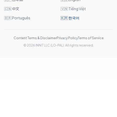
🇨🇳
中文
🇻🇳
Tiếng Việt
🇧🇷
Português
🇰🇷
한국어
Content Terms & Disclaimer
Privacy Policy
Terms of Service
©
2026
INNIT LLC (LO-PAL). All rights reserved.