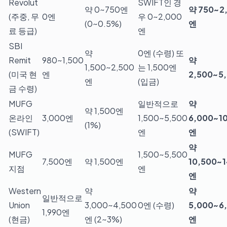
Revolut
SWIFT인 경
약 0~750엔
약 750~2
(주중, 무
0엔
우 0~2,000
(0~0.5%)
엔
료 등급)
엔
SBI
약
0엔 (수령) 또
Remit
980~1,500
약
1,500~2,500
는 1,500엔
(미국 현
엔
2,500~5
엔
(입금)
금 수령)
MUFG
일반적으로
약
약 1,500엔
온라인
3,000엔
1,500~5,500
6,000~1
(1%)
(SWIFT)
엔
엔
약
MUFG
1,500~5,500
7,500엔
약 1,500엔
10,500~1
지점
엔
엔
Western
약
약
일반적으로
Union
3,000~4,500
0엔 (수령)
5,000~6
1,990엔
(현금)
엔 (2~3%)
엔