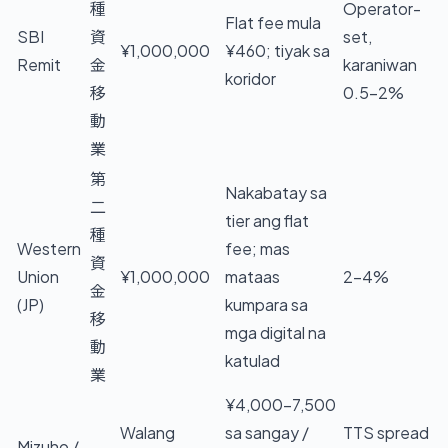
種
Operator-
Flat fee mula
SBI
資
set,
¥1,000,000
¥460; tiyak sa
Remit
金
karaniwan
koridor
移
0.5–2%
動
業
第
Nakabatay sa
二
tier ang flat
種
Western
fee; mas
資
Union
¥1,000,000
mataas
2–4%
金
(JP)
kumpara sa
移
mga digital na
動
katulad
業
¥4,000–7,500
Walang
sa sangay /
TTS spread
Mizuho /