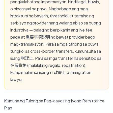
pangkalahatang impormasyon, hindi legal, buwis,
o pinansyal na payo. Nagbabago ang mga
istraktura ng bayarin, threshold, at termino ng
serbisyo ng provider nang walang abiso sa buong
industriya — palaging beripikahin ang live fee
page at 重要事項説明 ng bawat provider bago
mag-transaksyon. Para sa mga tanong sa buwis
tungkol sa cross-border transfers, kumunsulta sa
isang 税理士. Para sa mga transfer na sensitibo sa
在留資格 (malalaking regalo, repatriation),
kumpirmahin sa isang 行政書士 o immigration
lawyer.
Kumuha ng Tulong sa Pag-aayos ng Iyong Remittance
Plan