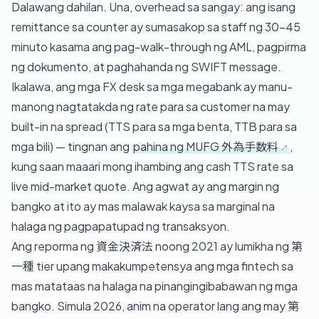
Dalawang dahilan. Una, overhead sa sangay: ang isang
remittance sa counter ay sumasakop sa staff ng 30–45
minuto kasama ang pag-walk-through ng AML, pagpirma
ng dokumento, at paghahanda ng SWIFT message.
Ikalawa, ang mga FX desk sa mga megabank ay manu-
manong nagtatakda ng rate para sa customer na may
built-in na spread (TTS para sa mga benta, TTB para sa
mga bili) — tingnan ang
pahina ng MUFG 外為手数料
,
kung saan maaari mong ihambing ang cash TTS rate sa
live mid-market quote. Ang agwat ay ang margin ng
bangko at ito ay mas malawak kaysa sa marginal na
halaga ng pagpapatupad ng transaksyon.
Ang reporma ng 資金決済法 noong 2021 ay lumikha ng 第
一種 tier upang makakumpetensya ang mga fintech sa
mas matataas na halaga na pinangingibabawan ng mga
bangko. Simula 2026, anim na operator lang ang may 第