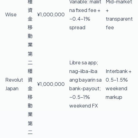
種
Variable: maliit
Mid-market
資
na fixed fee +
+
Wise
¥1,000,000
金
~0.4–1%
transparent
移
spread
fee
動
業
第
二
Libre sa app;
種
nag-iiba-iba
Interbank +
Revolut
資
ang bayarin sa
0.5–1.5%
¥1,000,000
Japan
金
bank-payout;
weekend
移
~0.5–1%
markup
動
weekend FX
業
第
二