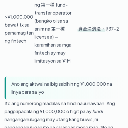
ng 第一種 fund-
transfer operator
>¥1,000,000
(bangko o isa sa
bawat tx sa
anim na 第一種
資金決済法
§37-2
pamamagitan
licensee) —
ng fintech
karamihan sa mga
fintech ay may
limitasyon sa ¥1M
Ano ang aktwal na ibig sabihin ng ¥1,000,000 na
linya para sa iyo
Ito ang numerong madalas na hindi nauunawaan. Ang
pagpapadala ng ¥1,000,000 o higit pa ay
hindi
nangangahulugang may utang kang buwis, ni
nangangahulugan ito na kailangan mong mag-file ng