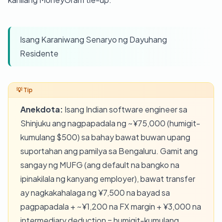
Isang Karaniwang Senaryo ng Dayuhang
Residente
Anekdota:
Isang Indian software engineer sa
Shinjuku ang nagpapadala ng ~¥75,000 (humigit-
kumulang $500) sa bahay bawat buwan upang
suportahan ang pamilya sa Bengaluru. Gamit ang
sangay ng MUFG (ang default na bangko na
ipinakilala ng kanyang employer), bawat transfer
ay nagkakahalaga ng ¥7,500 na bayad sa
pagpapadala + ~¥1,200 na FX margin + ¥3,000 na
intermediary deduction = humigit-kumulang