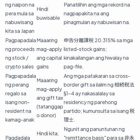
ng naipon na
Panatilihin ang mga rekord na
Hindi
pera mula sa
nagpapakita na ang
buwisable
nabuwisang
pinagmulan ay nabuwisan na.
kita sa Japan
Pagpapadala
Maaaring
申告分離課税 20.315% sa mga
ng proceeds
mag-apply
listed-stock gains;
ng stock /
ang capital
kinakailangan ang hiwalay na
crypto sales
gains
pag-file.
Pagpapadala
Ang mga patakaran sa cross-
Maaaring
ng perang
border gift sa ilalim ng 相続税法
mag-apply
regalo sa
§1-4 ay nakasalalay sa
ang gift tax
isang non-
residency ng parehong
(tatanggap
resident na
partido; kumunsulta sa isang 税
o donor)
kamag-anak
理士.
Ngunit ang panuntunan ng
Hindi kita;
Pagdadala
"remittance basis" para sa 非永