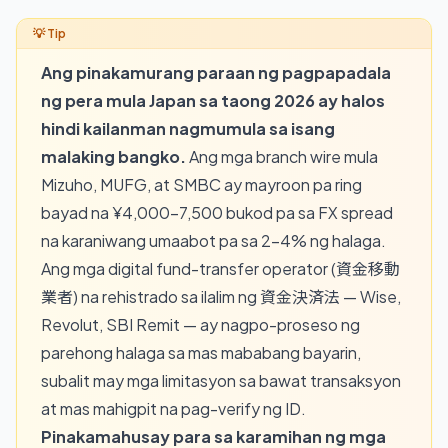
Ang pinakamurang paraan ng pagpapadala
ng pera mula Japan sa taong 2026 ay halos
hindi kailanman nagmumula sa isang
malaking bangko.
Ang mga branch wire mula
Mizuho, MUFG, at SMBC ay mayroon pa ring
bayad na ¥4,000–7,500 bukod pa sa FX spread
na karaniwang umaabot pa sa 2–4% ng halaga.
Ang mga digital fund-transfer operator (資金移動
業者) na rehistrado sa ilalim ng 資金決済法 — Wise,
Revolut, SBI Remit — ay nagpo-proseso ng
parehong halaga sa mas mababang bayarin,
subalit may mga limitasyon sa bawat transaksyon
at mas mahigpit na pag-verify ng ID.
Pinakamahusay para sa karamihan ng mga