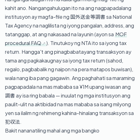
kahit ano. Nangangahulugan ito na ang nagpapadalang
institusyon ay magfa-file ng 国外送金等調書 sa National
Tax Agency na naglilista ng iyong pangalan, address, ang
tatanggap, at ang nakasaad na layunin (ayon sa
MOF
procedural FAQ
). Tinutukoy ng NTA ito sa iyong tax
return. Hangga't ang pinagbabatayang transaksyon ay
tama ang pagkakaugnay sa iyong tax return (sahod,
regalo, pagbabalik ng naipon na pera matapos buwisan),
wala nang iba pang gagawin. Ang paghahati sa maraming
pagpapadala na mas mababa sa ¥1M upang iwasan ang
調書 ay isa ring babala — inuulat ng mga institusyon ang
paulit-ulit na aktibidad na mas mababa sa isang milyong
yen sa ilalim ng rehimeng kahina-hinalang transaksyon sa
犯収法.
Bakit nananatiling mahal ang mga bangko