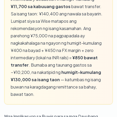
¥11,700 sa kabuuang gastos
bawat transfer.
Sa isang taon: ¥140,400 ang nawala sa bayarin.
Lumipat siya sa Wise matapos ang
rekomendasyon ng isang kasamahan. Ang
parehong ¥75,000 na pagpapadala ay
nagkakahalaga na ngayon ng humigit-kumulang
¥400 na bayad + ¥450 na FX margin + zero
intermediary (lokal na INR rails) =
¥850 bawat
transfer
. Bumaba ang taunang gastos sa
~¥10,200, na nakatipid ng
humigit-kumulang
¥130,000 sa isang taon
— katumbas ng isang
buwan na karagdagang remittance sa bahay,
bawat taon.
Mga Implikasyon sa Buwis para sa mga Dayuhang