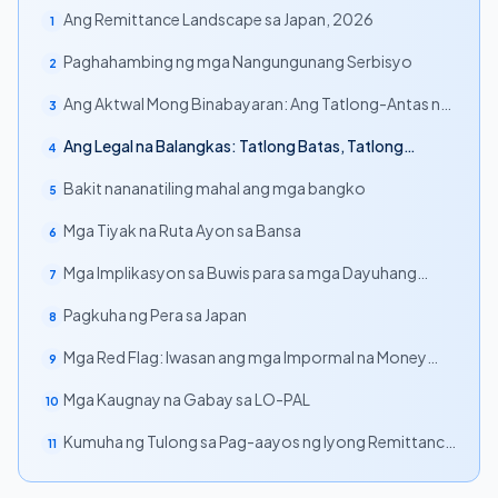
Ang Remittance Landscape sa Japan, 2026
1
Paghahambing ng mga Nangungunang Serbisyo
2
Ang Aktwal Mong Binabayaran: Ang Tatlong-Antas na
3
Bayarin
Ang Legal na Balangkas: Tatlong Batas, Tatlong
4
Threshold
Bakit nananatiling mahal ang mga bangko
5
Mga Tiyak na Ruta Ayon sa Bansa
6
Mga Implikasyon sa Buwis para sa mga Dayuhang
7
Residente
Pagkuha ng Pera sa Japan
8
Mga Red Flag: Iwasan ang mga Impormal na Money
9
Courier
Mga Kaugnay na Gabay sa LO-PAL
10
Kumuha ng Tulong sa Pag-aayos ng Iyong Remittance
11
Plan