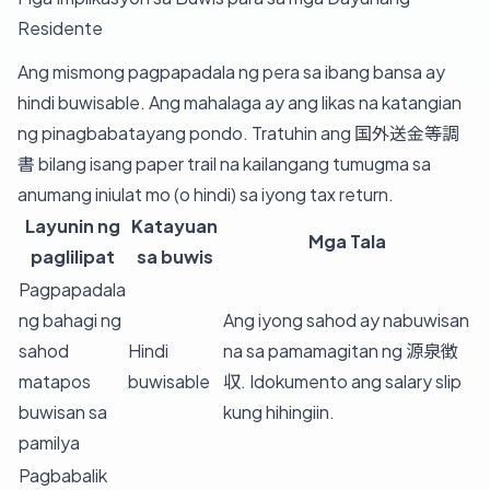
Residente
Ang mismong pagpapadala ng pera sa ibang bansa ay
hindi buwisable. Ang mahalaga ay ang likas na katangian
ng pinagbabatayang pondo. Tratuhin ang 国外送金等調
書 bilang isang paper trail na kailangang tumugma sa
anumang iniulat mo (o hindi) sa iyong tax return.
Layunin ng
Katayuan
Mga Tala
paglilipat
sa buwis
Pagpapadala
ng bahagi ng
Ang iyong sahod ay nabuwisan
sahod
Hindi
na sa pamamagitan ng 源泉徴
matapos
buwisable
収. Idokumento ang salary slip
buwisan sa
kung hihingiin.
pamilya
Pagbabalik