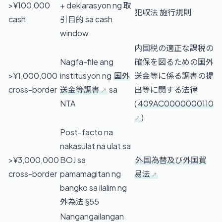
>¥100,000
+ deklarasyon ng 取
犯収法 施行規則
cash
引目的 sa cash
window
内国税の適正な課税の
Nagfa-file ang
確保を図るための国外
>¥1,000,000
institusyon ng
国外
送金等に係る調書の提
cross-border
送金等調書
sa
出等に関する法律
NTA
(
409AC0000000110
)
Post-facto na
nakasulat na ulat sa
>¥3,000,000
BOJ sa
外国為替及び外国貿
cross-border
pamamagitan ng
易法
bangko sa ilalim ng
外為法 §55
Nangangailangan