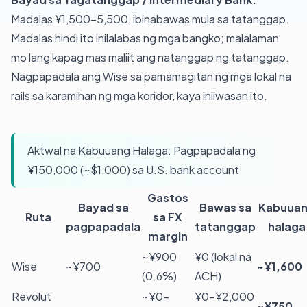
Madalas ¥1,500–5,500, ibinabawas mula sa tatanggap.
Madalas hindi ito inilalabas ng mga bangko; malalaman
mo lang kapag mas maliit ang natanggap ng tatanggap.
Nagpapadala ang Wise sa pamamagitan ng mga lokal na
rails sa karamihan ng mga koridor, kaya iniiwasan ito.
Aktwal na Kabuuang Halaga: Pagpapadala ng
¥150,000 (~$1,000) sa U.S. bank account
Gastos
Bayad sa
Bawas sa
Kabuua
Ruta
sa FX
pagpapadala
tatanggap
halaga
margin
~¥900
¥0 (lokal na
Wise
~¥700
~¥1,600
(0.6%)
ACH)
Revolut
~¥0–
¥0–¥2,000
~¥750–