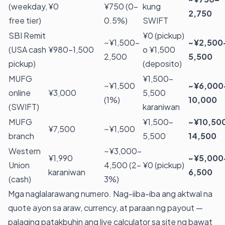
(weekday,
¥0
¥750 (0–
kung
2,750
free tier)
0.5%)
SWIFT
SBI Remit
¥0 (pickup)
~¥1,500–
~¥2,500
(USA cash
¥980–1,500
o ¥1,500
2,500
5,500
pickup)
(deposito)
MUFG
¥1,500–
~¥1,500
~¥6,000
online
¥3,000
5,500
(1%)
10,000
(SWIFT)
karaniwan
MUFG
¥1,500–
~¥10,50
¥7,500
~¥1,500
branch
5,500
14,500
Western
~¥3,000–
¥1,990
~¥5,000
Union
4,500 (2–
¥0 (pickup)
karaniwan
6,500
(cash)
3%)
Mga naglalarawang numero. Nag-iiba-iba ang aktwal na
quote ayon sa araw, currency, at paraan ng payout —
palaging patakbuhin ang live calculator sa site ng bawat