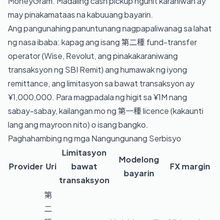
MoneyGram. Madaling cash pickup ngunit karaniwan ay
may pinakamataas na kabuuang bayarin.
Ang pangunahing panuntunang nagpapaliwanag sa lahat
ng nasa ibaba: kapag ang isang 第二種 fund-transfer
operator (Wise, Revolut, ang pinakakaraniwang
transaksyon ng SBI Remit) ang humawak ng iyong
remittance, ang limitasyon sa bawat transaksyon ay
¥1,000,000. Para magpadala ng higit sa ¥1M nang
sabay-sabay, kailangan mo ng 第一種 licence (kakaunti
lang ang mayroon nito) o isang bangko.
Paghahambing ng mga Nangungunang Serbisyo
Limitasyon
Modelong
Provider
Uri
bawat
FX margin
bayarin
transaksyon
第
二