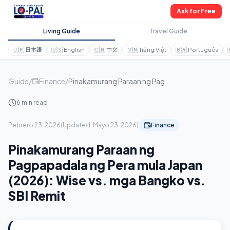
Ask for Free
Living Guide
Travel Guide
🇯🇵
日本語
🇺🇸
English
🇨🇳
中文
🇻🇳
Tiếng Việt
🇧🇷
Português
Guide
/
Finance
/
Pinakamurang Paraan ng Pagpapadala ng Pera mula Japan (2026): Wise vs. mga Bangko vs. SBI Remit
6 min read
Pebrero 23, 2026
(
Updated:
Mayo 23, 2026
)
Finance
Pinakamurang Paraan ng
Pagpapadala ng Pera mula Japan
(2026): Wise vs. mga Bangko vs.
SBI Remit