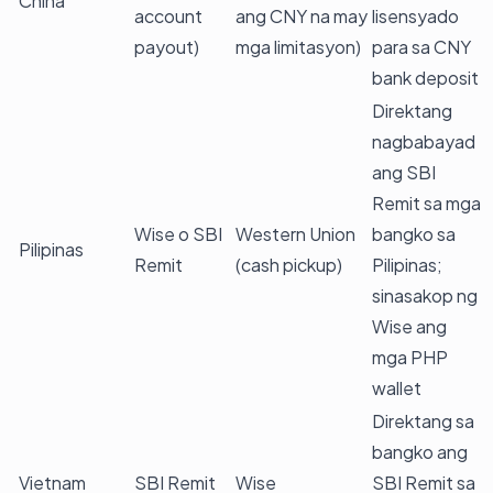
China
account
ang CNY na may
lisensyado
payout)
mga limitasyon)
para sa CNY
bank deposit
Direktang
nagbabayad
ang SBI
Remit sa mga
Wise o SBI
Western Union
bangko sa
Pilipinas
Remit
(cash pickup)
Pilipinas;
sinasakop ng
Wise ang
mga PHP
wallet
Direktang sa
bangko ang
Vietnam
SBI Remit
Wise
SBI Remit sa