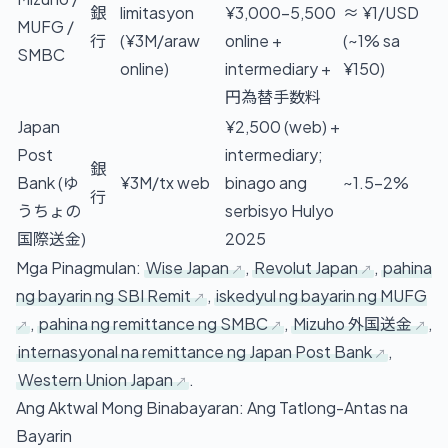
銀
limitasyon
¥3,000–5,500
≈ ¥1/USD
MUFG /
行
(¥3M/araw
online +
(~1% sa
SMBC
online)
intermediary +
¥150)
円為替手数料
Japan
¥2,500 (web) +
Post
intermediary;
銀
Bank (ゆ
¥3M/tx web
binago ang
~1.5–2%
行
うちょの
serbisyo Hulyo
国際送金)
2025
Mga Pinagmulan:
Wise Japan
,
Revolut Japan
,
pahina
ng bayarin ng SBI Remit
,
iskedyul ng bayarin ng MUFG
,
pahina ng remittance ng SMBC
,
Mizuho 外国送金
,
internasyonal na remittance ng Japan Post Bank
,
Western Union Japan
.
Ang Aktwal Mong Binabayaran: Ang Tatlong-Antas na
Bayarin