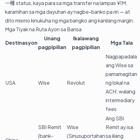
一種 status, kaya para sa mga transfer na lampas ¥1M,
karamihan sa mga dayuhan ay nagbe-banko pa rin — at
dito mismo kinukuha ng mga bangko ang kanilang margin.
Mga Tiyak na Ruta Ayon sa Bansa
Unang
Ikalawang
Destinasyon
Mga Tala
pagpipilian
pagpipilian
Nagpapadala
ang Wise sa
pamamagitan
USA
Wise
Revolut
ng lokal na
ACH; walang
intermediary
fees
Ang SBI
SBI Remit
Wise
Remit ay isa
(bank-
(Sinusuportahan
sa iilang