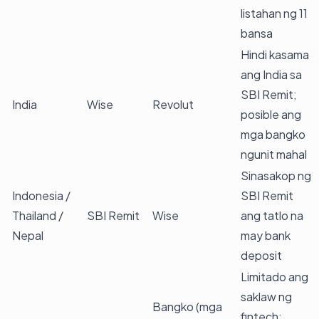
listahan ng 11
bansa
Hindi kasama
ang India sa
SBI Remit;
India
Wise
Revolut
posible ang
mga bangko
ngunit mahal
Sinasakop ng
Indonesia /
SBI Remit
Thailand /
SBI Remit
Wise
ang tatlo na
Nepal
may bank
deposit
Limitado ang
saklaw ng
Bangko (mga
fintech;