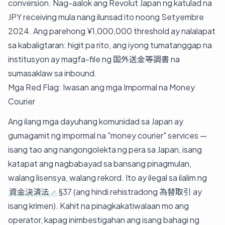
conversion. Nag-aalok ang Revolut Japan ng katulad na
JPY receiving mula nang ilunsad ito noong Setyembre
2024. Ang parehong ¥1,000,000 threshold ay nalalapat
sa kabaligtaran: higit pa rito, ang iyong tumatanggap na
institusyon ay magfa-file ng 国外送金等調書 na
sumasaklaw sa inbound.
Mga Red Flag: Iwasan ang mga Impormal na Money
Courier
Ang ilang mga dayuhang komunidad sa Japan ay
gumagamit ng impormal na "money courier" services —
isang tao ang nangongolekta ng pera sa Japan, isang
katapat ang nagbabayad sa bansang pinagmulan,
walang lisensya, walang rekord. Ito ay ilegal sa ilalim ng
資金決済法
§37 (ang hindi rehistradong 為替取引 ay
isang krimen). Kahit na pinagkakatiwalaan mo ang
operator, kapag inimbestigahan ang isang bahagi ng