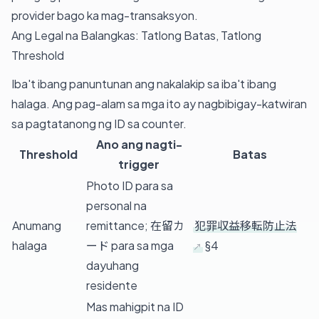
provider bago ka mag-transaksyon.
Ang Legal na Balangkas: Tatlong Batas, Tatlong
Threshold
Iba't ibang panuntunan ang nakalakip sa iba't ibang
halaga. Ang pag-alam sa mga ito ay nagbibigay-katwiran
sa pagtatanong ng ID sa counter.
Ano ang nagti-
Threshold
Batas
trigger
Photo ID para sa
personal na
Anumang
remittance; 在留カ
犯罪収益移転防止法
halaga
ード para sa mga
§4
dayuhang
residente
Mas mahigpit na ID