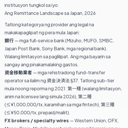
institusyon tungkol sa iyo.
Ang Remittance Landscape sa Japan, 2026
Tatlong kategorya ng provider ang legal na
makakapaglipat ng pera mula Japan:
銀行
— mga full-service bank (Mizuho, MUFG, SMBC,
Japan Post Bank, Sony Bank, mga regional bank).
Walang limitasyon sa paglilipat. Ang mga bayarin sa
sangay ang pinakamalaking gastos.
資金移動業者
— mga rehistradong fund-transfer
operator sa ilalim ng 資金決済法 §37. Tatlong sub-tier
mula noong reporma ng 2021: 第一種 (walang limitasyon,
anim na licensee lang simula 2026), 第二種
(≤¥1,000,000/tx, karamihan sa mga fintech), 第三種
(≤¥50,000/tx, prepaid/maliit).
FX brokers / specialty wires
— Western Union, OFX,