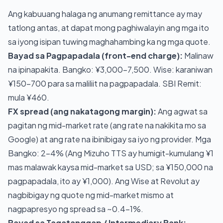
Ang kabuuang halaga ng anumang remittance ay may
tatlong antas, at dapat mong paghiwalayin ang mga ito
sa iyong isipan tuwing maghahambing ka ng mga quote.
Bayad sa Pagpapadala (front-end charge):
Malinaw
na ipinapakita. Bangko: ¥3,000–7,500. Wise: karaniwan
¥150–700 para sa maliliit na pagpapadala. SBI Remit:
mula ¥460.
FX spread (ang nakatagong margin):
Ang agwat sa
pagitan ng mid-market rate (ang rate na nakikita mo sa
Google) at ang rate na ibinibigay sa iyo ng provider. Mga
Bangko: 2–4% (Ang Mizuho TTS ay humigit-kumulang ¥1
mas malawak kaysa mid-market sa USD; sa ¥150,000 na
pagpapadala, ito ay ¥1,000). Ang Wise at Revolut ay
nagbibigay ng quote ng mid-market mismo at
nagpapresyo ng spread sa ~0.4–1%.
Bayad sa Tagatanggap / Intermediary Bank: