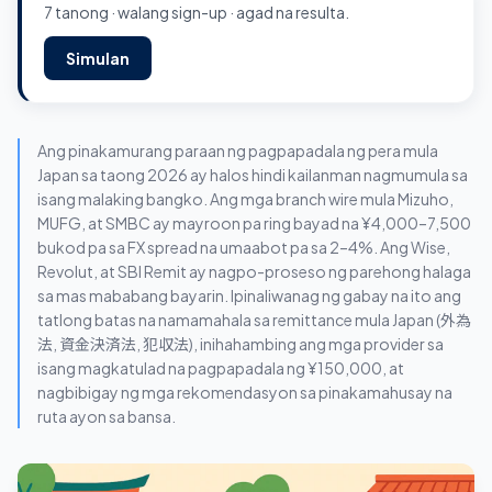
7 tanong · walang sign-up · agad na resulta.
Simulan
Ang pinakamurang paraan ng pagpapadala ng pera mula
Japan sa taong 2026 ay halos hindi kailanman nagmumula sa
isang malaking bangko. Ang mga branch wire mula Mizuho,
MUFG, at SMBC ay mayroon pa ring bayad na ¥4,000–7,500
bukod pa sa FX spread na umaabot pa sa 2–4%. Ang Wise,
Revolut, at SBI Remit ay nagpo-proseso ng parehong halaga
sa mas mababang bayarin. Ipinaliwanag ng gabay na ito ang
tatlong batas na namamahala sa remittance mula Japan (外為
法, 資金決済法, 犯収法), inihahambing ang mga provider sa
isang magkatulad na pagpapadala ng ¥150,000, at
nagbibigay ng mga rekomendasyon sa pinakamahusay na
ruta ayon sa bansa.