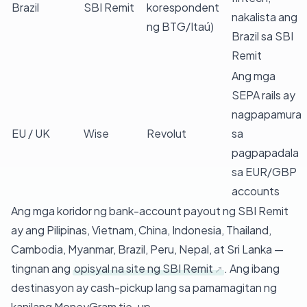
Brazil
SBI Remit
korespondent
nakalista ang
ng BTG/Itaú)
Brazil sa SBI
Remit
Ang mga
SEPA rails ay
nagpapamura
EU / UK
Wise
Revolut
sa
pagpapadala
sa EUR/GBP
accounts
Ang mga koridor ng bank-account payout ng SBI Remit
ay ang Pilipinas, Vietnam, China, Indonesia, Thailand,
Cambodia, Myanmar, Brazil, Peru, Nepal, at Sri Lanka —
tingnan ang
opisyal na site ng SBI Remit
. Ang ibang
destinasyon ay cash-pickup lang sa pamamagitan ng
kanilang MoneyGram tie-up.