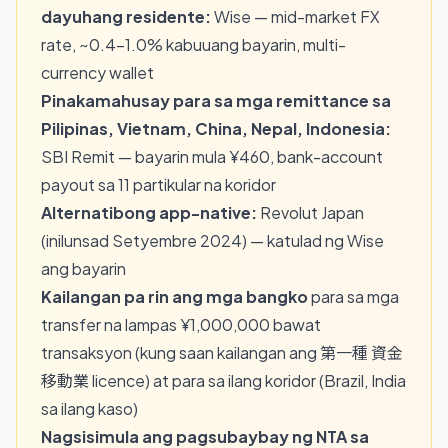
dayuhang residente:
Wise — mid-market FX
rate, ~0.4–1.0% kabuuang bayarin, multi-
currency wallet
Pinakamahusay para sa mga remittance sa
Pilipinas, Vietnam, China, Nepal, Indonesia:
SBI Remit — bayarin mula ¥460, bank-account
payout sa 11 partikular na koridor
Alternatibong app-native:
Revolut Japan
(inilunsad Setyembre 2024) — katulad ng Wise
ang bayarin
Kailangan pa rin ang mga bangko
para sa mga
transfer na lampas ¥1,000,000 bawat
transaksyon (kung saan kailangan ang 第一種 資金
移動業 licence) at para sa ilang koridor (Brazil, India
sa ilang kaso)
Nagsisimula ang pagsubaybay ng NTA sa