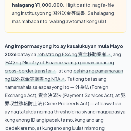
halagang ¥1,000,000.
Higit pa rito, nagfa-file
ang institusyon ng 国外送金等調書. Sa halagang
mas mababa rito, walang awtomatikong ulat.
Ang impormasyong ito ay kasalukuyan mula Mayo
2026
batay sa
rehistro ng FSA ng 資金移動業者
, ang
FAQ ng Ministry of Finance sa mga pamamaraan ng
cross-border transfer
, at ang
pahina ng pamamaraan
ng 国外送金等調書 ng NTA
. Tatlong batas ang
namamahala sa espasyong ito — 外為法 (Foreign
Exchange Act), 資金決済法 (Payment Services Act), at 犯
罪収益移転防止法 (Crime Proceeds Act) — at bawat isa
ay nagtatakda ng mga threshold na siyang magpapasiya
kung anong ID ang ipapakita mo, kung ano ang
idedeklara mo, at kung ano ang iuulat mismo ng