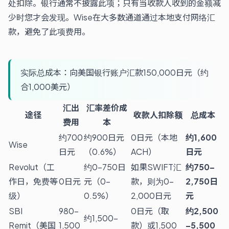
处扣除。银行通常不披露此项；只有当收款人收到的金额减
少时您才会发现。Wise在大多数通道通过本地支付网络汇
款，避免了此项费用。
实际总成本：向美国银行账户汇款150,000日元（约
合1,000美元）
汇出
汇率差价成
途径
收款人扣除额
总成本
费用
本
约700
约900日元
0日元（本地
约1,600
Wise
日元
（0.6%）
ACH）
日元
Revolut（工
约0–750日
如果SWIFT汇
约750–
作日，免费等
0日元
元（0–
款，则为0–
2,750日
级）
0.5%）
2,000日元
元
SBI
980–
0日元（取
约2,500
约1,500–
Remit（美国
1,500
款）或1,500
–5,500