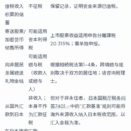
缴税收入
不征税
保留记录，证明资金来源已缴税。
积累的储
蓄
寄送股票/
可能适用
上市股票收益适用申告分離課税
加密货币
资本利得
20.315%；需单独申报。
销售所得
税
可能适用
向非居民
赠与税
根据相続税法第1-4条，跨境赠与规
亲属赠送
（收款人
则取决于双方的居住地；请咨询税理
礼物金钱
或赠与
士。
人）
非收入；
但对于非永住者，
日本国税厅税务问
从国外汇
本身不作
答7401
中的“汇款基准”规则可能将
款到日本
为汇款征
海外来源收入纳入日本税收范围，以
税
汇入金额为准。
在日本接收汇款