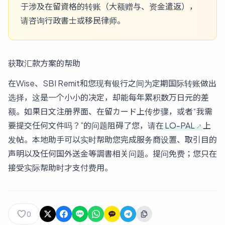
于涉及在留資格的转账（大额赠与、资金遣返），
请咨询行政書士或移民律师。
获取汇款方案的帮助
在Wise、SBI Remit和您现有银行之间为定期国际转账做出
选择，这是一个小小的决定，却能每年累积数万日元的差
额。如果日文注册界面、在留カード上传步骤，或者“我需
要提交任何文件吗？”的问题阻碍了您，请在
LO-PAL
上
发帖。本地助手可以实时帮助您完成服务商设置、取引目的
声明以及任何国外送金等調書相关问题。提问免费；您只在
接受实际帮助时才支付费用。
0