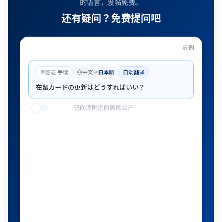
的语言，发帖免费。
还有疑问？免费提问吧
示例
在留卡怎么更新？
—
已向您附近的居民公开
—
当地居民
:
签证·手续
中文
日本語
自动翻译
在留カードの更新はどうすればいい？
已向您附近的居民公开
H
B
L
当