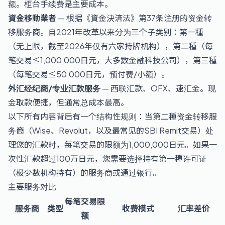
额。柜台手续费是主要成本。
資金移動業者
— 根据《資金決済法》第37条注册的资金转
移服务商。自2021年改革以来分为三个子类别：第一種
（无上限，截至2026年仅有六家持牌机构），第二種（每
笔交易≤1,000,000日元，大多数金融科技公司），第三種
（每笔交易≤50,000日元，预付费/小额）。
外汇经纪商/专业汇款服务
— 西联汇款、OFX、速汇金。现
金取款便捷，但通常总成本最高。
以下所有内容背后有一个结构性规则：当第二種资金转移服
务商（Wise、Revolut，以及最常见的SBI Remit交易）处
理您的汇款时，每笔交易的限额为1,000,000日元。如果一
次性汇款超过100万日元，您需要选择持有第一種许可证
（极少数机构持有）的服务商或通过银行。
主要服务对比
每笔交易限
服务商
类型
收费模式
汇率差价
额