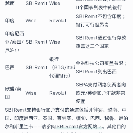
越南
SBI Remit
Wise
11个国家列表中的银行
SBI Remit不包含印度；
印度
Wise
Revolut
银行可行但昂贵
印度尼西
SBI Remit通过银行存款
亚/泰国/
SBI Remit
Wise
覆盖这三个国家
尼泊尔
银行
金融科技公司覆盖有限；
巴西
SBI Remit
（BTG/Itaú
SBI Remit列出巴西
代理银行）
SEPA支付网络使两者向
欧盟/英
Wise
Revolut
欧元/英镑账户汇款非常
国
便宜
SBI Remit支持银行账户支付的通道包括菲律宾、越南、中
国、印度尼西亚、泰国、柬埔寨、缅甸、巴西、秘鲁、尼泊
尔和斯里兰卡——请参阅
SBI Remit官方网站
。其他目的