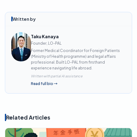
Written by
Taku Kanaya
Founder, LO-PAL
Former Medical Coordinator for Foreign Patients
(Ministry of Health programme) and legal affairs
professional. Built LO-PAL from firsthand
experience navigating life abroad.
Written with partial AI assistance
Read full bio
→
Related Articles