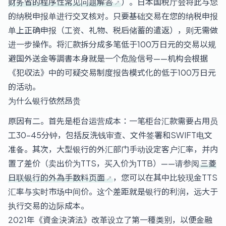
财务省的程序性常见问题解答
）。日本国税厅会将此与您
的纳税申报单进行交叉核对。只要基础交易在您的纳税申报
单上正确申报（工资、礼物、税后储蓄的遣返），则无需做
进一步操作。将汇款拆分成多笔低于100万日元的交易以规
避国外送金等調書本身就是一个危险信号——机构会根据
《犯収法》中的可疑交易制度报告模式化的低于100万日元
的活动。
为什么银行依然昂贵
原因有二。首先是柜台运营成本：一笔柜台汇款需要占用员
工30-45分钟，包括反洗钱审查、文件签署和SWIFT电文
准备。其次，大型银行的外汇部门手动设定客户汇率，并内
置了差价（卖出价为TTS，买入价为TTB）——请参阅
三菱
日联银行的外為手数料页面
，您可以在其中比较现金TTS
汇率与实时市场中间价。这个差距就是银行的利润，远大于
执行交易的边际成本。
2021年《資金決済法》改革设立了第一種类别，以便金融