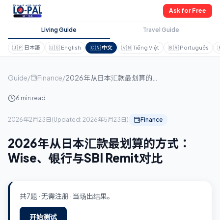
Ask for Free
Living Guide
Travel Guide
🇯🇵
日本語
🇺🇸
English
🇨🇳
中文
🇻🇳
Tiếng Việt
🇧🇷
Português
Guide
/
Finance
/
2026年从日本汇款最划算的方式：Wise、银行与SBI Remit对比
6 min read
2026年2月23日
(
Updated:
2026年5月23日
)
Finance
2026年从日本汇款最划算的方式：
Wise、银行与SBI Remit对比
共7题 · 无需注册 · 当场出结果。
开始测试