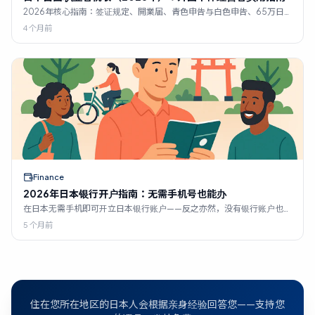
2026年核心指南：签证规定、開業届、青色申告与白色申告、65万日
元扣除额、インボイス 2割特例、17,920日元年金、フリーランス新
4 个月前
法、3月16日截止日期。
Finance
2026年日本银行开户指南：无需手机号也能办
在日本无需手机即可开立日本银行账户——反之亦然，没有银行账户也能
办理手机。解释了六种合法途径、费用以及2026年的6个月规定。
5 个月前
住在您所在地区的日本人会根据亲身经验回答您——支持您