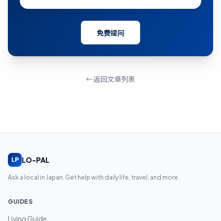
免费提问
← 返回文章列表
LO-PAL
LP
Ask a local in Japan. Get help with daily life, travel, and more.
GUIDES
Living Guide