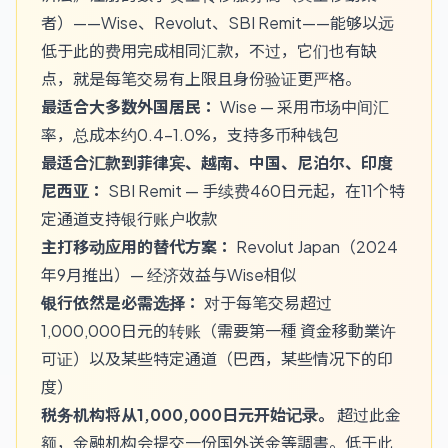
者）——Wise、Revolut、SBI Remit——能够以远
低于此的费用完成相同汇款，不过，它们也有缺
点，就是每笔交易有上限且身份验证更严格。
最适合大多数外国居民：
Wise — 采用市场中间汇
率，总成本约0.4–1.0%，支持多币种钱包
最适合汇款到菲律宾、越南、中国、尼泊尔、印度
尼西亚：
SBI Remit — 手续费460日元起，在11个特
定通道支持银行账户收款
主打移动应用的替代方案：
Revolut Japan（2024
年9月推出）— 经济效益与Wise相似
银行依然是必需选择：
对于每笔交易超过
1,000,000日元的转账（需要第一種 資金移動業许
可证）以及某些特定通道（巴西，某些情况下的印
度）
税务机构将从1,000,000日元开始记录。
超过此金
额，金融机构会提交一份国外送金等調書。低于此