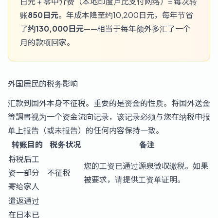
日元 + 零中介费（本地印度卢比支付网络）= 每次转
账
850日元
。年成本降至约10,200日元，每年节省
了
约130,000日元
——相当于每年额外多汇了一个
月的款项回家。
外国居民的税务影响
汇款到国外本身不征税。重要的是资金的性质。将国外送金
等調書视为一个资金流向记录，该记录必须与您在纳税申报
单上报告（或未报告）的任何内容保持一致。
转账目的
税务状况
备注
将税后工
您的工资已通过源泉徴収缴税。如果
资一部分
不征税
被要求，请提供工资单证明。
寄给家人
遣返通过
在日本已