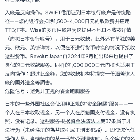
入账是反向操作。SWIFT信用证到日本银行账户是传统路
径——您的银行会扣除1,500–4,000日元的收款费并应用
TTB汇率。Wise的多币种钱包为您提供本地日本收款详情
（虚拟日本银行账号），用于日元收款，此外还有单独的美
元、欧元、英镑详情，以便在不进行货币转换的情况下接收
这些货币。Revolut Japan自2024年9月推出以来也提供了
类似的日元收款服务。同样的1,000,000日元门槛也适用于
反向操作：超过此金额，您的收款机构将提交一份涵盖该入
账的国外送金等調書。
危险信号：避免非正规的资金跑腿服务
日本的一些外国社区会使用非正规的“资金跑腿”服务——一
个人在日本收取现金，另一个人在原籍国支付现金，没有执
照，没有记录。这些服务根据
資金決済法
第37条属于非
法行为（未经注册的為替取引属于刑事犯罪）。即使您信任
操作人员，当链条中的某一环节受到调查时，每个客户的名