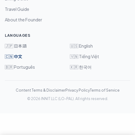
Travel Guide
About the Founder
LANGUAGES
🇯🇵
日本語
🇺🇸
English
🇨🇳
中文
🇻🇳
Tiếng Việt
🇧🇷
Português
🇰🇷
한국어
Content Terms & Disclaimer
Privacy Policy
Terms of Service
©
2026
INNIT LLC (LO-PAL). All rights reserved.