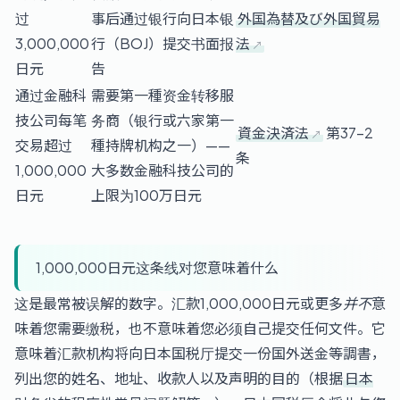
过
事后通过银行向日本银
外国為替及び外国貿易
3,000,000
行（BOJ）提交书面报
法
日元
告
通过金融科
需要第一種资金转移服
技公司每笔
务商（银行或六家第一
資金決済法
第37-2
交易超过
種持牌机构之一）——
条
1,000,000
大多数金融科技公司的
日元
上限为100万日元
1,000,000日元这条线对您意味着什么
这是最常被误解的数字。汇款1,000,000日元或更多
并不
意
味着您需要缴税，也不意味着您必须自己提交任何文件。它
意味着汇款机构将向日本国税厅提交一份国外送金等調書，
列出您的姓名、地址、收款人以及声明的目的（根据
日本