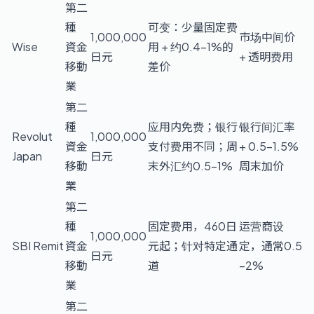
第二
種
可变：少量固定费
1,000,000
市场中间价
Wise
資金
用 + 约0.4–1%的
日元
+ 透明费用
移動
差价
業
第二
種
应用内免费；银行
银行间汇率
Revolut
1,000,000
資金
支付费用不同；周
+ 0.5–1.5%
Japan
日元
移動
末外汇约0.5–1%
周末加价
業
第二
種
固定费用，460日
运营商设
1,000,000
SBI Remit
資金
元起；针对特定通
定，通常0.5
日元
移動
道
–2%
業
第二