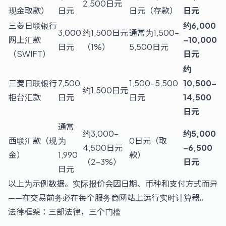
2,500日元
现金取款）
日元
日元（存款）
日元
三菱日联银行
约6,000
3,000
约1,500日元
通常为1,500–
网上汇款
–10,000
日元
（1%）
5,500日元
（SWIFT）
日元
约
三菱日联银行
7,500
1,500–5,500
10,500–
约1,500日元
柜台汇款
日元
日元
14,500
日元
通常
约3,000–
约5,000
西联汇款（现
为
0日元（取
4,500日元
–6,500
金）
1,990
款）
（2–3%）
日元
日元
以上为示例数据。实际报价会因日期、币种和支付方式而异
——在交易前务必在每个服务商网站上运行实时计算器。
法律框架：三部法律，三个门槛