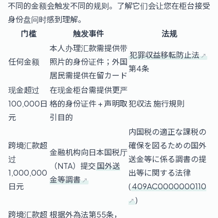
不同的金额会触发不同的规则。了解它们会让您在柜台接受
身份盘问时感到理解。
门槛
触发事件
法规
本人办理汇款需提供带
犯罪収益移転防止法
任何金额
照片的身份证件；外国
第4条
居民需提供在留カード
现金超过
在现金柜台需提供更严
100,000日
格的身份证件 + 声明取
犯収法 施行規則
元
引目的
内国税の適正な課税の
跨境汇款超
確保を図るための国外
金融机构向日本国税厅
过
送金等に係る調書の提
（NTA）提交
国外送
1,000,000
出等に関する法律
金等調書
日元
(
409AC0000000110
)
跨境汇款超
根据外為法第55条，