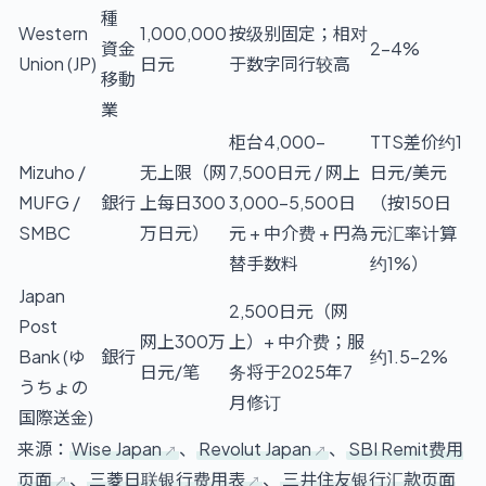
種
Western
1,000,000
按级别固定；相对
資金
2–4%
Union (JP)
日元
于数字同行较高
移動
業
柜台4,000–
TTS差价约1
Mizuho /
无上限（网
7,500日元 / 网上
日元/美元
MUFG /
銀行
上每日300
3,000–5,500日
（按150日
SMBC
万日元）
元 + 中介费 + 円為
元汇率计算
替手数料
约1%）
Japan
2,500日元（网
Post
网上300万
上）+ 中介费；服
Bank (ゆ
銀行
约1.5–2%
日元/笔
务将于2025年7
うちょの
月修订
国際送金)
来源：
Wise Japan
、
Revolut Japan
、
SBI Remit费用
页面
、
三菱日联银行费用表
、
三井住友银行汇款页面