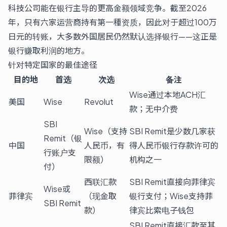
科技公司能在银行主导的更高金额领域竞争。截至2026
年，只有六家运营商持有第一種资质，因此对于超过100万
日元的转账，大多数外国居民仍然默认选择银行——这正是
银行赚取利润的地方。
针对特定国家的最佳途径
目的地
首选
次选
备注
Wise通过本地ACH汇
美国
Wise
Revolut
款；无中介费
SBI
Wise（支持
SBI Remit是少数几家获
Remit（银
中国
人民币，有
得人民币银行存款许可的
行账户支
限额）
机构之一
付）
西联汇款
SBI Remit直接向菲律宾
Wise或
菲律宾
（现金取
银行支付；Wise支持菲
SBI Remit
款）
律宾比索电子钱包
SBI Remit直接汇款至其