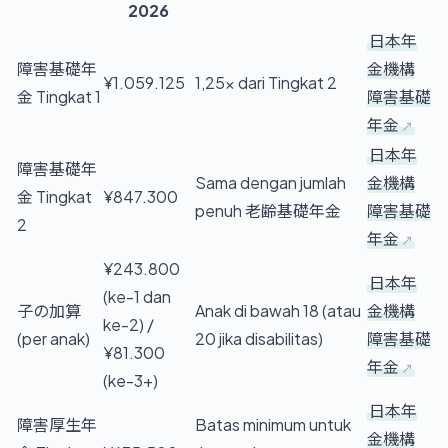
2026
日本年
障害基礎年
金機構
¥1.059.125
1,25× dari Tingkat 2
金 Tingkat 1
障害基礎
年金
日本年
障害基礎年
Sama dengan jumlah
金機構
金 Tingkat
¥847.300
penuh 老齢基礎年金
障害基礎
2
年金
¥243.800
日本年
(ke-1 dan
子の加算
Anak di bawah 18 (atau
金機構
ke-2) /
(per anak)
20 jika disabilitas)
障害基礎
¥81.300
年金
(ke-3+)
日本年
障害厚生年
Batas minimum untuk
金機構