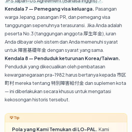
JPS Japan-US Agreement (Bahasa Inggris)
.
Kendala 7 — Pemegang visa keluarga.
Pasangan
warga Jepang, pasangan PR, dan pemegang visa
tanggungan sepenuhnya terasuransi. Jika Anda adalah
peserta No.3 (tanggungan anggota 厚生年金), iuran
Anda dibayar oleh sistem dan Anda memenuhi syarat
untuk 障害基礎年金 dengan syarat yang sama.
Kendala 8 — Penduduk keturunan Korea/Taiwan.
Penduduk yang dikecualikan oleh pembatasan
kewarganegaraan pra-1982 harus bertanya kepada 市区
町村 mereka tentang 特別障害給付金 dan suplemen kota
— ini diberlakukan secara khusus untuk mengatasi
kekosongan historis tersebut.
Pola yang Kami Temukan di LO-PAL.
Kami