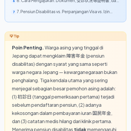
6. Cara Mengajukan: Dokumen, 受診状況等証明書, dan
6
年金事務所
7. Pensiun Disabilitas vs. Perpanjangan Visa vs. Izin
7
Tinggal Permanen
Poin Penting.
Warga asing yang tinggal di
Jepang dapat mengklaim 障害年金 (pensiun
disabilitas) dengan syarat yang sama seperti
warga negara Jepang — kewarganegaraan bukan
penghalang. Tiga kendala utama yang sering
menjegal sebagian besar pemohon asing adalah:
(1) 初診日 (tanggal pemeriksaan pertama) terjadi
sebelum pendaftaran pensiun, (2) adanya
kekosongan dalam pembayaran iuran 国民年金,
dan (3) catatan medis hilang dari klinik pertama.
Menerima pensiun disabilitas
tidak
memengaruhi