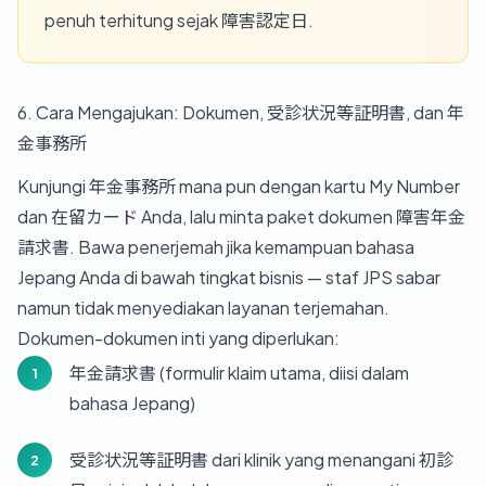
penuh terhitung sejak 障害認定日.
6. Cara Mengajukan: Dokumen, 受診状況等証明書, dan 年
金事務所
Kunjungi 年金事務所 mana pun dengan kartu My Number
dan 在留カード Anda, lalu minta paket dokumen 障害年金
請求書. Bawa penerjemah jika kemampuan bahasa
Jepang Anda di bawah tingkat bisnis — staf JPS sabar
namun tidak menyediakan layanan terjemahan.
Dokumen-dokumen inti yang diperlukan:
年金請求書 (formulir klaim utama, diisi dalam
bahasa Jepang)
受診状況等証明書 dari klinik yang menangani 初診