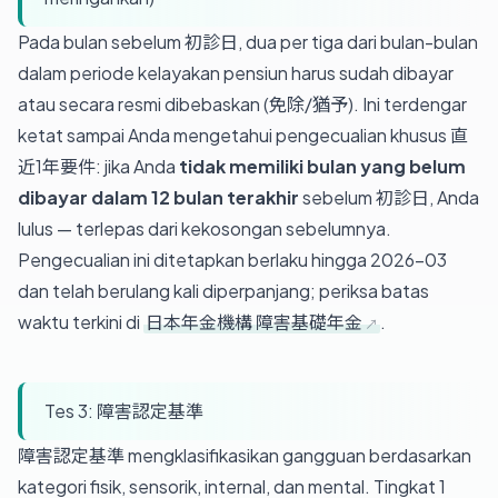
Pada bulan sebelum 初診日, dua per tiga dari bulan-bulan
dalam periode kelayakan pensiun harus sudah dibayar
atau secara resmi dibebaskan (免除/猶予). Ini terdengar
ketat sampai Anda mengetahui pengecualian khusus 直
近1年要件: jika Anda
tidak memiliki bulan yang belum
dibayar dalam 12 bulan terakhir
sebelum 初診日, Anda
lulus — terlepas dari kekosongan sebelumnya.
Pengecualian ini ditetapkan berlaku hingga 2026-03
dan telah berulang kali diperpanjang; periksa batas
waktu terkini di
日本年金機構 障害基礎年金
.
Tes 3: 障害認定基準
障害認定基準 mengklasifikasikan gangguan berdasarkan
kategori fisik, sensorik, internal, dan mental. Tingkat 1