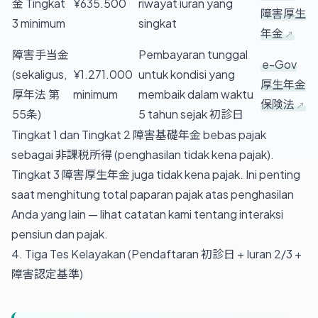
金 Tingkat
¥635.500
riwayat iuran yang
障害厚生
3 minimum
singkat
年金
障害手当金
Pembayaran tunggal
e-Gov
(sekaligus,
¥1.271.000
untuk kondisi yang
厚生年金
厚年法 第
minimum
membaik dalam waktu
保険法
55条)
5 tahun sejak 初診日
Tingkat 1 dan Tingkat 2 障害基礎年金 bebas pajak
sebagai 非課税所得 (penghasilan tidak kena pajak).
Tingkat 3 障害厚生年金 juga tidak kena pajak. Ini penting
saat menghitung total paparan pajak atas penghasilan
Anda yang lain — lihat
catatan kami tentang interaksi
pensiun dan pajak
.
4. Tiga Tes Kelayakan (Pendaftaran 初診日 + Iuran 2/3 +
障害認定基準)