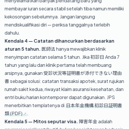
menyelamatkan banyak pendatang baru yang
membayar iuran secara stabil setelah tiba namun memiliki
kekosongan sebelumnya. Jangan langsung
mendiskualifikasi diri — periksa tanggalnya terlebih
dahulu.
Kendala 4 — Catatan dihancurkan berdasarkan
aturan 5 tahun.
医師法 hanya mewajibkan klinik
menyimpan catatan selama 5 tahun. Jika 初診日 Anda 7
tahun yang lalu dan klinik pertama telah membuang
arsipnya, gunakan 受診状況等証明書が添付できない理由
書 sebagai solusi: catatan transaksi apotek, surat rujukan
rumah sakit kedua, riwayat klaim asuransi kesehatan, dan
entri buku harian kontemporer dapat digunakan. JPS
menerbitkan templatenya di
日本年金機構 初診日証明書
類 (PDF)
.
Kendala 5 — Mitos seputar visa.
障害年金 adalah