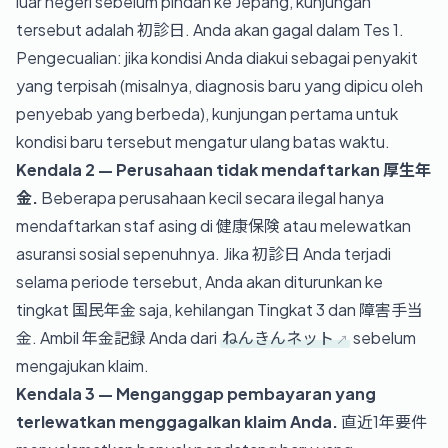
luar negeri sebelum pindah ke Jepang, kunjungan
tersebut adalah 初診日. Anda akan gagal dalam Tes 1.
Pengecualian: jika kondisi Anda diakui sebagai penyakit
yang terpisah (misalnya, diagnosis baru yang dipicu oleh
penyebab yang berbeda), kunjungan pertama untuk
kondisi baru tersebut mengatur ulang batas waktu.
Kendala 2 — Perusahaan tidak mendaftarkan 厚生年
金.
Beberapa perusahaan kecil secara ilegal hanya
mendaftarkan staf asing di 健康保険 atau melewatkan
asuransi sosial sepenuhnya. Jika 初診日 Anda terjadi
selama periode tersebut, Anda akan diturunkan ke
tingkat 国民年金 saja, kehilangan Tingkat 3 dan 障害手当
金. Ambil 年金記録 Anda dari
ねんきんネット
sebelum
mengajukan klaim.
Kendala 3 — Menganggap pembayaran yang
terlewatkan menggagalkan klaim Anda.
直近1年要件