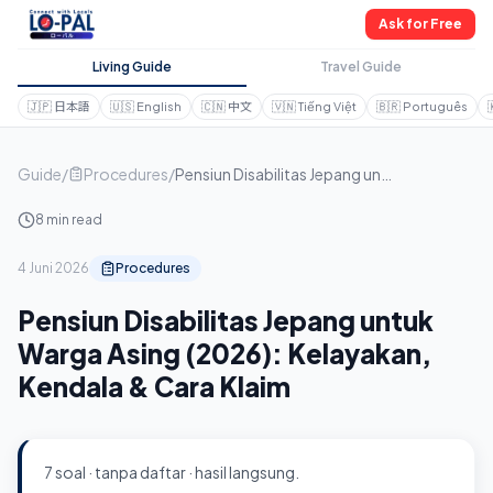
Ask for Free
Living Guide
Travel Guide
🇯🇵
日本語
🇺🇸
English
🇨🇳
中文
🇻🇳
Tiếng Việt
🇧🇷
Português
Guide
/
Procedures
/
Pensiun Disabilitas Jepang untuk Warga Asing (2026): Kelayakan, Kendala & Cara Klaim
8 min read
4 Juni 2026
Procedures
Pensiun Disabilitas Jepang untuk
Warga Asing (2026): Kelayakan,
Kendala & Cara Klaim
7 soal · tanpa daftar · hasil langsung.