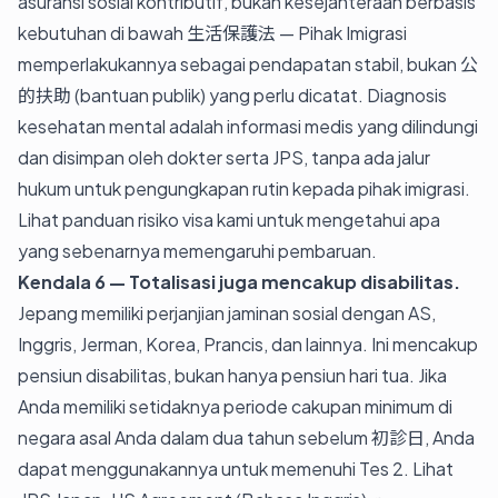
asuransi sosial kontributif, bukan kesejahteraan berbasis
kebutuhan di bawah 生活保護法 — Pihak Imigrasi
memperlakukannya sebagai pendapatan stabil, bukan 公
的扶助 (bantuan publik) yang perlu dicatat. Diagnosis
kesehatan mental adalah informasi medis yang dilindungi
dan disimpan oleh dokter serta JPS, tanpa ada jalur
hukum untuk pengungkapan rutin kepada pihak imigrasi.
Lihat
panduan risiko visa kami
untuk mengetahui apa
yang sebenarnya memengaruhi pembaruan.
Kendala 6 — Totalisasi juga mencakup disabilitas.
Jepang memiliki perjanjian jaminan sosial dengan AS,
Inggris, Jerman, Korea, Prancis, dan lainnya. Ini mencakup
pensiun disabilitas, bukan hanya pensiun hari tua. Jika
Anda memiliki setidaknya periode cakupan minimum di
negara asal Anda dalam dua tahun sebelum 初診日, Anda
dapat menggunakannya untuk memenuhi Tes 2. Lihat