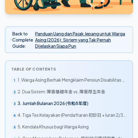
Back to
Panduan Uang dan Pajak Jepang untuk Warga
Complete
Asing (2026): Sistem yang Tak Pernah
Guide
:
Dijelaskan Siapa Pun
TABLE OF CONTENTS
1. Warga Asing Berhak Mengklaim Pensiun Disabilitas —
1
Tiga Kendala Umum
2. Dua Sistem: 障害基礎年金 vs. 障害厚生年金
2
3. Jumlah Bulanan 2026 (令和8年度)
3
4. Tiga Tes Kelayakan (Pendaftaran 初診日 + Iuran 2/3 +
4
障害認定基準)
5. Kendala Khusus bagi Warga Asing
5