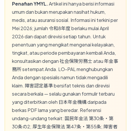
Penafian YMYL.
Artikel ini hanya berisi informasi
umum dan bukan merupakan nasihat hukum,
medis, atau asuransi sosial. Informasi ini terkini per
Mei 2026; jumlah 令和8年度 berlaku mulai April
2026 dan dapat direvisi setiap tahun. Untuk
penentuan yang mengikat mengenai kelayakan,
tingkat, atau periode pembayaran kembali Anda,
konsultasikan dengan 社会保険労務士 atau 年金事
務所 setempat Anda. LO-PAL menghubungkan
Anda dengan spesialis namun tidak mengadili
klaim. 障害認定基準 bersifat teknis dan direvisi
secara berkala — selalu gunakan formulir terbaru
yang diterbitkan oleh 日本年金機構 daripada
berkas PDF lama yang beredar. Referensi
undang-undang terkait: 国民年金法 第30条・第
30条の2; 厚生年金保険法 第47条・第55条; 障害者