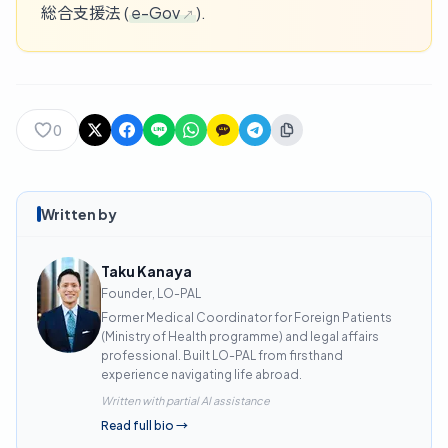
総合支援法 (
e-Gov
).
0
Written by
Taku Kanaya
Founder, LO-PAL
Former Medical Coordinator for Foreign Patients
(Ministry of Health programme) and legal affairs
professional. Built LO-PAL from firsthand
experience navigating life abroad.
Written with partial AI assistance
Read full bio
→