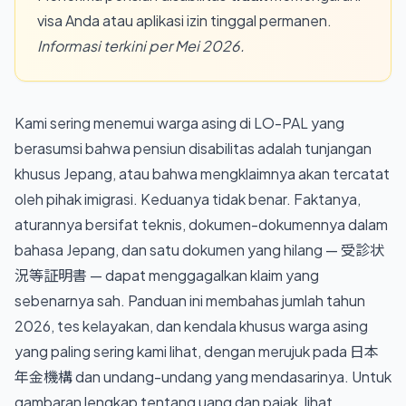
visa Anda atau aplikasi izin tinggal permanen.
Informasi terkini per Mei 2026.
Kami sering menemui warga asing di LO-PAL yang
berasumsi bahwa pensiun disabilitas adalah tunjangan
khusus Jepang, atau bahwa mengklaimnya akan tercatat
oleh pihak imigrasi. Keduanya tidak benar. Faktanya,
aturannya bersifat teknis, dokumen-dokumennya dalam
bahasa Jepang, dan satu dokumen yang hilang — 受診状
況等証明書 — dapat menggagalkan klaim yang
sebenarnya sah. Panduan ini membahas jumlah tahun
2026, tes kelayakan, dan kendala khusus warga asing
yang paling sering kami lihat, dengan merujuk pada 日本
年金機構 dan undang-undang yang mendasarinya. Untuk
gambaran lengkap tentang uang dan pajak, lihat