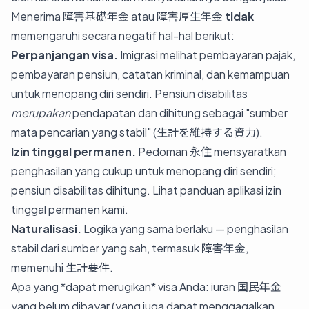
Menerima 障害基礎年金 atau 障害厚生年金
tidak
memengaruhi secara negatif hal-hal berikut:
Perpanjangan visa.
Imigrasi melihat pembayaran pajak,
pembayaran pensiun, catatan kriminal, dan kemampuan
untuk menopang diri sendiri. Pensiun disabilitas
merupakan
pendapatan dan dihitung sebagai "sumber
mata pencarian yang stabil" (生計を維持する資力).
Izin tinggal permanen.
Pedoman 永住 mensyaratkan
penghasilan yang cukup untuk menopang diri sendiri;
pensiun disabilitas dihitung. Lihat
panduan aplikasi izin
tinggal permanen kami
.
Naturalisasi.
Logika yang sama berlaku — penghasilan
stabil dari sumber yang sah, termasuk 障害年金,
memenuhi 生計要件.
Apa yang *dapat merugikan* visa Anda: iuran 国民年金
yang belum dibayar (yang juga dapat menggagalkan