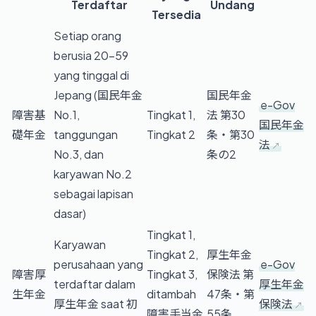
Terdaftar
Undang
Tersedia
Setiap orang
berusia 20–59
yang tinggal di
Jepang (国民年金
国民年金
e-Gov
障害基
No.1,
Tingkat 1,
法 第30
国民年金
礎年金
tanggungan
Tingkat 2
条・第30
法
No.3, dan
条の2
karyawan No.2
sebagai lapisan
dasar)
Tingkat 1,
Karyawan
Tingkat 2,
厚生年金
perusahaan yang
e-Gov
障害厚
Tingkat 3,
保険法 第
terdaftar dalam
厚生年金
生年金
ditambah
47条・第
厚生年金 saat 初
保険法
障害手当金
55条