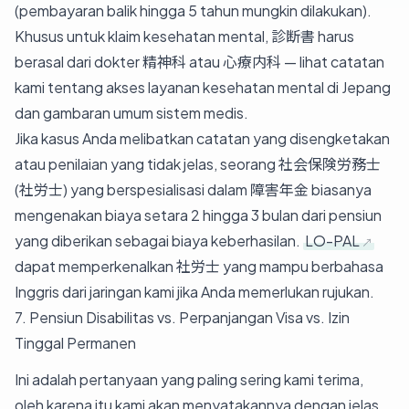
(pembayaran balik hingga 5 tahun mungkin dilakukan).
Khusus untuk klaim kesehatan mental, 診断書 harus
berasal dari dokter 精神科 atau 心療内科 — lihat catatan
kami tentang
akses layanan kesehatan mental di Jepang
dan
gambaran umum sistem medis
.
Jika kasus Anda melibatkan catatan yang disengketakan
atau penilaian yang tidak jelas, seorang 社会保険労務士
(社労士) yang berspesialisasi dalam 障害年金 biasanya
mengenakan biaya setara 2 hingga 3 bulan dari pensiun
yang diberikan sebagai biaya keberhasilan.
LO-PAL
dapat memperkenalkan 社労士 yang mampu berbahasa
Inggris dari jaringan kami jika Anda memerlukan rujukan.
7. Pensiun Disabilitas vs. Perpanjangan Visa vs. Izin
Tinggal Permanen
Ini adalah pertanyaan yang paling sering kami terima,
oleh karena itu kami akan menyatakannya dengan jelas.