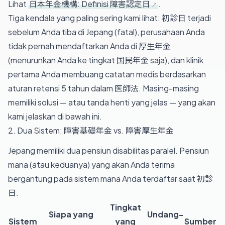
Lihat
日本年金機構: Definisi 障害認定日
.
Tiga kendala yang paling sering kami lihat: 初診日 terjadi
sebelum Anda tiba di Jepang (fatal), perusahaan Anda
tidak pernah mendaftarkan Anda di 厚生年金
(menurunkan Anda ke tingkat 国民年金 saja), dan klinik
pertama Anda membuang catatan medis berdasarkan
aturan retensi 5 tahun dalam 医師法. Masing-masing
memiliki solusi — atau tanda henti yang jelas — yang akan
kami jelaskan di bawah ini.
2. Dua Sistem: 障害基礎年金 vs. 障害厚生年金
Jepang memiliki dua pensiun disabilitas paralel. Pensiun
mana (atau keduanya) yang akan Anda terima
bergantung pada sistem mana Anda terdaftar saat 初診
日.
Tingkat
Siapa yang
Undang-
Sistem
yang
Sumber