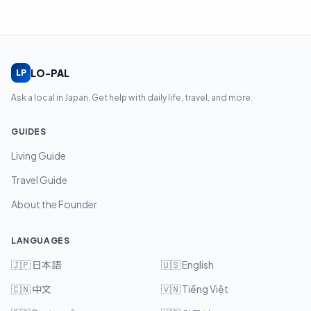
LO-PAL
LP
Ask a local in Japan. Get help with daily life, travel, and more.
GUIDES
Living Guide
Travel Guide
About the Founder
LANGUAGES
🇯🇵
日本語
🇺🇸
English
🇨🇳
中文
🇻🇳
Tiếng Việt