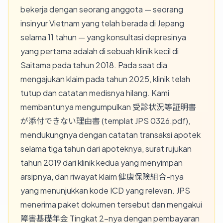
bekerja dengan seorang anggota — seorang
insinyur Vietnam yang telah berada di Jepang
selama 11 tahun — yang konsultasi depresinya
yang pertama adalah di sebuah klinik kecil di
Saitama pada tahun 2018. Pada saat dia
mengajukan klaim pada tahun 2025, klinik telah
tutup dan catatan medisnya hilang. Kami
membantunya mengumpulkan 受診状況等証明書
が添付できない理由書 (templat JPS 0326.pdf),
mendukungnya dengan catatan transaksi apotek
selama tiga tahun dari apoteknya, surat rujukan
tahun 2019 dari klinik kedua yang menyimpan
arsipnya, dan riwayat klaim 健康保険組合-nya
yang menunjukkan kode ICD yang relevan. JPS
menerima paket dokumen tersebut dan mengakui
障害基礎年金 Tingkat 2-nya dengan pembayaran