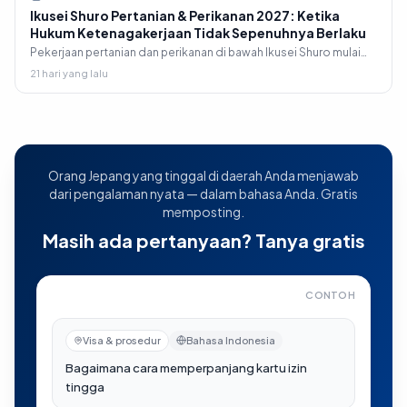
Ikusei Shuro Pertanian & Perikanan 2027: Ketika
Hukum Ketenagakerjaan Tidak Sepenuhnya Berlaku
Pekerjaan pertanian dan perikanan di bawah Ikusei Shuro mulai
April 2027: satu-satunya dua sektor yang mengizinkan penyaluran
21 hari yang lalu
tenaga kerja, dan mengapa hari kerja 8 jam tidak berlaku secara
hukum bagi Anda.
Orang Jepang yang tinggal di daerah Anda menjawab
dari pengalaman nyata — dalam bahasa Anda. Gratis
memposting.
Masih ada pertanyaan? Tanya gratis
CONTOH
Bagaimana cara memperpanjang kartu izin tinggal?
—
Ki
Visa & prosedur
Bahasa Indonesia
日本語
terjemahan otomatis
在留カードの更新はどうすればいい？