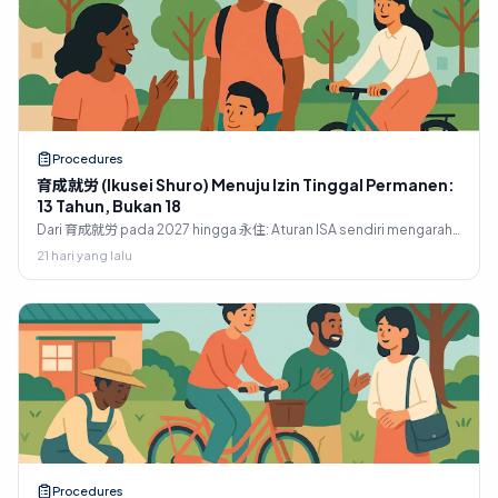
Procedures
育成就労 (Ikusei Shuro) Menuju Izin Tinggal Permanen:
13 Tahun, Bukan 18
Dari 育成就労 pada 2027 hingga 永住: Aturan ISA sendiri mengarah
pada sekitar 13 tahun, bukan 18. Tangga, tes 10 tahun dan 5 tahun,
21 hari yang lalu
serta apa yang menghentikan sebagian besar orang.
Procedures