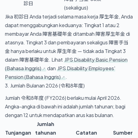
診日
(sekaligus)
Jika 初診日 Anda terjadi selama masa kerja 厚生年金, Anda
dapat menggabungkan keduanya: Tingkat 1 atau 2
membayar Anda 障害基礎年金 ditambah 障害厚生年金 di
atasnya. Tingkat 3 dan pembayaran sekaligus 障害手当
金 hanya berlaku untuk 厚生年金 — tidak ada Tingkat 3
dalam 障害基礎年金. Lihat
JPS Disability Basic Pension
(Bahasa Inggris)
dan
JPS Disability Employees'
Pension (Bahasa Inggris)
.
3. Jumlah Bulanan 2026 (令和8年度)
Jumlah 令和8年度 (FY2026) berlaku mulai April 2026.
Angka-angka di bawah ini adalah jumlah tahunan; bagi
dengan 12 untuk mendapatkan arus kas bulanan.
Jumlah
Tunjangan
tahunan
Catatan
Sumber