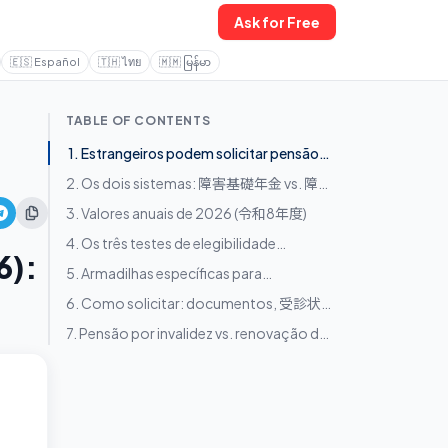
Ask for Free
🇪🇸
Español
🇹🇭
ไทย
🇲🇲
မြန်မာ
TABLE OF CONTENTS
1. Estrangeiros podem solicitar pensão
por invalidez — mas três armadilhas
2. Os dois sistemas: 障害基礎年金 vs. 障害
afetam a maioria
厚生年金
3. Valores anuais de 2026 (令和8年度)
4. Os três testes de elegibilidade
6):
(inscrição na 初診日 + 2/3 de
5. Armadilhas específicas para
contribuições + 障害認定基準)
estrangeiros
6. Como solicitar: documentos, 受診状況
等証明書, 年金事務所
7. Pensão por invalidez vs. renovação de
visto vs. residência permanente