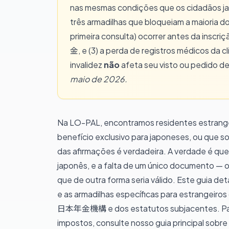
nas mesmas condições que os cidadãos ja
três armadilhas que bloqueiam a maioria d
primeira consulta) ocorrer antes da inscr
金, e (3) a perda de registros médicos da c
invalidez
não
afeta seu visto ou pedido d
maio de 2026.
Na LO-PAL, encontramos residentes estrange
benefício exclusivo para japoneses, ou que so
das afirmações é verdadeira. A verdade é que
japonês, e a falta de um único documento
que de outra forma seria válido. Este guia det
e as armadilhas específicas para estrangeiro
日本年金機構 e dos estatutos subjacentes. Para
impostos, consulte nosso
guia principal sobr