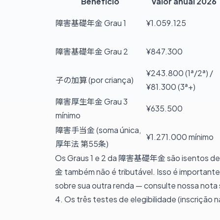
Benefício
Valor anual 2026
障害基礎年金 Grau 1
¥1.059.125
障害基礎年金 Grau 2
¥847.300
¥243.800 (1ª/2ª) /
子の加算 (por criança)
¥81.300 (3ª+)
障害厚生年金 Grau 3
¥635.500
mínimo
障害手当金 (soma única,
¥1.271.000 mínimo
厚年法 第55条)
Os Graus 1 e 2 da 障害基礎年金 são isentos
金 também não é tributável. Isso é importante
sobre sua outra renda — consulte
nossa nota 
4. Os três testes de elegibilidade (inscr