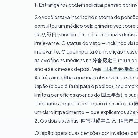
1. Estrangeiros podem solicitar pensão por in
Se você estava inscrito no sistema de pe
consultou um médico pela primeira vez sobre 
de 初診日 (shoshin-bi), e é o fator mais decisiv
irrelevante. O status do visto — incluindo vis
irrelevante. O que importa é a inscrição nesse 
as evidências médicas na 障害認定日 (data de r
ano e seis meses depois. Veja
日本年金機構: de
As três armadilhas que mais observamos são:
Japão (o que é fatal para o pedido), seu emp
limita a benefícios apenas do 国民年金), e sua pr
conforme a regra de retenção de 5 anos da 
um claro impedimento — que explicamos abai
2. Os dois sistemas: 障害基礎年金 vs. 障害
O Japão opera duas pensões por invalidez par