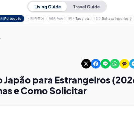
Living Guide
Travel Guide
🇷
Português
🇰🇷
한국어
🇳🇵
नेपाली
🇵🇭
Tagalog
🇮🇩
Bahasa Indonesia
e, Armadilhas e Como Solicitar
o Japão para Estrangeiros (202
has e Como Solicitar