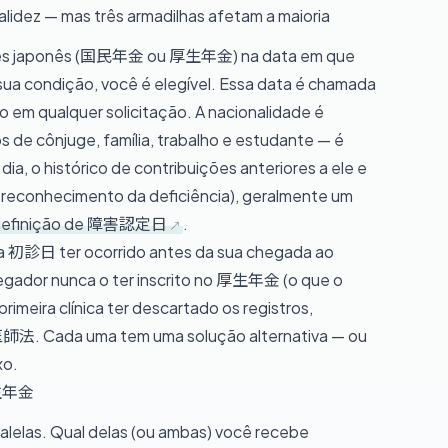
validez — mas três armadilhas afetam a maioria
nsões japonês (国民年金 ou 厚生年金) na data em que
sua condição, você é elegível. Essa data é chamada
o em qualquer solicitação. A nacionalidade é
tos de cônjuge, família, trabalho e estudante — é
dia, o histórico de contribuições anteriores a ele e
econhecimento da deficiência), geralmente um
finição de 障害認定日
.
 a 初診日 ter ocorrido antes da sua chegada ao
regador nunca o ter inscrito no 厚生年金 (o que o
imeira clínica ter descartado os registros,
医師法. Cada uma tem uma solução alternativa — ou
xo.
厚生年金
alelas. Qual delas (ou ambas) você recebe