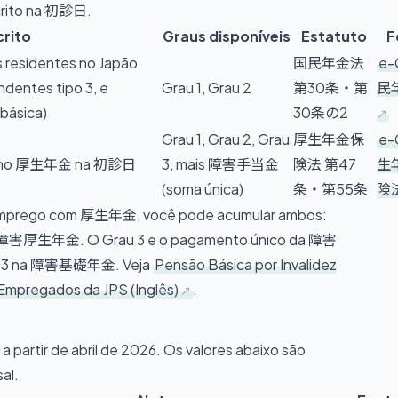
crito na 初診日.
crito
Graus disponíveis
Estatuto
F
 residentes no Japão
国民年金法
e-
dentes tipo 3, e
Grau 1, Grau 2
第30条・第
民
básica)
30条の2
Grau 1, Grau 2, Grau
厚生年金保
e-
tos no 厚生年金 na 初診日
3, mais 障害手当金
険法 第47
生
(soma única)
条・第55条
険
 emprego com 厚生年金, você pode acumular ambos:
 à 障害厚生年金. O Grau 3 e o pagamento único da 障害
u 3 na 障害基礎年金. Veja
Pensão Básica por Invalidez
 Empregados da JPS (Inglês)
.
artir de abril de 2026. Os valores abaixo são
al.