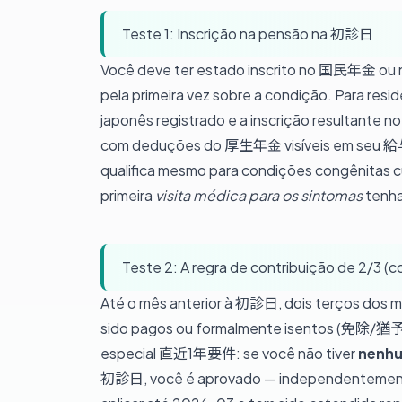
Teste 1: Inscrição na pensão na 初診日
Você deve ter estado inscrito no 国民年金 ou
pela primeira vez sobre a condição. Para resid
japonês registrado e a inscrição resultante
com deduções do 厚生年金 visíveis em seu 給与
qualifica mesmo para condições congênitas 
primeira
visita médica para os sintomas
tenha
Teste 2: A regra de contribuição de 2/3 
Até o mês anterior à 初診日, dois terços dos m
sido pagos ou formalmente isentos (免除/猶予)
especial 直近1年要件: se você não tiver
nenhu
初診日, você é aprovado — independentemente