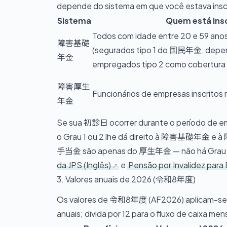
depende do sistema em que você estava ins
Sistema
Quem está ins
Todos com idade entre 20 e 59 anos
障害基礎
(segurados tipo 1 do 国民年金, depen
年金
empregados tipo 2 como cobertura 
障害厚生
Funcionários de empresas inscri
年金
Se sua 初診日 ocorrer durante o período de
o Grau 1 ou 2 lhe dá direito à 障害基礎年金 e
手当金 são apenas do 厚生年金 — não há Gra
da JPS (Inglês)
e
Pensão por Invalidez para
3. Valores anuais de 2026 (令和8年度)
Os valores de 令和8年度 (AF2026) aplicam-se a p
anuais; divida por 12 para o fluxo de caixa mens