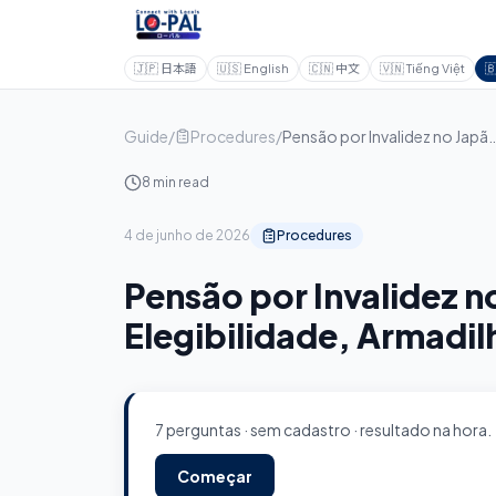
🇯🇵
日本語
🇺🇸
English
🇨🇳
中文
🇻🇳
Tiếng Việt

Guide
/
Procedures
/
Pensão por Invalidez no Japão para Estrangeiros (2026): Elegibilidad
8 min read
4 de junho de 2026
Procedures
Pensão por Invalidez n
Elegibilidade, Armadil
7 perguntas · sem cadastro · resultado na hora.
Começar