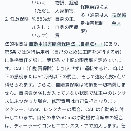
いいえ
物損、超過
保険契約によ
（ただし
人身損害、
る（通常は人
損保協
2
任意保険
約88%が
自身の車、
身損害無制
会
加入して
自身の医療
限）
います）
費
法的根拠は
自動車損害賠償保障法（自賠法）
にあり、
第3条では運行供用者（自己のために車両を運行する者）
に厳格責任を課し、第13条で上記の限度額を定めていま
す。CALI（自賠責保険）に加入せずに運転すると、1年以
下の懲役または50万円以下の罰金、そして違反点数6点が
科せられます。さらに、自賠責保険は物損を
一切
補償しま
せん。自賠責保険しか入っていない状態で駐車中のレクサ
スにぶつかった場合、修理費用は自己負担となります。
タクシー、Uber、レンタカーの場合、CALIは自動的に付
帯しています。自分の車や50ccの原動機付自転車の場合
は、ディーラーやコンビニエンスストアで加入します。任