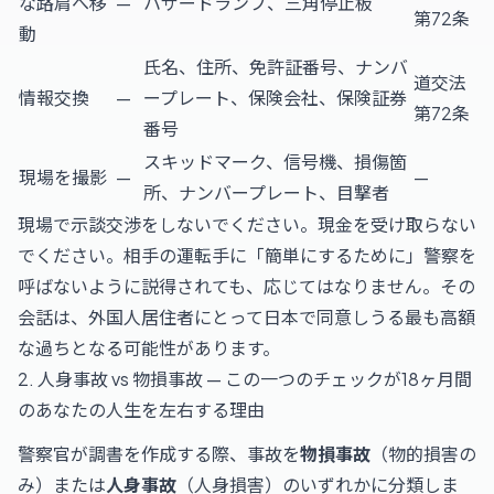
な路肩へ移
—
ハザードランプ、三角停止板
第72条
動
氏名、住所、免許証番号、ナンバ
道交法
情報交換
—
ープレート、保険会社、保険証券
第72条
番号
スキッドマーク、信号機、損傷箇
現場を撮影
—
—
所、ナンバープレート、目撃者
現場で示談交渉をしないでください。現金を受け取らない
でください。相手の運転手に「簡単にするために」警察を
呼ばないように説得されても、応じてはなりません。その
会話は、外国人居住者にとって日本で同意しうる最も高額
な過ちとなる可能性があります。
2. 人身事故 vs 物損事故 — この一つのチェックが18ヶ月間
のあなたの人生を左右する理由
警察官が調書を作成する際、事故を
物損事故
（物的損害の
み）または
人身事故
（人身損害）のいずれかに分類しま