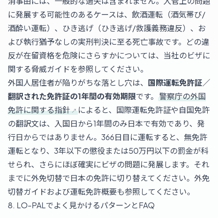
消事由には、一般的な過失は含まれません。入管上の問題
に発展する可能性のあるケースは、飲酒運転（酒気帯び/
酒酔い運転）、ひき逃げ（ひき逃げ/救護義務違反）、お
よび執行猶予なしの実刑判決に至る死亡事故です。どの違
反が在留資格を危険にさらすかについては、当社の
ビザに
関する脅威ガイド
を参照してください。
外国人居住者が陥りがちな落とし穴は、
国際運転免許証／
翻訳された免許証の1年間の有効期限
です。
警察庁の外国
免許に関する指針
によると、国際運転免許証や自国免許
の翻訳文は、入国日から1年間のみ日本で有効であり、発
行日からではありません。366日目に運転すると、無免許
運転となり、3年以下の懲役または50万円以下の罰金が科
せられ、さらにほぼ確実にビザの問題に発展します。それ
までに外免切替で日本の免許に切り替えてください。
外免
切替ガイド
および
運転免許概要
も参照してください。
8. LO-PALでよく見かけるパターンとFAQ