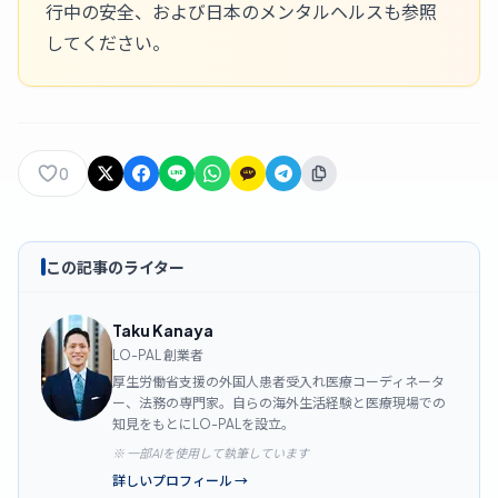
行中の安全
、および
日本のメンタルヘルス
も参照
してください。
0
この記事のライター
Taku Kanaya
LO-PAL 創業者
厚生労働省支援の外国人患者受入れ医療コーディネータ
ー、法務の専門家。自らの海外生活経験と医療現場での
知見をもとにLO-PALを設立。
※ 一部AIを使用して執筆しています
詳しいプロフィール
→