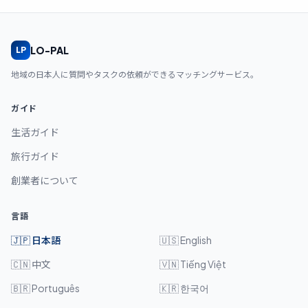
LO-PAL
LP
地域の日本人に質問やタスクの依頼ができるマッチングサービス。
ガイド
生活ガイド
旅行ガイド
創業者について
言語
🇯🇵
日本語
🇺🇸
English
🇨🇳
中文
🇻🇳
Tiếng Việt
🇧🇷
Português
🇰🇷
한국어