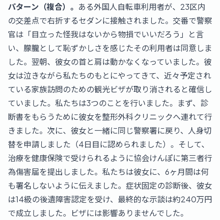
パターン（複合）。
ある外国人自転車利用者が、23区内
の交差点で右折するセダンに接触されました。交番で警察
官は「目立った怪我はないから物損でいいだろう」と言
い、朦朧として恥ずかしさを感じたその利用者は同意しま
した。翌朝、彼女の首と肩は動かなくなっていました。彼
女は泣きながら私たちのもとにやってきて、近々予定され
ている家族訪問のための観光ビザが取り消されると確信し
ていました。私たちは3つのことを行いました。まず、診
断書をもらうために彼女を整形外科クリニックへ連れて行
きました。次に、彼女と一緒に同じ警察署に戻り、人身切
替を申請しました（4日目に認められました）。そして、
治療を健康保険で受けられるように協会けんぽに第三者行
為傷害届を提出しました。私たちは彼女に、6ヶ月間は何
も署名しないように伝えました。症状固定の診断後、彼女
は14級の後遺障害認定を受け、最終的な示談は約240万円
で成立しました。ビザには影響ありませんでした。