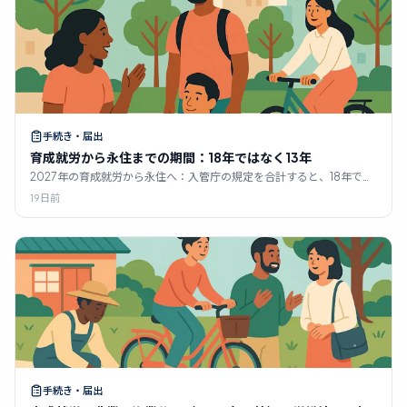
手続き・届出
育成就労から永住までの期間：18年ではなく13年
2027年の育成就労から永住へ：入管庁の規定を合計すると、18年では
なく約13年かかります。在留資格のステップ、10年と5年の要件、そし
19日前
て多くの人々を阻む要因について解説します。
手続き・届出