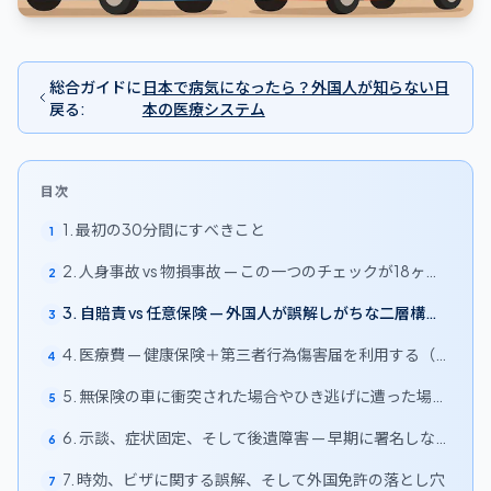
総合ガイドに
日本で病気になったら？外国人が知らない日
戻る
:
本の医療システム
目次
1. 最初の30分間にすべきこと
1
2. 人身事故 vs 物損事故 — この一つのチェックが18ヶ月
2
間のあなたの人生を左右する理由
3. 自賠責 vs 任意保険 — 外国人が誤解しがちな二層構造
3
の保険制度
4. 医療費 — 健康保険＋第三者行為傷害届を利用する（自
4
己負担は避ける）
5. 無保険の車に衝突された場合やひき逃げに遭った場合
5
— 政府保障事業
6. 示談、症状固定、そして後遺障害 — 早期に署名しない
6
こと
7. 時効、ビザに関する誤解、そして外国免許の落とし穴
7