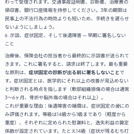
わって受理されます。交通事故証明書、診断書、治療費の
領収書、銀行口座情報を持参してください。3年の期限は
民事上の不法行為の時効よりも短いため、手続きを遅らせ
ないようにしましょう。
6. 示談、症状固定、そして後遺障害 — 早期に署名しない
こと
治療後、保険会社の担当者から最終的に示談書が送られて
きます。これに署名すると、請求は終了します。最も重要
な原則は、
症状固定の診断が出る前に署名しないこと
で
す。症状固定とは、医学的にそれ以上の改善が見込めない
と判断される時点を指します（軟部組織損傷の場合は通常
3～6ヶ月、骨折や脳外傷の場合はそれ以上）。
これが重要な理由：後遺障害の補償は、症状固定の
後
にの
み評価されます。等級は14級から1級まであり（軽度から
重度）、それぞれに定められた慰謝料と、逸失利益の算定
係数が設定されています。たとえ14級（症状が残るむち打