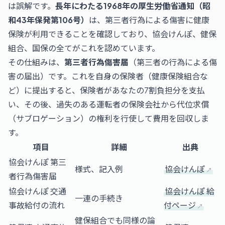
は誤解です。
長年にわたる1968年の厚生労働省通知（昭
和43年保発第106号）
は、第三者行為による傷害に健康
保険が利用できることを確認しており、協会けんぽ、健保
組合、国保の全てがこれを認めています。
その仕組みは、
第三者行為傷害届
（第三者の行為による傷
害の届出）です。これを自身の保険者（健康保険組合な
ど）に提出すると、保険者があなたの7割負担分を支払
い、その後、過失のある運転者の保険会社から代位求償
（サブロゲーション）の権利を行使して費用を回収しま
す。
項目
詳細
出典
協会けんぽ 第三
様式、記入例
協会けんぽ
者行為傷害届
協会けんぽ 交通
協会けんぽ 給
一連の手続き
事故給付の流れ
付ページ
健保組合でも同様の論