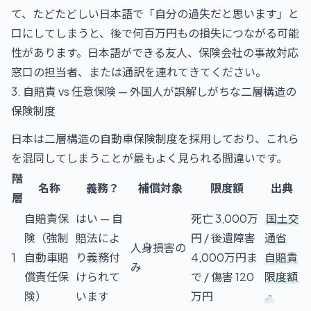
て、たどたどしい日本語で「自分の過失だと思います」と
口にしてしまうと、後で何百万円もの損失につながる可能
性があります。日本語ができる友人、保険会社の事故対応
窓口の担当者、または通訳を連れてきてください。
3. 自賠責 vs 任意保険 — 外国人が誤解しがちな二層構造の
保険制度
日本は二層構造の自動車保険制度を採用しており、これら
を混同してしまうことが最もよく見られる間違いです。
階
名称
義務？
補償対象
限度額
出典
層
自賠責保
はい — 自
死亡 3,000万
国土交
険（強制
賠法によ
円 / 後遺障害
通省
人身損害の
1
自動車賠
り義務付
4,000万円ま
自賠責
み
償責任保
けられて
で / 傷害 120
限度額
険）
います
万円