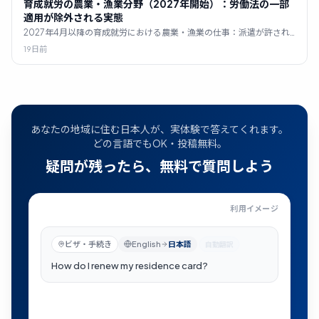
育成就労の農業・漁業分野（2027年開始）：労働法の一部
適用が除外される実態
2027年4月以降の育成就労における農業・漁業の仕事：派遣が許され
る唯一の2分野である理由と、なぜ8時間労働が法的にあなたに適用さ
19日前
れないのか。
あなたの地域に住む日本人が、実体験で答えてくれます。
どの言語でもOK・投稿無料。
疑問が残ったら、無料で質問しよう
利用イメージ
在留カードの更新はどうすればいい？
—
近くの住民に公
ビザ・手続き
English
日本語
自動翻訳
在留カードの更新はどうすればいい？
近くの住民に公開されました
H
B
L