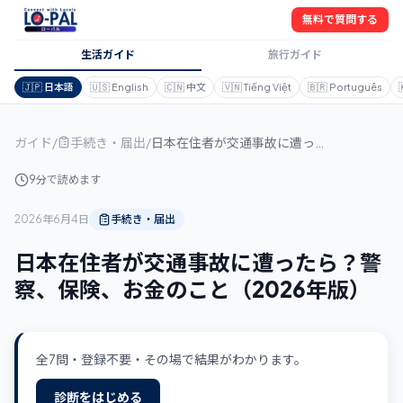
無料で質問する
生活ガイド
旅行ガイド
🇯🇵
日本語
🇺🇸
English
🇨🇳
中文
🇻🇳
Tiếng Việt
🇧🇷
Português
ガイド
/
手続き・届出
/
日本在住者が交通事故に遭ったら？警察、保険、お金のこと（2026年版）
9分で読めます
2026年6月4日
手続き・届出
日本在住者が交通事故に遭ったら？警
察、保険、お金のこと（2026年版）
全7問・登録不要・その場で結果がわかります。
診断をはじめる