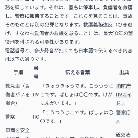
務を課しています。それは、
直ちに停車し、負傷者を救護
し、警察に報告すること
です。これらを怠ることは、事故
そのものとは別の犯罪となります。救護義務違反（ひき逃
げ、すなわち負傷者の救護を怠ること）は、最大10年の懲
役刑を科される可能性があります。
電話番号と、多少発音が拙くても日本語で伝えるべき内容
は以下の通りです。
番
手順
伝える言葉
出典
号
救急車（負
「きゅうきゅうです。こうつうじ
消防庁
傷者がいる
119
こです。ばしょは〇〇です。けが
119ガイ
場合）
にんがいます。」
ド
「こうつうじこです。ばしょは〇
警察庁
警察
110
〇です。」
車両を安全
道交法