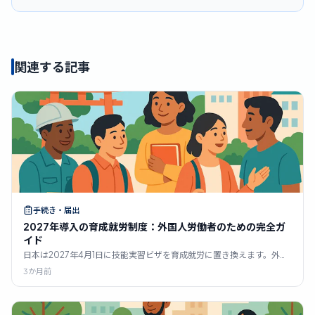
関連する記事
手続き・届出
2027年導入の育成就労制度：外国人労働者のための完全ガ
イド
日本は2027年4月1日に技能実習ビザを育成就労に置き換えます。外国
人労働者向けの2026年完全ガイド：17分野、転籍ルール、A1日本語要
3か月前
件、特定技能1号・2号への経路、そして既存の実習生の多くが見落と
す2026年4月1日の期限について解説します。