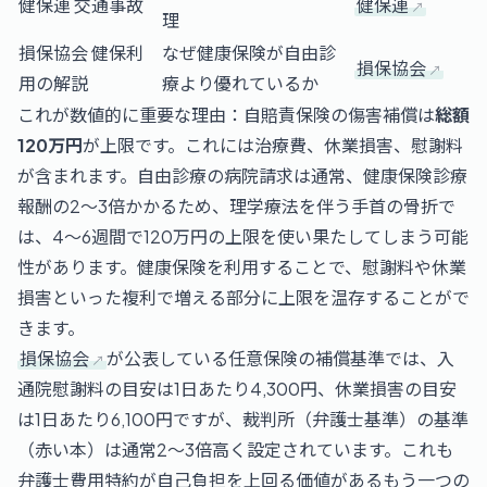
健保連 交通事故
健保連
理
損保協会 健保利
なぜ健康保険が自由診
損保協会
用の解説
療より優れているか
これが数値的に重要な理由：自賠責保険の傷害補償は
総額
120万円
が上限です。これには治療費、休業損害、慰謝料
が含まれます。自由診療の病院請求は通常、健康保険診療
報酬の2～3倍かかるため、理学療法を伴う手首の骨折で
は、4～6週間で120万円の上限を使い果たしてしまう可能
性があります。健康保険を利用することで、慰謝料や休業
損害といった複利で増える部分に上限を温存することがで
きます。
損保協会
が公表している任意保険の補償基準では、入
通院慰謝料の目安は1日あたり4,300円、休業損害の目安
は1日あたり6,100円ですが、裁判所（弁護士基準）の基準
（赤い本）は通常2～3倍高く設定されています。これも
弁護士費用特約が自己負担を上回る価値があるもう一つの