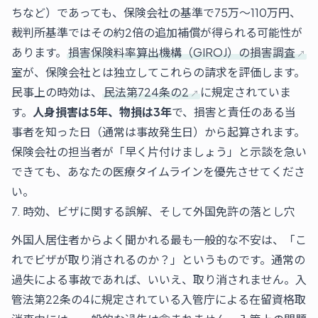
ちなど）であっても、保険会社の基準で75万～110万円、
裁判所基準ではその約2倍の追加補償が得られる可能性が
あります。
損害保険料率算出機構（GIROJ）の損害調査
室が、保険会社とは独立してこれらの請求を評価します。
民事上の時効は、
民法第724条の2
に規定されていま
す。
人身損害は5年、物損は3年
で、損害と責任のある当
事者を知った日（通常は事故発生日）から起算されます。
保険会社の担当者が「早く片付けましょう」と示談を急い
できても、あなたの医療タイムラインを優先させてくださ
い。
7. 時効、ビザに関する誤解、そして外国免許の落とし穴
外国人居住者からよく聞かれる最も一般的な不安は、「こ
れでビザが取り消されるのか？」というものです。通常の
過失による事故であれば、いいえ、取り消されません。入
管法第22条の4に規定されている入管庁による在留資格取