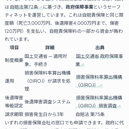
は
自賠法第72条
に基づき、
政府保障事業
というセーフ
ティネットを運営しています。これは自賠責保険と同じ限
度額（死亡3,000万円、後遺障害4,000万円まで、傷害
120万円）を支払い、自賠責保険料の一部から資金が賄わ
れています。
項目
詳細
出典
国土交通省 — 適用対
国土交通省 政府保障事
制度概要
象、手続き
業
損害保険料率算出機構
損害保険料率算出機構
運用
（GIROJ）が請求を処
（GIROJ）
理
後遺障害
損害保険料率算出機構
後遺障害調査システム
等級認定
（GIROJ）損害調査
請求期限
損害発生日から3年
自賠法 第75条
いずれの損害保険会社の窓口でも申請できます。政府に代