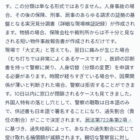
す。この分類は単なる形式ではありません。人身事故の場
合、その後の保険、刑事、民事のあらゆる請求の証拠の基
盤となる実況見分調書（詳細な現場検証記録）が作成され
ます。物損の場合、保険会社や裁判所からは不十分と見な
される短い物件事故報告書が作成されるだけです。
現場で「大丈夫」と答えても、翌日に痛みが生じた場合
（むち打ちでは非常によくあるケースです）、医師の診断
書を持って警察に戻り、人身切替（分類の変更）を申請す
る必要があります。時間が経ちすぎている場合や、因果関
係が薄いと判断された場合、警察は拒否することができま
す。10日以内に窓口が閉鎖されるケースも見てきました。
外国人特有の落とし穴として、警察の聴取は日本語のみ
で、供述書も日本語で署名することになり、過失割合（責
任の割合）がここで決定されます。
民法第722条第2項
に基づき、過失相殺によって、あなたの過失割合に応じて
受け取れる補償額が減額されます。親切な警察官に対し