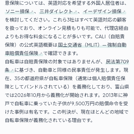
意保険については、英語対応を希望する外国人居住者は、
ソニー損保
、
三井ダイレクト
、
イーデザイン損保
を検討してください。これら3社はすべて英語対応の顧客
を扱っており、オンライン見積もりも可能で、代理店経由
よりもお得な料金になることが多いです。CALI（自賠責
保険）の公式英語概要は
国土交通省（MLIT）— 強制自動
車賠償責任保険
で確認できます。
自転車は自賠責保険の対象ではありませんが、
民法第709
条
に基づき、自動車と同様の民事責任が発生します。現
在、35の都道府県が自転車保険（通常は個人賠償責任保
険としてバンドルされている）を義務化しており、富山県
では2026年10月から義務化が開始されます。2013年に神
戸で自転車に乗っていた子供が9,500万円の賠償命令を受
けた事例は有名です。この判決が、現在ほとんどの地域で
自転車保険が義務化されている理由です。