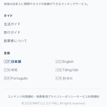
地域の日本人に質問やタスクの依頼ができるマッチングサービス。
ガイド
生活ガイド
旅行ガイド
創業者について
言語
🇯🇵
日本語
🇺🇸
English
🇨🇳
中文
🇻🇳
Tiếng Việt
🇧🇷
Português
🇰🇷
한국어
コンテンツ利用規約・免責事項
プライバシーポリシー
サービス利用規約
©
2026
INNIT LLC (LO-PAL). All rights reserved.