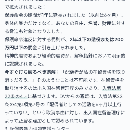
で拡大されました：
保護命令の期間が
1年
に延長されました（以前は6ヶ月）。
身体的暴力だけでなく、あなたの
自由、名誉、財産
に対す
る脅迫も対象となりました。
保護命令違反に対する罰則が、
2年以下の懲役または200
万円以下の罰金
に引き上げられました。
精神的虐待および経済的虐待が、解釈指針において明示的
に認識されました。
今すぐ打ち破るべき誤解：
「配偶者が私の在留資格を取り
消すだろう。」そのようなことは不可能です。在留資格を
取り消せるのは出入国在留管理庁のみであり、
入管法第
22条の4
に基づきます。DVからの避難は、入管法第22
条の4第1項第7号の「配偶者としての活動を6ヶ月以上行
っていない」という取消事由に対し、出入国在留管理庁に
よって
正当な理由
として認められています。
3. 配偶者暴力相談支援センター