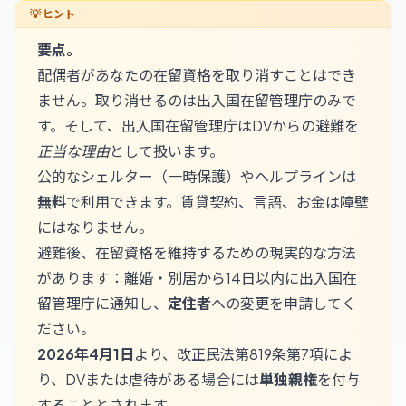
要点。
配偶者があなたの在留資格を取り消すことはでき
ません。取り消せるのは出入国在留管理庁のみで
す。そして、出入国在留管理庁はDVからの避難を
正当な理由
として扱います。
公的なシェルター（一時保護）やヘルプラインは
無料
で利用できます。賃貸契約、言語、お金は障壁
にはなりません。
避難後、在留資格を維持するための現実的な方法
があります：離婚・別居から14日以内に出入国在
留管理庁に通知し、
定住者
への変更を申請してく
ださい。
2026年4月1日
より、改正民法第819条第7項によ
り、DVまたは虐待がある場合には
単独親権
を付与
することとされます。