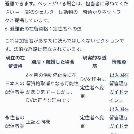
避難できます。ペットがいる場合は、担当者に尋ねてくだ
さい — 一部のシェルターは動物の一時預かりネットワー
クと提携しています。
6. 避難後の在留資格：定住者への道
これは加害者があなたに読んでほしくないセクションで
す。法的な経路は確立されています。
現在の在
現実的な道
別居・離婚した場合
情報源
留資格
筋
6ヶ月の活動停止後に在
出入国在
DVを理由に
日本人の
留資格取消となる可能性
留管理庁
定住者
へ変
配偶者等
があります — しかし、
ガイドラ
更
DVは正当な理由です
イン
出入国在
永住者の
定住者
へ変
留管理庁
上記と同様
配偶者等
更
ガイドラ