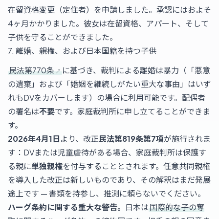
在留資格変更（定住者）を申請しました。承認にはおよそ
4ヶ月かかりました。彼女は在留資格、アパート、そして
子供を守ることができました。
7. 離婚、親権、および日本国籍を持つ子供
民法第770条
に基づき、裁判による離婚は暴力（「悪意
の遺棄」および「婚姻を継続しがたい重大な事由」はいず
れもDVをカバーします）の場合に利用可能です。配偶者
の署名は
不要
です。家庭裁判所に申し立てることができま
す。
2026年4月1日
より、改正
民法第819条第7項
が施行されま
す：DVまたは児童虐待がある場合、家庭裁判所は保護す
る親に
単独親権
を付与することとされます。任意共同親権
を導入した改正は新しいものであり、その解釈はまだ発展
途上です — 書類を持参し、推測に頼らないでください。
ハーグ条約に関する重大な警告。
日本は
国際的な子の奪