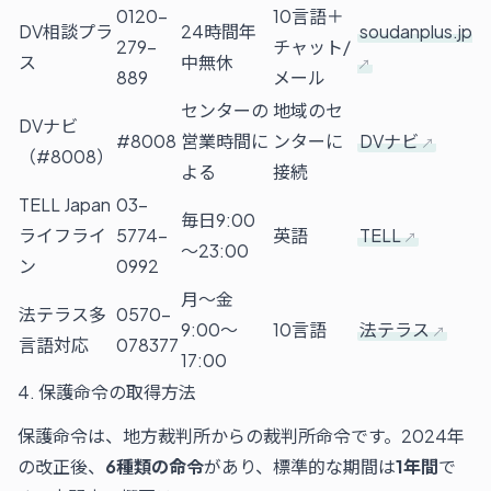
0120-
10言語＋
DV相談プラ
24時間年
soudanplus.jp
279-
チャット/
ス
中無休
889
メール
センターの
地域のセ
DVナビ
#8008
営業時間に
ンターに
DVナビ
（#8008）
よる
接続
TELL Japan
03-
毎日9:00
ライフライ
5774-
英語
TELL
～23:00
ン
0992
月～金
法テラス多
0570-
9:00～
10言語
法テラス
言語対応
078377
17:00
4. 保護命令の取得方法
保護命令は、地方裁判所からの裁判所命令です。2024年
の改正後、
6種類の命令
があり、標準的な期間は
1年間
で