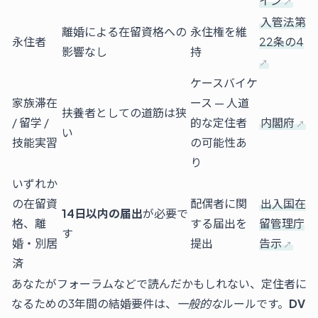
イン
入管法第
離婚による在留資格への
永住権を維
永住者
22条の4
影響なし
持
ケースバイケ
家族滞在
ース — 人道
扶養者としての道筋は狭
/ 留学 /
的な定住者
内閣府
い
技能実習
の可能性あ
り
いずれか
の在留資
配偶者に関
出入国在
14日以内の届出
が必要で
格、離
する届出を
留管理庁
す
婚・別居
提出
告示
済
あなたがフォーラムなどで読んだかもしれない、定住者に
なるための3年間の結婚要件は、
一般的な
ルールです。
DV