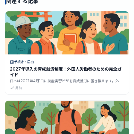
関連する記事
手続き・届出
2027年導入の育成就労制度：外国人労働者のための完全ガ
イド
日本は2027年4月1日に技能実習ビザを育成就労に置き換えます。外国
人労働者向けの2026年完全ガイド：17分野、転籍ルール、A1日本語要
3か月前
件、特定技能1号・2号への経路、そして既存の実習生の多くが見落と
す2026年4月1日の期限について解説します。