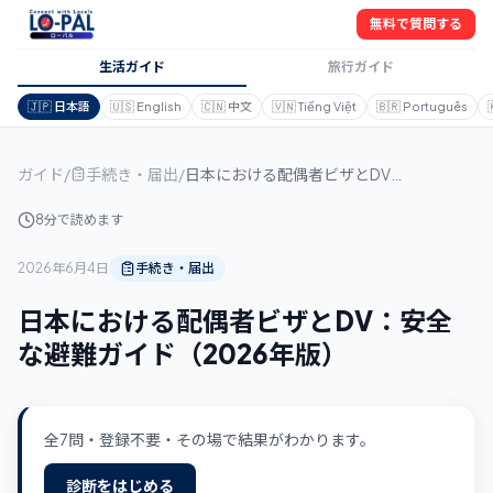
無料で質問する
生活ガイド
旅行ガイド
🇯🇵
日本語
🇺🇸
English
🇨🇳
中文
🇻🇳
Tiếng Việt
🇧🇷
Português
ガイド
/
手続き・届出
/
日本における配偶者ビザとDV：安全な避難ガイド（2026年版）
8分で読めます
2026年6月4日
手続き・届出
日本における配偶者ビザとDV：安全
な避難ガイド（2026年版）
全7問・登録不要・その場で結果がわかります。
診断をはじめる