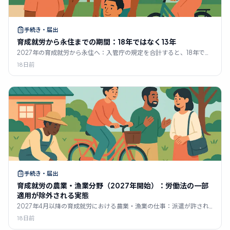
手続き・届出
育成就労から永住までの期間：18年ではなく13年
2027年の育成就労から永住へ：入管庁の規定を合計すると、18年では
なく約13年かかります。在留資格のステップ、10年と5年の要件、そし
18日前
て多くの人々を阻む要因について解説します。
手続き・届出
育成就労の農業・漁業分野（2027年開始）：労働法の一部
適用が除外される実態
2027年4月以降の育成就労における農業・漁業の仕事：派遣が許され
る唯一の2分野である理由と、なぜ8時間労働が法的にあなたに適用さ
18日前
れないのか。