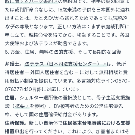
取に関するハーグ条約
の締約国です。相手の親の同意ま
たは裁判所命令なしに、16歳未満の子供を日本国外に連れ
出すことは、たとえDVから逃れるためであっても
国際的
な子の奪取
となります。正しい方法は：まず家庭裁判所に
申し立て、親権命令を得てから、移動することです。各国
大使館および法テラスが助言できます。
8. お金、住居、無料の法的支援、そして長期的な回復
弁護士。
法テラス（日本司法支援センター）
は、低所
得居住者 — 外国人居住者を含む — に対して無料相談と費
用後払い制度を提供しています。多言語対応ライン
0570-
078377
は10言語に対応しています。
住居。
シェルター退所後の選択肢として、母子生活支援施
設（
概要
を参照）、DV被害者のための公営住宅優先
枠、そして国の
住居確保給付金
があります。
住所保護。
新しい自治体で
住民基本台帳事務における支援
措置申出
を行ってください。これにより、加害者またはそ