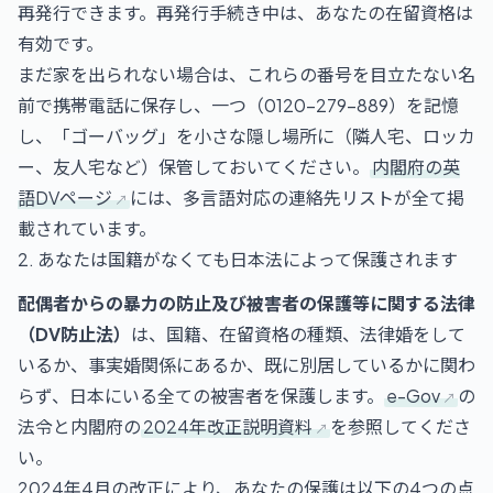
再発行できます。再発行手続き中は、あなたの在留資格は
有効です。
まだ家を出られない場合は、これらの番号を目立たない名
前で携帯電話に保存し、一つ（0120-279-889）を記憶
し、「ゴーバッグ」を小さな隠し場所に（隣人宅、ロッカ
ー、友人宅など）保管しておいてください。
内閣府の英
語DVページ
には、多言語対応の連絡先リストが全て掲
載されています。
2. あなたは国籍がなくても日本法によって保護されます
配偶者からの暴力の防止及び被害者の保護等に関する法律
（DV防止法）
は、国籍、在留資格の種類、法律婚をして
いるか、事実婚関係にあるか、既に別居しているかに関わ
らず、日本にいる全ての被害者を保護します。
e-Gov
の
法令と内閣府の
2024年改正説明資料
を参照してくださ
い。
2024年4月の改正により、あなたの保護は以下の4つの点