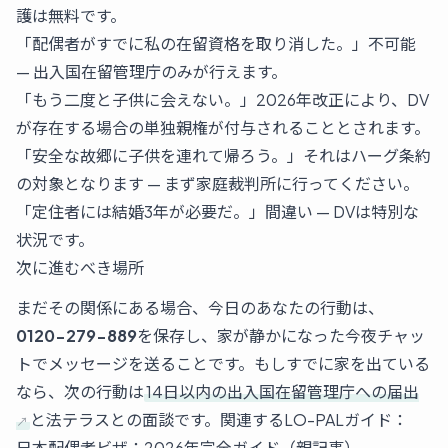
護は無料です。
「配偶者がすでに私の在留資格を取り消した。」不可能
— 出入国在留管理庁のみが行えます。
「もう二度と子供に会えない。」2026年改正により、DV
が存在する場合の単独親権が付与されることとされます。
「安全な故郷に子供を連れて帰ろう。」それはハーグ条約
の対象となります — まず家庭裁判所に行ってください。
「定住者には結婚3年が必要だ。」間違い — DVは特別な
状況です。
次に進むべき場所
まだその関係にある場合、今日のあなたの行動は、
0120-279-889
を保存し、家が静かになった今夜チャッ
トでメッセージを送ることです。もしすでに家を出ている
なら、次の行動は
14日以内の出入国在留管理庁への届出
と法テラスとの面談です。関連するLO-PALガイド：
日本配偶者ビザ：2026年完全ガイド（親記事）