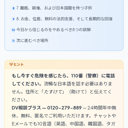
7. 離婚、親権、および日本国籍を持つ子供
8
8. お金、住居、無料の法的支援、そして長期的な回復
9
今日から信じるのをやめるべき8つの誤解
10
次に進むべき場所
11
もし今すぐ危険を感じたら、
110番
（警察）に電話
してください。
流暢な日本語を話す必要はありま
せん。住所と「
たすけて
」（助けて）と伝えてく
ださい。
DV相談プラス —
0120-279-889
— 24時間年中無
休、無料、匿名でご利用いただけます。チャットや
Eメールでも10言語（英語、中国語、韓国語、タガ