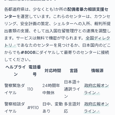
各都道府県は、少なくとも1か所の
配偶者暴力相談支援セ
ンター
を運営しています。これらのセンターは、カウンセ
リング、安全計画の策定、シェルターへの入所、裁判所提
出書類の支援、そして出入国在留管理庁との連携を調整し
ます。サービスは無料で機密が守られます。
全国ディレク
トリ
であなたのセンターを見つけるか、日本国内のどこ
からでも
#8008
にダイヤルして最寄りのセンターに接続
してください。
ヘルプライ
電話番
対応時間
言語
情報源
ン
号
日本語＋
警察緊急ダ
24時間年
政府広報オン
110
通訳ライ
イヤル
中無休
ライン
ン
警察相談ダ
日中、変動
多言語対
政府広報オン
#9110
イヤル
あり
応
ライン