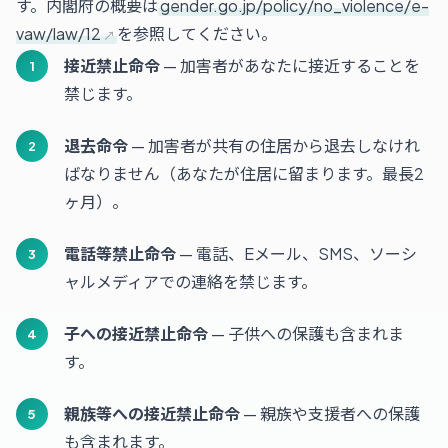
す。内閣府の概要は
gender.go.jp/policy/no_violence/e-
vaw/law/12
を参照してください。
接近禁止命令
— 加害者があなたに接近することを
禁じます。
退去命令
— 加害者が共有の住居から退去しなけれ
ばなりません（あなたが住居に留まります。最長2
ヶ月）。
電話等禁止命令
— 電話、Eメール、SMS、ソーシ
ャルメディアでの連絡を禁じます。
子への接近禁止命令
— 子供への保護も含まれま
す。
親族等への接近禁止命令
— 親族や支援者への保護
も含まれます。