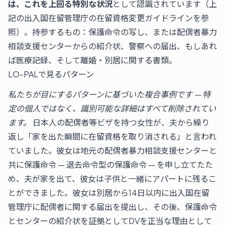
は、これを上回る特別な状況
として認識されています（上
記の出入国在留管理庁の在留資格変更ガイドラインを参
照）。持参するもの：保護命令の写し、または配偶者暴力
相談支援センターからの紹介状、警察への届出、もしあれ
ば医療記録、そして離婚・別居に関する書類。
LO-PALで見るパターン
私たちが目にするパターンに基づいた複合事例です — 特
定の個人ではなく、識別可能な詳細はすべて削除されてい
ます。
日本人の配偶者等ビザを持つ女性が、夫から繰り
返し「家を出た瞬間に在留資格を取り消される」と言われ
ていました。彼女は地元の配偶者暴力相談支援センターと
共に保護命令 — 退去命令型の保護命令 — を申し立てたた
め、夫が家を出て、彼女は子供と一緒にアパートに残るこ
とができました。彼女は別居から14日以内に出入国在留
管理庁に配偶者に関する届出を提出し、その後、保護命令
とセンターの紹介状を証拠としてDVを正当な理由として