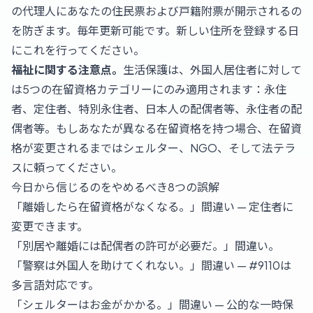
の代理人にあなたの住民票および戸籍附票が開示されるの
を防ぎます。毎年更新可能です。新しい住所を登録する日
にこれを行ってください。
福祉に関する注意点。
生活保護は、外国人居住者に対して
は5つの在留資格カテゴリーにのみ適用されます：永住
者、定住者、特別永住者、日本人の配偶者等、永住者の配
偶者等。もしあなたが異なる在留資格を持つ場合、在留資
格が変更されるまではシェルター、NGO、そして法テラ
スに頼ってください。
今日から信じるのをやめるべき8つの誤解
「離婚したら在留資格がなくなる。」間違い — 定住者に
変更できます。
「別居や離婚には配偶者の許可が必要だ。」間違い。
「警察は外国人を助けてくれない。」間違い —
#9110
は
多言語対応です。
「シェルターはお金がかかる。」間違い — 公的な一時保