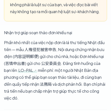
không phải là luật sư của bạn, và việc đọc bài viết
này không tạo ra mối quan hệ luật sư-khách hàng.
Nhận trợ giúp soạn thảo đơn khiếu nại
Phần khó nhất của việc nộp đơn là lá thư tiếng Nhật đầu
tiên — mẫu 人権侵犯被害申告, Nội dung chứng nhận bưu
điện (内容証明郵便) gửi cho chủ nhà, hoặc Đơn khiếu nại
(苦情申出書) gửi cho 公安委員会. Đăng tình huống của
bạn lên
LO-PAL
miễn phí: một người Nhật Bản địa
phương có thể giúp bạn soạn thảo tài liệu, đi cùng bạn
đến quầy tiếp nhận 法務局 và dịch phản hồi. Bạn chỉ phải
trả tiền nếu bạn chấp nhận trợ giúp thực tế cho công
việc đó.