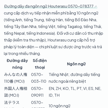
Đường dây đa ngôn ngữ Houterasu 0570-078377
cung cấp dịch vụ tiếp nhận miễn phí bằng 10 ngôn ngữ
(tiếng Anh, tiếng Trung, tiếng Hàn, tiếng Bồ Đào Nha,
tiếng Tây Ban Nha, tiếng Việt, tiếng Tagalog, tiếng Thái,
tiếng Nepal, tiếng Indonesia). Đối với cư dân có thu nhập
thấp (kiểm tra thu nhập), Houterasu cung cấp hỗ trợ
pháp lý toàn diện — chi phí luật sư được ứng trước và trả
lại trong nhiều tháng.
Đường dây
Số điện
Ngôn ngữ
nóng
thoại
みんなの人権
0570-
Tiếng Nhật; đường dây tiếng
110番 (MOJ)
003-110
nước ngoài riêng biệt
外国人人権相
0570-
EN, ZH, KO, TL, PT, VI, ES, NE,
談 (MOJ)
090911
ID, TH
法テラス
0570-
10 ngôn ngữ