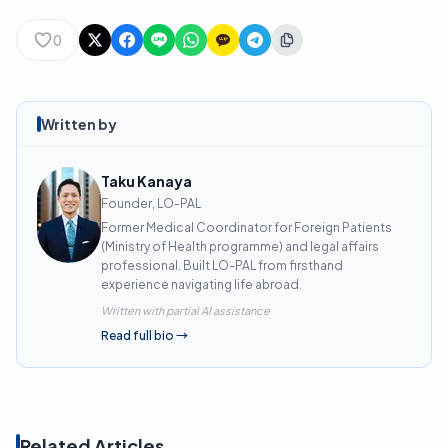
0
Written by
Taku Kanaya
Founder, LO-PAL
Former Medical Coordinator for Foreign Patients
(Ministry of Health programme) and legal affairs
professional. Built LO-PAL from firsthand
experience navigating life abroad.
Written with partial AI assistance
Read full bio
→
Related Articles