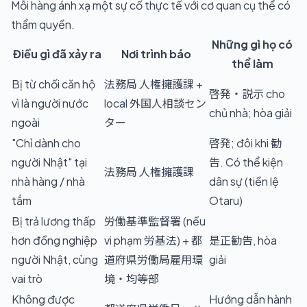
Mỗi hàng ánh xạ một sự cố thực tế với cơ quan cụ thể có
thẩm quyền.
Những gì họ có
Điều gì đã xảy ra
Nơi trình báo
thể làm
Bị từ chối căn hộ
法務局 人権擁護課 +
啓発・説示 cho
vì là người nước
local 外国人相談セン
chủ nhà; hòa giải
ngoài
ター
"Chỉ dành cho
啓発; đôi khi 勧
người Nhật" tại
告. Có thể kiện
法務局 人権擁護課
nhà hàng / nhà
dân sự (tiền lệ
tắm
Otaru)
Bị trả lương thấp
労働基準監督署 (nếu
hơn đồng nghiệp
vi phạm 労基法) + 都
是正勧告, hòa
người Nhật, cùng
道府県労働局雇用環
giải
vai trò
境・均等部
Không được
Hướng dẫn hành