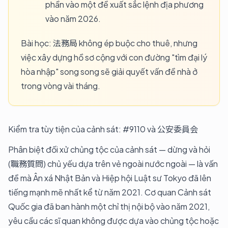
phần vào một đề xuất sắc lệnh địa phương
vào năm 2026.
Bài học: 法務局 không ép buộc cho thuê, nhưng
việc xây dựng hồ sơ cộng với con đường "tìm đại lý
hòa nhập" song song sẽ giải quyết vấn đề nhà ở
trong vòng vài tháng.
Kiểm tra tùy tiện của cảnh sát: #9110 và 公安委員会
Phân biệt đối xử chủng tộc của cảnh sát — dừng và hỏi
(職務質問) chủ yếu dựa trên vẻ ngoài nước ngoài — là vấn
đề mà Ân xá Nhật Bản và Hiệp hội Luật sư Tokyo đã lên
tiếng mạnh mẽ nhất kể từ năm 2021. Cơ quan Cảnh sát
Quốc gia đã ban hành một chỉ thị nội bộ vào năm 2021,
yêu cầu các sĩ quan không được dựa vào chủng tộc hoặc