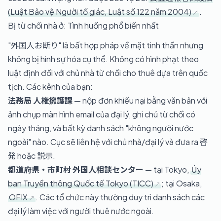
(Luật Bảo vệ Người tố giác, Luật số 122 năm 2004)
.
Bị từ chối nhà ở: Tình huống phổ biến nhất
"外国人お断り" là bất hợp pháp về mặt tinh thần nhưng
không bị hình sự hóa cụ thể. Không có hình phạt theo
luật định đối với chủ nhà từ chối cho thuê dựa trên quốc
tịch. Các kênh của bạn:
法務局 人権擁護課
— nộp đơn khiếu nại bằng văn bản với
ảnh chụp màn hình email của đại lý, ghi chú từ chối có
ngày tháng, và bất kỳ danh sách "không người nước
ngoài" nào. Cục sẽ liên hệ với chủ nhà/đại lý và đưa ra 啓
発 hoặc 説示.
都道府県・市町村 外国人相談センター
— tại Tokyo,
Ủy
ban Truyền thông Quốc tế Tokyo (TICC)
; tại Osaka,
OFIX
. Các tổ chức này thường duy trì danh sách các
đại lý làm việc với người thuê nước ngoài.