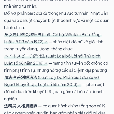
nhà hàng tư nhân.
Đối với phân biệt đối xử trong khu vực tư nhân, Nhật Bản
dựa vào ba luật chuyên biệt theo lĩnh vực và một cơ quan
hành chính:
男女雇用機会均等法 (Luật Cơ hội Việc làm Bình đẳng,
Luật số 113 năm 1972)
— phân biệt đối xử về giới tính
trong tuyển dụng, lương, thăng chức
ヘイトスピーチ解消法 (Luật Loại bỏ Lời nói Thù địch,
Luật số 68 năm 2016)
— mang tính tuyên bố; không có
hình phạt hình sự, nhưng hỗ trợ các sắc lệnh địa phương
障害者差別解消法 (Luật Loại bỏ Phân biệt đối xử với
Người khuyết tật, Luật số 65 năm 2013)
— phân biệt
đối xử dựa trên khuyết tật, bao gồm cả bởi các doanh
nghiệp
法務局 人権擁護課
— cơ quan hành chính tổng hợp xử lý
các vi phạm nhân quyền, bao gồm phân biệt đối xử dựa