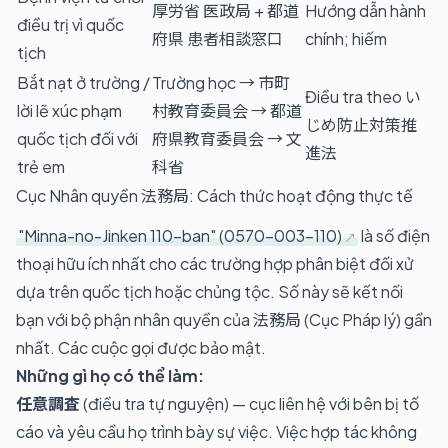
厚労省 医政局 + 都道
Hướng dẫn hành
điều trị vì quốc
府県 患者相談窓口
chính; hiếm
tịch
Bắt nạt ở trường /
Trường học → 市町
Điều tra theo い
lời lẽ xúc phạm
村教育委員会 → 都道
じめ防止対策推
quốc tịch đối với
府県教育委員会 → 文
進法
trẻ em
科省
Cục Nhân quyền 法務局: Cách thức hoạt động thực tế
"Minna-no-Jinken 110-ban" (0570-003-110)
là số điện
thoại hữu ích nhất cho các trường hợp phân biệt đối xử
dựa trên quốc tịch hoặc chủng tộc. Số này sẽ kết nối
bạn với bộ phận nhân quyền của 法務局 (Cục Pháp lý) gần
nhất. Các cuộc gọi được bảo mật.
Những gì họ có thể làm:
任意調査
(điều tra tự nguyện) — cục liên hệ với bên bị tố
cáo và yêu cầu họ trình bày sự việc. Việc hợp tác không