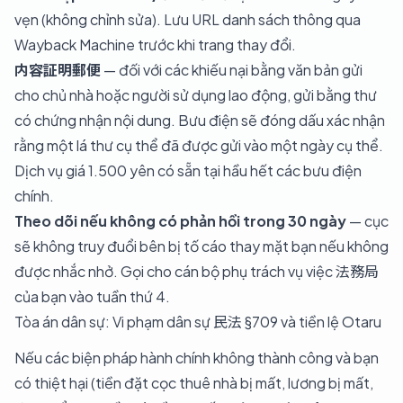
vẹn (không chỉnh sửa). Lưu URL danh sách thông qua
Wayback Machine trước khi trang thay đổi.
内容証明郵便
— đối với các khiếu nại bằng văn bản gửi
cho chủ nhà hoặc người sử dụng lao động, gửi bằng thư
có chứng nhận nội dung. Bưu điện sẽ đóng dấu xác nhận
rằng một lá thư cụ thể đã được gửi vào một ngày cụ thể.
Dịch vụ giá 1.500 yên có sẵn tại hầu hết các bưu điện
chính.
Theo dõi nếu không có phản hồi trong 30 ngày
— cục
sẽ không truy đuổi bên bị tố cáo thay mặt bạn nếu không
được nhắc nhở. Gọi cho cán bộ phụ trách vụ việc 法務局
của bạn vào tuần thứ 4.
Tòa án dân sự: Vi phạm dân sự 民法 §709 và tiền lệ Otaru
Nếu các biện pháp hành chính không thành công và bạn
có thiệt hại (tiền đặt cọc thuê nhà bị mất, lương bị mất,