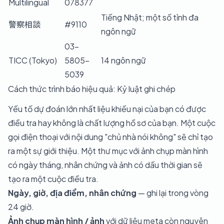
Multilingual
078377
Tiếng Nhật; một số tỉnh đa
警察相談
#9110
ngôn ngữ
03-
TICC (Tokyo)
5805-
14 ngôn ngữ
5039
Cách thức trình báo hiệu quả: Kỷ luật ghi chép
Yếu tố dự đoán lớn nhất liệu khiếu nại của bạn có được
điều tra hay không là chất lượng hồ sơ của bạn. Một cuộc
gọi điện thoại với nội dung "chủ nhà nói không" sẽ chỉ tạo
ra một sự giới thiệu. Một thư mục với ảnh chụp màn hình
có ngày tháng, nhân chứng và ảnh có dấu thời gian sẽ
tạo ra một cuộc điều tra.
Ngày, giờ, địa điểm, nhân chứng
— ghi lại trong vòng
24 giờ.
Ảnh chụp màn hình / ảnh
với dữ liệu meta còn nguyên