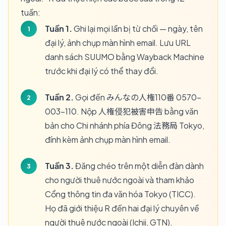
tuần:
Tuần 1.
Ghi lại mọi lần bị từ chối — ngày, tên
đại lý, ảnh chụp màn hình email. Lưu URL
danh sách SUUMO bằng Wayback Machine
trước khi đại lý có thể thay đổi.
Tuần 2.
Gọi đến みんなの人権110番 0570-
003-110. Nộp 人権侵犯被害申告 bằng văn
bản cho Chi nhánh phía Đông 法務局 Tokyo,
đính kèm ảnh chụp màn hình email.
Tuần 3.
Đăng chéo trên một diễn đàn dành
cho người thuê nước ngoài và tham khảo
Cổng thông tin đa văn hóa Tokyo (TICC).
Họ đã giới thiệu R đến hai đại lý chuyên về
người thuê nước ngoài (Ichii, GTN).