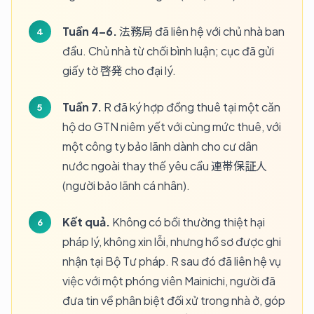
Tuần 4–6.
法務局 đã liên hệ với chủ nhà ban
đầu. Chủ nhà từ chối bình luận; cục đã gửi
giấy tờ 啓発 cho đại lý.
Tuần 7.
R đã ký hợp đồng thuê tại một căn
hộ do GTN niêm yết với cùng mức thuê, với
một công ty bảo lãnh dành cho cư dân
nước ngoài thay thế yêu cầu 連帯保証人
(người bảo lãnh cá nhân).
Kết quả.
Không có bồi thường thiệt hại
pháp lý, không xin lỗi, nhưng hồ sơ được ghi
nhận tại Bộ Tư pháp. R sau đó đã liên hệ vụ
việc với một phóng viên Mainichi, người đã
đưa tin về phân biệt đối xử trong nhà ở, góp