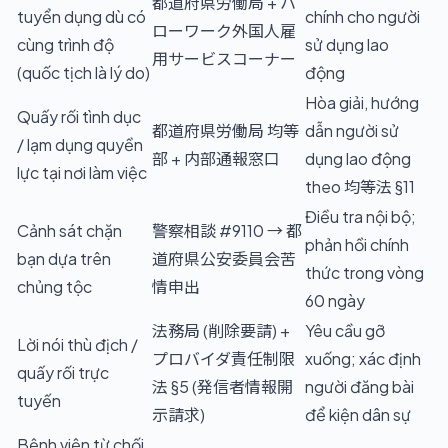
都道府県労働局 + ハ
tuyển dụng dù có
chính cho người
ローワーク外国人雇
cùng trình độ
sử dụng lao
用サービスコーナー
(quốc tịch là lý do)
động
Hòa giải, hướng
Quấy rối tình dục
都道府県労働局 均等
dẫn người sử
/ lạm dụng quyền
部 + 内部通報窓口
dụng lao động
lực tại nơi làm việc
theo 均等法 §11
Điều tra nội bộ;
Cảnh sát chặn
警察相談 #9110 → 都
phản hồi chính
bạn dựa trên
道府県公安委員会苦
thức trong vòng
chủng tộc
情申出
60 ngày
法務局 (削除要請) +
Yêu cầu gỡ
Lời nói thù địch /
プロバイダ責任制限
xuống; xác định
quấy rối trực
法 §5 (発信者情報開
người đăng bài
tuyến
示請求)
để kiện dân sự
Bệnh viện từ chối