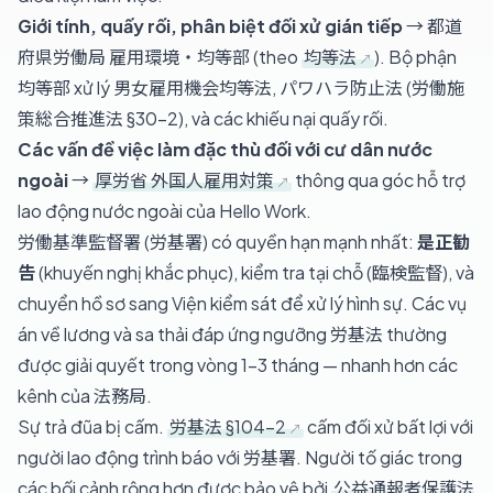
Giới tính, quấy rối, phân biệt đối xử gián tiếp
→ 都道
府県労働局 雇用環境・均等部 (theo
均等法
). Bộ phận
均等部 xử lý 男女雇用機会均等法, パワハラ防止法 (労働施
策総合推進法 §30-2), và các khiếu nại quấy rối.
Các vấn đề việc làm đặc thù đối với cư dân nước
ngoài
→
厚労省 外国人雇用対策
thông qua góc hỗ trợ
lao động nước ngoài của Hello Work.
労働基準監督署 (労基署) có quyền hạn mạnh nhất:
是正勧
告
(khuyến nghị khắc phục), kiểm tra tại chỗ (臨検監督), và
chuyển hồ sơ sang Viện kiểm sát để xử lý hình sự. Các vụ
án về lương và sa thải đáp ứng ngưỡng 労基法 thường
được giải quyết trong vòng 1–3 tháng — nhanh hơn các
kênh của 法務局.
Sự trả đũa bị cấm.
労基法 §104-2
cấm đối xử bất lợi với
người lao động trình báo với 労基署. Người tố giác trong
các bối cảnh rộng hơn được bảo vệ bởi
公益通報者保護法