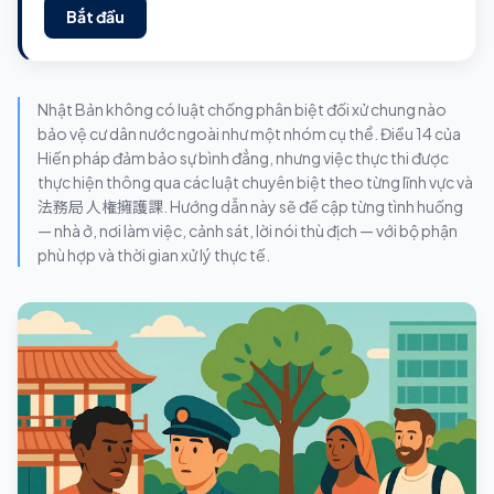
Bắt đầu
Nhật Bản không có luật chống phân biệt đối xử chung nào
bảo vệ cư dân nước ngoài như một nhóm cụ thể. Điều 14 của
Hiến pháp đảm bảo sự bình đẳng, nhưng việc thực thi được
thực hiện thông qua các luật chuyên biệt theo từng lĩnh vực và
法務局 人権擁護課. Hướng dẫn này sẽ đề cập từng tình huống
— nhà ở, nơi làm việc, cảnh sát, lời nói thù địch — với bộ phận
phù hợp và thời gian xử lý thực tế.