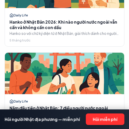
Daily Life
Hanko ở Nhật Bản 2026: Khi nào người nước ngoài vẫn
cần và không cần con dấu
Hanko so với chữ ký điện tử ở Nhật Bản, giải thích dành cho người
nước ngoài. Bạn cần những loại con dấu nào, những nơi nào chúng
5 tháng trước
đã trở thành tùy chọn sau cải cách năm 2020, chi phí theo từng
quận, và cách thẻ My Number thay thế con dấu đã đăng ký.
Daily Life
Năm đầu tiên ở Nhật Bản: 7 điều người nước ngoài
thường chậm trễ khi mới sang Nhật
Hỏi người Nhật địa phương — miễn phí
Hỏi miễn phí
Tài khoản ngân hàng, điện thoại, tòa thị chính, My Number — sai thứ
tự và bạn sẽ mất hàng tháng. Danh sách kiểm tra hành chính năm
4 tháng trước
đầu tiên dành cho cư dân nước ngoài tại Nhật Bản.