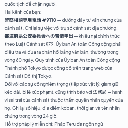
quốc tịch để chặn người.
Hai kênh của bạn:
警察相談専用電話 #9110
— đường dây tư vấn chung của
cảnh sát. Ghi lại sự việc với trụ sở cảnh sát địa phương.
都道府県公安委員会への苦情申出
— khiếu nại chính thức
theo Luật Cảnh sát §79. Ủy ban An toàn Công cộng phải
điều tra và đưa ra phản hồi bằng văn bản, thường trong
vòng 60 ngày. Quy trình của Ủy ban An toàn Công cộng
Thành phố Tokyo được công bố trên trang web của
Cảnh sát Đô thị Tokyo.
Đối với các sự cố nghiêm trọng (tiếp xúc vật lý, giam giữ
kéo dài, lời lẽ xúc phạm), cũng trình báo với 法務局 — hành
vi sai trái của cảnh sát thuộc thẩm quyền nhân quyền của
họ. Ghi lại số hiệu, địa điểm koban, thời gian và tên nhân
chứng trong vòng 24 giờ.
Hỗ trợ pháp lý miễn phí: Pháp Teru đa ngôn ngữ