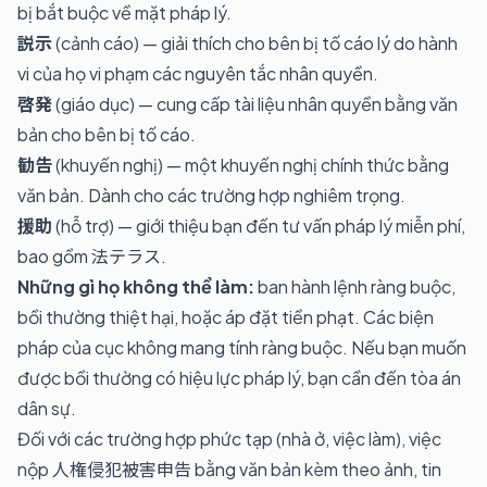
bị bắt buộc về mặt pháp lý.
説示
(cảnh cáo) — giải thích cho bên bị tố cáo lý do hành
vi của họ vi phạm các nguyên tắc nhân quyền.
啓発
(giáo dục) — cung cấp tài liệu nhân quyền bằng văn
bản cho bên bị tố cáo.
勧告
(khuyến nghị) — một khuyến nghị chính thức bằng
văn bản. Dành cho các trường hợp nghiêm trọng.
援助
(hỗ trợ) — giới thiệu bạn đến tư vấn pháp lý miễn phí,
bao gồm 法テラス.
Những gì họ không thể làm:
ban hành lệnh ràng buộc,
bồi thường thiệt hại, hoặc áp đặt tiền phạt. Các biện
pháp của cục không mang tính ràng buộc. Nếu bạn muốn
được bồi thường có hiệu lực pháp lý, bạn cần đến tòa án
dân sự.
Đối với các trường hợp phức tạp (nhà ở, việc làm), việc
nộp 人権侵犯被害申告 bằng văn bản kèm theo ảnh, tin