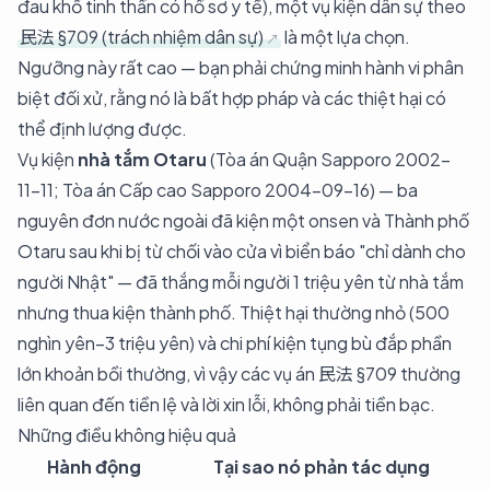
đau khổ tinh thần có hồ sơ y tế), một vụ kiện dân sự theo
民法 §709 (trách nhiệm dân sự)
là một lựa chọn.
Ngưỡng này rất cao — bạn phải chứng minh hành vi phân
biệt đối xử, rằng nó là bất hợp pháp và các thiệt hại có
thể định lượng được.
Vụ kiện
nhà tắm Otaru
(Tòa án Quận Sapporo 2002-
11-11; Tòa án Cấp cao Sapporo 2004-09-16) — ba
nguyên đơn nước ngoài đã kiện một onsen và Thành phố
Otaru sau khi bị từ chối vào cửa vì biển báo "chỉ dành cho
người Nhật" — đã thắng mỗi người 1 triệu yên từ nhà tắm
nhưng thua kiện thành phố. Thiệt hại thường nhỏ (500
nghìn yên–3 triệu yên) và chi phí kiện tụng bù đắp phần
lớn khoản bồi thường, vì vậy các vụ án 民法 §709 thường
liên quan đến tiền lệ và lời xin lỗi, không phải tiền bạc.
Những điều không hiệu quả
Hành động
Tại sao nó phản tác dụng