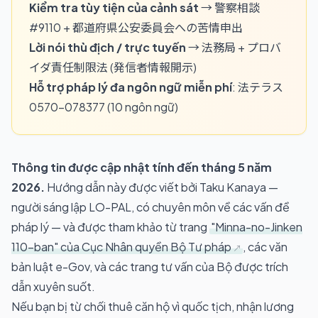
Kiểm tra tùy tiện của cảnh sát
→ 警察相談
#9110 + 都道府県公安委員会への苦情申出
Lời nói thù địch / trực tuyến
→ 法務局 + プロバ
イダ責任制限法 (発信者情報開示)
Hỗ trợ pháp lý đa ngôn ngữ miễn phí
: 法テラス
0570-078377 (10 ngôn ngữ)
Thông tin được cập nhật tính đến tháng 5 năm
2026.
Hướng dẫn này được viết bởi Taku Kanaya —
người sáng lập LO-PAL, có chuyên môn về các vấn đề
pháp lý — và được tham khảo từ trang
"Minna-no-Jinken
110-ban" của Cục Nhân quyền Bộ Tư pháp
, các văn
bản luật e-Gov, và các trang tư vấn của Bộ được trích
dẫn xuyên suốt.
Nếu bạn bị từ chối thuê căn hộ vì quốc tịch, nhận lương