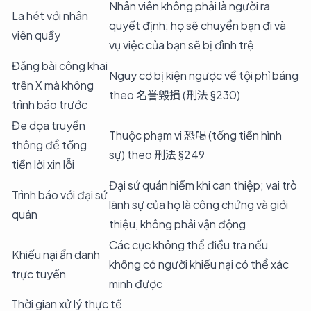
Nhân viên không phải là người ra
La hét với nhân
quyết định; họ sẽ chuyển bạn đi và
viên quầy
vụ việc của bạn sẽ bị đình trệ
Đăng bài công khai
Nguy cơ bị kiện ngược về tội phỉ báng
trên X mà không
theo 名誉毀損 (刑法 §230)
trình báo trước
Đe dọa truyền
Thuộc phạm vi 恐喝 (tống tiền hình
thông để tống
sự) theo 刑法 §249
tiền lời xin lỗi
Đại sứ quán hiếm khi can thiệp; vai trò
Trình báo với đại sứ
lãnh sự của họ là công chứng và giới
quán
thiệu, không phải vận động
Các cục không thể điều tra nếu
Khiếu nại ẩn danh
không có người khiếu nại có thể xác
trực tuyến
minh được
Thời gian xử lý thực tế