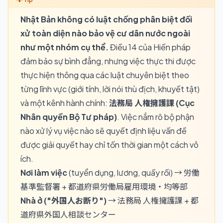
Nhật Bản không có luật chống phân biệt đối
xử toàn diện nào bảo vệ cư dân nước ngoài
như một nhóm cụ thể.
Điều 14 của Hiến pháp
đảm bảo sự bình đẳng, nhưng việc thực thi được
thực hiện thông qua các luật chuyên biệt theo
từng lĩnh vực (giới tính, lời nói thù địch, khuyết tật)
và một kênh hành chính:
法務局 人権擁護課 (Cục
Nhân quyền Bộ Tư pháp)
. Việc nắm rõ bộ phận
nào xử lý vụ việc nào sẽ quyết định liệu vấn đề
được giải quyết hay chỉ tốn thời gian một cách vô
ích.
Nơi làm việc
(tuyển dụng, lương, quấy rối) → 労働
基準監督署 + 都道府県労働局雇用環境・均等部
Nhà ở ("外国人お断り")
→ 法務局 人権擁護課 + 都
道府県外国人相談センター