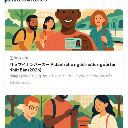
Daily Life
Thẻ マイナンバーカード dành cho người nước ngoài tại
Nhật Bản (2026)
Đăng ký và sử dụng thẻ マイナンバーカード với tư cách là cư dân
nước ngoài tại Nhật Bản (2026). Các mốc thời hạn quan trọng, 4
5 tháng trước
loại mật khẩu, phí cấp lại thẻ ¥1.000, tích hợp iPhone, và thông tin
về thẻ 特定在留カード sẽ có hiệu lực vào tháng 6 năm 2026.