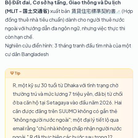
Bộ Đất đai, Cơ sở hạ tầng, Giao thông và Du lịch
(MLIT - 国土交通省)
xuất bản
賃貸住宅標準契約書
(Hợp
đồng thuê nhà tiêu chuẩn) dành cho người thuê nước
ngoài với hướng dẫn đa ngôn ngữ, nhưng việc thực thi
còn hạn chế.
Nghiên cứu điển hình: 3 tháng tranh đấu tìm nhà của một
cư dân Bangladesh
R, một kỹ sư 30 tuổi từ Dhaka với tình trạng chờ
thường trú và mức lương 7 triệu yên, đã bị từ chối
ở ba căn hộ tại Setagaya vào đầu năm 2026. Hai
căn được đăng trên SUUMO không có gắn thẻ
"không người nước ngoài"; một đại lý tiết lộ qua
email rằng "chủ nhà không chấp nhận người nước
ngoài." R đã thực hiện các bước sau trong 12