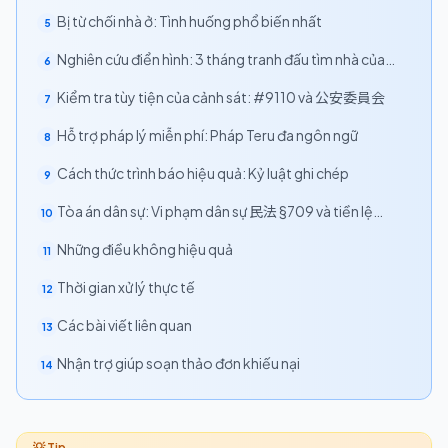
phân biệt đối xử chung
Bị từ chối nhà ở: Tình huống phổ biến nhất
5
Nghiên cứu điển hình: 3 tháng tranh đấu tìm nhà của
6
một cư dân Bangladesh
Kiểm tra tùy tiện của cảnh sát: #9110 và 公安委員会
7
Hỗ trợ pháp lý miễn phí: Pháp Teru đa ngôn ngữ
8
Cách thức trình báo hiệu quả: Kỷ luật ghi chép
9
Tòa án dân sự: Vi phạm dân sự 民法 §709 và tiền lệ
10
Otaru
Những điều không hiệu quả
11
Thời gian xử lý thực tế
12
Các bài viết liên quan
13
Nhận trợ giúp soạn thảo đơn khiếu nại
14