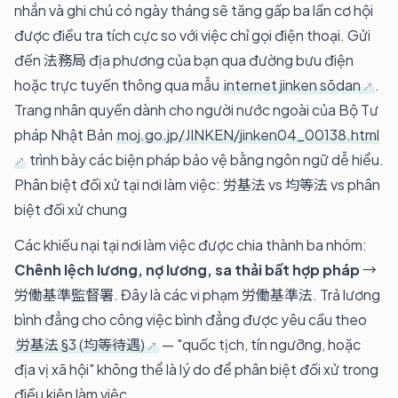
nhắn và ghi chú có ngày tháng sẽ tăng gấp ba lần cơ hội
được điều tra tích cực so với việc chỉ gọi điện thoại. Gửi
đến 法務局 địa phương của bạn qua đường bưu điện
hoặc trực tuyến thông qua mẫu
internet jinken sōdan
.
Trang nhân quyền dành cho người nước ngoài của Bộ Tư
pháp Nhật Bản
moj.go.jp/JINKEN/jinken04_00138.html
trình bày các biện pháp bảo vệ bằng ngôn ngữ dễ hiểu.
Phân biệt đối xử tại nơi làm việc: 労基法 vs 均等法 vs phân
biệt đối xử chung
Các khiếu nại tại nơi làm việc được chia thành ba nhóm:
Chênh lệch lương, nợ lương, sa thải bất hợp pháp
→
労働基準監督署. Đây là các vi phạm 労働基準法. Trả lương
bình đẳng cho công việc bình đẳng được yêu cầu theo
労基法 §3 (均等待遇)
— "quốc tịch, tín ngưỡng, hoặc
địa vị xã hội" không thể là lý do để phân biệt đối xử trong
điều kiện làm việc.