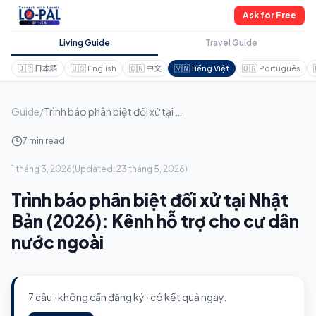
Ask for Free
Living Guide
Travel Guide
🇯🇵
日本語
🇺🇸
English
🇨🇳
中文
🇻🇳
Tiếng Việt
🇧🇷
Português
Guide
/
Trình báo phân biệt đối xử tại Nhật Bản (2026): Kênh hỗ trợ cho cư dân nước ngoài
7 min read
1 tháng 3, 2026
(
Updated:
23 tháng 5, 2026
)
Trình báo phân biệt đối xử tại Nhật
Bản (2026): Kênh hỗ trợ cho cư dân
nước ngoài
7 câu · không cần đăng ký · có kết quả ngay.