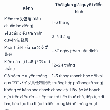
Thời gian giải quyết điển
Kênh
hình
Kiểm tra 労基署 (tiêu
1–3 tháng
chuẩn lao động)
Yêu cầu điều tra nhân
3–6 tháng
quyền 法務局
Phản hồi khiếu nại 公安委
~60 ngày (theo luật định)
員会
Kiện dân sự 民法 §709 (sơ
12–24 tháng
thẩm)
Gỡ bỏ trực tuyến thông
1–3 tháng (nhanh hơn đối với
qua プロバイダ責任制限法
trường hợp phỉ báng rõ ràng)
Không có kênh nào nhanh chóng cả. Hãy lập kế hoạch
dựa trên điều đó — tiếp tục trả tiền thuê nhà, tiếp tục đi
làm, tiếp tục thu thập tài liệu trong khi hệ thống hoạt