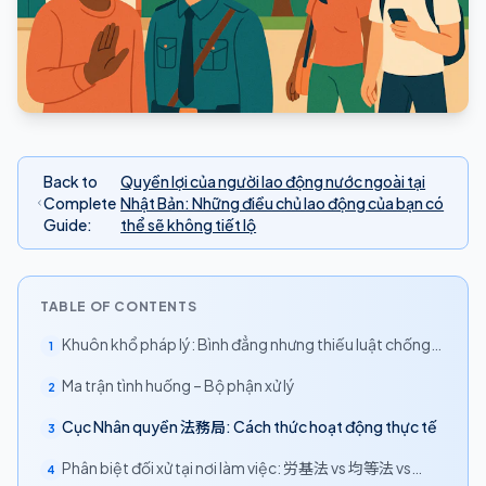
Back to
Quyền lợi của người lao động nước ngoài tại
Complete
Nhật Bản: Những điều chủ lao động của bạn có
Guide
:
thể sẽ không tiết lộ
TABLE OF CONTENTS
Khuôn khổ pháp lý: Bình đẳng nhưng thiếu luật chống
1
phân biệt đối xử chung
Ma trận tình huống – Bộ phận xử lý
2
Cục Nhân quyền 法務局: Cách thức hoạt động thực tế
3
Phân biệt đối xử tại nơi làm việc: 労基法 vs 均等法 vs
4