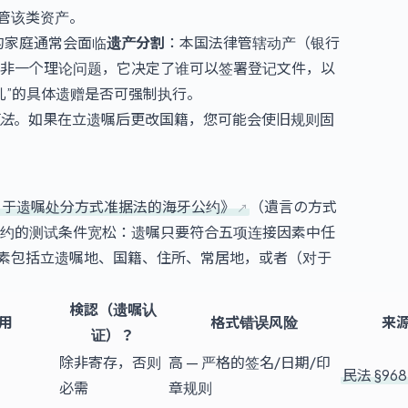
管该类资产。
的家庭通常会面临
遗产分割
：本国法律管辖动产（银行
非一个理论问题，它决定了谁可以签署登记文件，以
儿”的具体遗赠是否可强制执行。
法
。如果在立遗嘱后更改国籍，您可能会使旧规则固
关于遗嘱处分方式准据法的海牙公约》
（遺言の方式
约的测试条件宽松：遗嘱只要符合五项连接因素中任
素包括立遗嘱地、国籍、住所、常居地，或者（对于
検認（遗嘱认
用
格式错误风险
来
证）？
除非寄存，否则
高 — 严格的签名/日期/印
民法 §968
必需
章规则