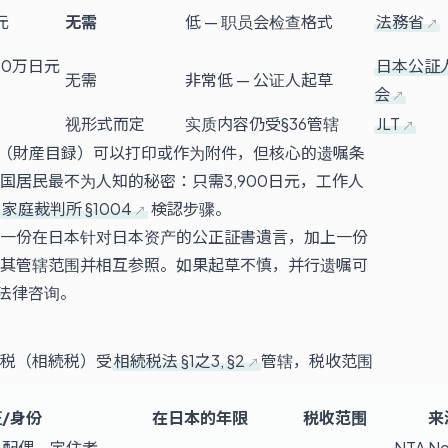
元
无需
低 — 职员会检查格式
法務省
20万日元
日本公証
无需
非常低 — 公证人起草
会
视形式而定
实质内容仍受§36管辖
JLT
（財産目録）可以打印或作为附件，但核心的遗嘱条
国居民最不为人知的秘密：只需3,900日元，工作人
家庭裁判所 §1004
検認步骤。
一份在日本针对日本资产的公正証書遺言，加上一份
其管辖范围并相互参照。如果起草不慎，并行遗嘱可
法律咨询。
税（相続税）受
相続税法 §1之3, §2
管辖，税收范围
/身份
在日本的年限
税收范围
来
人配偶、定住者
NTA No