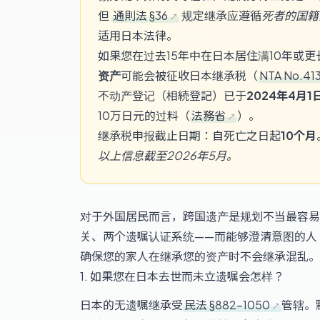
但
通則法 §36
规定继承应遵循
死者的国籍
适用日本法律。
如果您在过去15年中在日本居住满10年或
资产
可能会被征收日本继承税（
NTA No.41
不动产登记（相続登記）已于
2024年4月1
10万日元的过料（
法務省
）。
继承税申报截止日期：自死亡之日起
10个月
以上信息截至2026年5月。
对于外国居民而言，跨国遗产是规划不当最容易
关、两个遗嘱认证系统——而能够澄清意图的人
确保您的家人在继承您的资产时不会继承混乱。
1. 如果您在日本去世而未立遗嘱会怎样？
日本的无遗嘱继承受
民法 §882–1050
管辖。