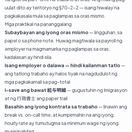
uulat dito ay teritoryo ng §70-2-2 — isang hiwalay na
pagkakasala mula sa paglampas sa oras mismo.
Mga praktikal na pananggalang
Subaybayan ang iyong oras mismo
— lingguhan, sa
papel o sa phone note. Huwag magtiwala sa payroll ng
employer na magmamarka ng paglampas sa oras;
kadalasan ay hindi sila.
Isang employer o dalawa — hindi kailanman tatlo
—
ang tatlong trabaho ay halos tiyak na nagdudulot ng
mga pagkakamali sa pag-total
I-save ang bawat 給与明細
— gugustuhin ng Imigrasyon
at ng 行政書士 ang paper trail
Basahin ang iyong kontrata sa trabaho
— linawin ang
break vs. on-call time, at kumpirmahin na ang iyong
hourly rate ay tumutugma sa minimum wage ng iyong
munisipalidad