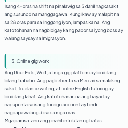
Isang 4-oras na shift na pinalawig sa 5 dahil nagkasakit
ang susunod na manggagawa. Kung ikaw ay malapit na
sa 28 oras para sa linggong iyon, lampas ka na. Ang
katotohanan na nagbibigay ka ng pabor sa iyong boss ay
walang saysay sa Imigrasyon.
5. Online gig work
Ang Uber Eats, Wolt, at mga gig platform ay binibilang
bilang trabaho. Ang pagbebenta sa Mercari sa malaking
sukat, freelance writing, at online English tutoring ay
binibilang lahat. Ang katotohanan na ang bayad ay
napupunta sa isang foreign account ay hindi
nagpapawalang-bisa sa mga oras.
Mga parusa: ano ang pinahihintulutan ng batas