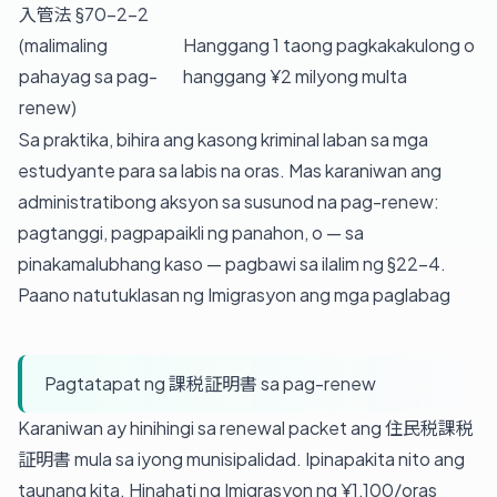
入管法 §70-2-2
(malimaling
Hanggang 1 taong pagkakakulong o
pahayag sa pag-
hanggang ¥2 milyong multa
renew)
Sa praktika, bihira ang kasong kriminal laban sa mga
estudyante para sa labis na oras. Mas karaniwan ang
administratibong aksyon sa susunod na pag-renew:
pagtanggi, pagpapaikli ng panahon, o — sa
pinakamalubhang kaso — pagbawi sa ilalim ng §22-4.
Paano natutuklasan ng Imigrasyon ang mga paglabag
Pagtatapat ng 課税証明書 sa pag-renew
Karaniwan ay hinihingi sa renewal packet ang 住民税課税
証明書 mula sa iyong munisipalidad. Ipinapakita nito ang
taunang kita. Hinahati ng Imigrasyon ng ¥1,100/oras