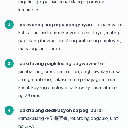
mga linggo, partikular na bilang ng oras na
lumampas
Ipaliwanag ang mga pangyayari
— pinansyal na
kahirapan, miskomunikasyon sa employer, maling
pagbilang (huwag direktang sisihin ang employer;
mahalaga ang tono)
Ipakita ang pagkilos ng pagwawasto
—
pinababang oras simula noon, paghihiwalay sa isa
sa mga trabaho, nakasulat na pahayag mula sa
kasalukuyang employer na ikaw ay nasa ilalim na
ng 28 oras
Ipakita ang dedikasyon sa pag-aaral
—
kamakailang 在学証明書, rekord ng pagdalo, ulat
ng GPA