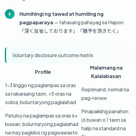
Humihingi ng tawad at humiling ng
pagpaparaya
— tahasang pahayag sa Hapon:
「深く反省しております」「猶予を頂きたく」
Voluntary disclosure outcome matrix
Malamang na
Profile
Kalalabasan
1–3 linggo ng paglampas sa oras
Reprimand, normal na
sa nakaraang taon, <5 oras na
pag-renew
sobra, boluntaryong paglalahad
Pinapaikling panahon
Patuloy na paglampas sa oras 6+
(6 buwan o 1 taon sa
buwan, boluntaryong paglalahad
halip na standard na
na may pagkilos ng pagwawasto