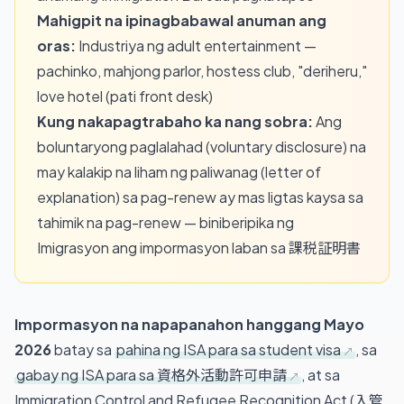
Mahigpit na ipinagbabawal anuman ang
oras:
Industriya ng adult entertainment —
pachinko, mahjong parlor, hostess club, "deriheru,"
love hotel (pati front desk)
Kung nakapagtrabaho ka nang sobra:
Ang
boluntaryong paglalahad (voluntary disclosure) na
may kalakip na liham ng paliwanag (letter of
explanation) sa pag-renew ay mas ligtas kaysa sa
tahimik na pag-renew — biniberipika ng
Imigrasyon ang impormasyon laban sa 課税証明書
Impormasyon na napapanahon hanggang Mayo
2026
batay sa
pahina ng ISA para sa student visa
, sa
gabay ng ISA para sa 資格外活動許可申請
, at sa
Immigration Control and Refugee Recognition Act (入管