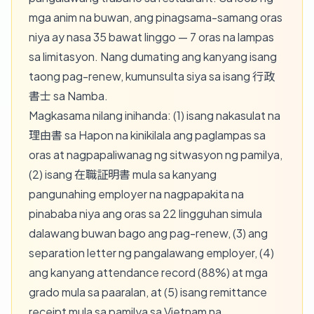
mga anim na buwan, ang pinagsama-samang oras
niya ay nasa 35 bawat linggo — 7 oras na lampas
sa limitasyon. Nang dumating ang kanyang isang
taong pag-renew, kumunsulta siya sa isang 行政
書士 sa Namba.
Magkasama nilang inihanda: (1) isang nakasulat na
理由書 sa Hapon na kinikilala ang paglampas sa
oras at nagpapaliwanag ng sitwasyon ng pamilya,
(2) isang 在職証明書 mula sa kanyang
pangunahing employer na nagpapakita na
pinababa niya ang oras sa 22 lingguhan simula
dalawang buwan bago ang pag-renew, (3) ang
separation letter ng pangalawang employer, (4)
ang kanyang attendance record (88%) at mga
grado mula sa paaralan, at (5) isang remittance
receipt mula sa pamilya sa Vietnam na