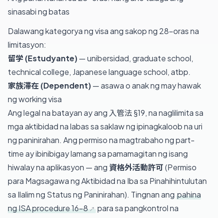
sinasabi ng batas
Dalawang kategorya ng visa ang sakop ng 28-oras na
limitasyon:
留学 (Estudyante)
— unibersidad, graduate school,
technical college, Japanese language school, atbp.
家族滞在 (Dependent)
— asawa o anak ng may hawak
ng working visa
Ang legal na batayan ay ang 入管法 §19, na naglilimita sa
mga aktibidad na labas sa saklaw ng ipinagkaloob na uri
ng paninirahan. Ang permiso na magtrabaho ng part-
time ay ibinibigay lamang sa pamamagitan ng isang
hiwalay na aplikasyon — ang
資格外活動許可
(Permiso
para Magsagawa ng Aktibidad na Iba sa Pinahihintulutan
sa Ilalim ng Status ng Paninirahan). Tingnan ang
pahina
ng ISA procedure 16-8
para sa pangkontrol na