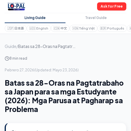
Ask for Free
Living Guide
Travel Guide
🇯🇵
日本語
🇺🇸
English
🇨🇳
中文
🇻🇳
Tiếng Việt
🇧🇷
Português
Guide
/
Batas sa 28-Oras na Pagtatrabaho sa Japan para sa mga Estudyante (2026): Mga Parusa at Pagharap sa Problema
8 min read
Pebrero 27, 2026
(
Updated:
Mayo 23, 2026
)
Batas sa 28-Oras na Pagtatrabaho
sa Japan para sa mga Estudyante
(2026): Mga Parusa at Pagharap sa
Problema