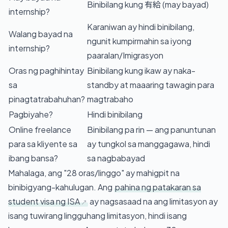
Binibilang kung 有給 (may bayad)
internship?
Karaniwan ay hindi binibilang,
Walang bayad na
ngunit kumpirmahin sa iyong
internship?
paaralan/Imigrasyon
Oras ng paghihintay
Binibilang kung ikaw ay naka-
sa
standby at maaaring tawagin para
pinagtatrabahuhan?
magtrabaho
Pagbiyahe?
Hindi binibilang
Online freelance
Binibilang pa rin — ang panuntunan
para sa kliyente sa
ay tungkol sa manggagawa, hindi
ibang bansa?
sa nagbabayad
Mahalaga, ang "28 oras/linggo" ay mahigpit na
binibigyang-kahulugan. Ang
pahina ng patakaran sa
student visa ng ISA
ay nagsasaad na ang limitasyon ay
isang tuwirang lingguhang limitasyon, hindi isang