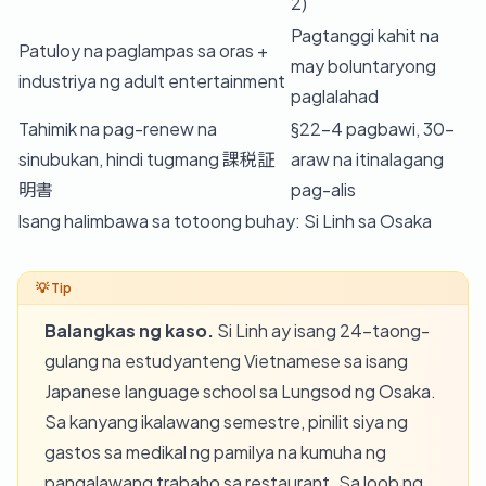
2)
Pagtanggi kahit na
Patuloy na paglampas sa oras +
may boluntaryong
industriya ng adult entertainment
paglalahad
Tahimik na pag-renew na
§22-4 pagbawi, 30-
sinubukan, hindi tugmang 課税証
araw na itinalagang
明書
pag-alis
Isang halimbawa sa totoong buhay: Si Linh sa Osaka
Balangkas ng kaso.
Si Linh ay isang 24-taong-
gulang na estudyanteng Vietnamese sa isang
Japanese language school sa Lungsod ng Osaka.
Sa kanyang ikalawang semestre, pinilit siya ng
gastos sa medikal ng pamilya na kumuha ng
pangalawang trabaho sa restaurant. Sa loob ng