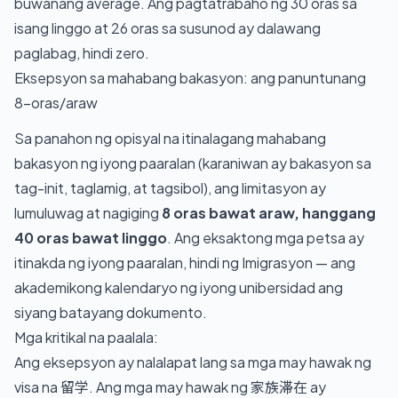
buwanang average. Ang pagtatrabaho ng 30 oras sa
isang linggo at 26 oras sa susunod ay dalawang
paglabag, hindi zero.
Eksepsyon sa mahabang bakasyon: ang panuntunang
8-oras/araw
Sa panahon ng opisyal na itinalagang mahabang
bakasyon ng iyong paaralan (karaniwan ay bakasyon sa
tag-init, taglamig, at tagsibol), ang limitasyon ay
lumuluwag at nagiging
8 oras bawat araw, hanggang
40 oras bawat linggo
. Ang eksaktong mga petsa ay
itinakda ng iyong paaralan, hindi ng Imigrasyon — ang
akademikong kalendaryo ng iyong unibersidad ang
siyang batayang dokumento.
Mga kritikal na paalala:
Ang eksepsyon ay nalalapat lang sa mga may hawak ng
visa na 留学. Ang mga may hawak ng 家族滞在 ay