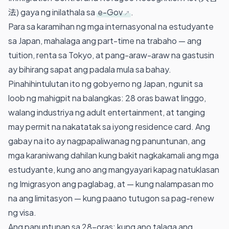
法) gaya ng inilathala sa
e-Gov
.
Para sa karamihan ng mga internasyonal na estudyante
sa Japan, mahalaga ang part-time na trabaho — ang
tuition, renta sa Tokyo, at pang-araw-araw na gastusin
ay bihirang sapat ang padala mula sa bahay.
Pinahihintulutan ito ng gobyerno ng Japan, ngunit sa
loob ng mahigpit na balangkas: 28 oras bawat linggo,
walang industriya ng adult entertainment, at tanging
may permit na nakatatak sa iyong residence card. Ang
gabay na ito ay nagpapaliwanag ng panuntunan, ang
mga karaniwang dahilan kung bakit nagkakamali ang mga
estudyante, kung ano ang mangyayari kapag natuklasan
ng Imigrasyon ang paglabag, at — kung nalampasan mo
na ang limitasyon — kung paano tutugon sa pag-renew
ng visa.
Ang panuntunan sa 28-oras: kung ano talaga ang