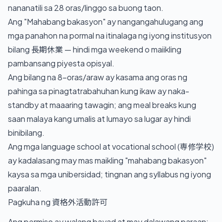
nananatili sa 28 oras/linggo sa buong taon.
Ang "Mahabang bakasyon" ay nangangahulugang ang
mga panahon na pormal na itinalaga ng iyong institusyon
bilang 長期休業 — hindi mga weekend o maiikling
pambansang piyesta opisyal.
Ang bilang na 8-oras/araw ay kasama ang oras ng
pahinga sa pinagtatrabahuhan kung ikaw ay naka-
standby at maaaring tawagin; ang meal breaks kung
saan malaya kang umalis at lumayo sa lugar ay hindi
binibilang.
Ang mga language school at vocational school (専修学校)
ay kadalasang may mas maikling "mahabang bakasyon"
kaysa sa mga unibersidad; tingnan ang syllabus ng iyong
paaralan.
Pagkuha ng 資格外活動許可
Ang permiso ay walang bayad at may dalawang paraan: