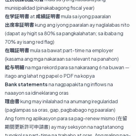
munisipalidad (pinakabagong fiscal year)
在学証明書
at
成績証明書
mula sa iyong paaralan
出席率証明書
kung ang iyong paaralan ay naglalabas nito
(dapat ay higit sa 80% sa pangkalahatan; sa ibaba ng
70% ay isang red flag)
在職証明書
mula sa bawat part-time na employer
(kasama ang mga nakaraan sa relevant na panahon)
給与明細
na mga rekord para sa nakaraang 6 na buwan —
itago ang lahat ng papel o PDF na kopya
Bank statements
na nagpapakita ng inflows na
naaayon sa idineklarang oras
理由書
kung may inilalahad na anumang iregularidad
(paglampas sa oras, gap, pagbabago ng paaralan)
Ang form ng aplikasyon para sa pag-renew mismo (在留
期間更新許可申請書) ay may seksyon na nagtatanong
tungkol sa part-time na trabaho at oras. Ang maling pag-