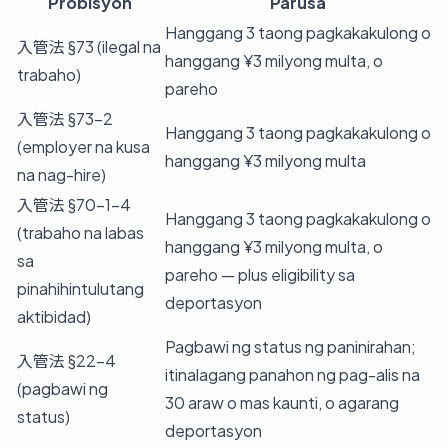
Probisyon
Parusa
Hanggang 3 taong pagkakakulong o
入管法 §73 (ilegal na
hanggang ¥3 milyong multa, o
trabaho)
pareho
入管法 §73-2
Hanggang 3 taong pagkakakulong o
(employer na kusa
hanggang ¥3 milyong multa
na nag-hire)
入管法 §70-1-4
Hanggang 3 taong pagkakakulong o
(trabaho na labas
hanggang ¥3 milyong multa, o
sa
pareho — plus eligibility sa
pinahihintulutang
deportasyon
aktibidad)
Pagbawi ng status ng paninirahan;
入管法 §22-4
itinalagang panahon ng pag-alis na
(pagbawi ng
30 araw o mas kaunti, o agarang
status)
deportasyon