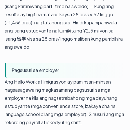
(isang karaniwang part-time na sweldo) — kung ang
resulta ay higit na mataas kaysa 28 oras × 52 linggo
(~1,456 oras), nagtatanong sila. Hindi kapanipaniwala
ang isang estudyante na kumikita ng ¥2.5 milyon sa
isang 留学 visa sa 28 oras/linggo maliban kung pambihira
ang sweldo.
Pagsusuri sa employer
Ang Hello Work at Imigrasyon ay paminsan-minsan
nagsasagawa ng magkasamang pagsusuri sa mga
employer na kilalang nagtatrabaho ng mga dayuhang
estudyante (mga convenience store, izakaya chains,
language school bilang mga employer). Sinusuri ang mga
rekord ng payroll at iskedyul ng shift.