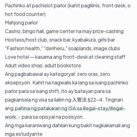
Pachinko at pachislot parlor (kahit paglilinis, front desk, o
hot food counter)
Mahjong parlor
Casino, bingo hall, game center na may prize-cashing
Hostess/host club, snack bar, kyabakura, girls bar
"Fashion health," "deriheru," soaplands, image clubs
Love hotel — kasama ang front-desk at cleaning staff
Adult video shop, adult bookstore
Ang pagbabawal ay kategoryal: zero oras, zero
eksepsyon. Kahit na nagwalis ka lang sa isang pachinko
parlor para sa isang shift, ito ay batayan para sa
pagkansela ng visa sa ilalim ng 入管法 §22-4. Tingnan
ang
pahina ng patakaran ng ISA sa illegal-stay/illegal-
work
para sa opisyal na posisyon.
Ang mga karaniwang dahilan kung bakit nagkakamali ang
mga estudyante