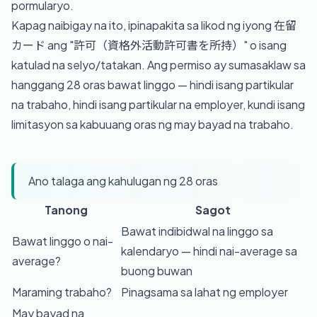
pormularyo.
Kapag naibigay na ito, ipinapakita sa likod ng iyong 在留
カード ang "許可（資格外活動許可書を所持）" o isang
katulad na selyo/tatakan. Ang permiso ay sumasaklaw sa
hanggang 28 oras bawat linggo — hindi isang partikular
na trabaho, hindi isang partikular na employer, kundi isang
limitasyon sa kabuuang oras ng may bayad na trabaho.
Ano talaga ang kahulugan ng 28 oras
Tanong
Sagot
Bawat indibidwal na linggo sa
Bawat linggo o nai-
kalendaryo — hindi nai-average sa
average?
buong buwan
Maraming trabaho?
Pinagsama sa lahat ng employer
May bayad na