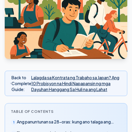
Back to
Lalagda sa Kontrata ng Trabaho sa Japan? Ang
Complete
10 Probisyon na Hindi Napapansin ng mga
Guide
:
Dayuhan Hanggang Sa Huli na ang Lahat
TABLE OF CONTENTS
Ang panuntunan sa 28-oras: kung ano talaga ang
1
sinasabi ng batas