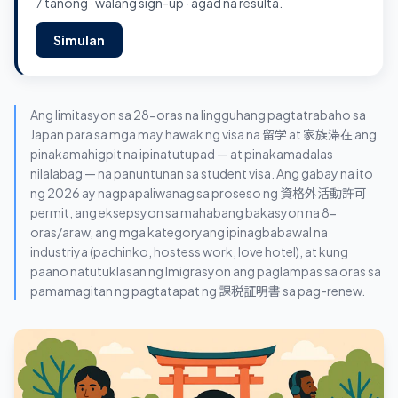
7 tanong · walang sign-up · agad na resulta.
Simulan
Ang limitasyon sa 28-oras na lingguhang pagtatrabaho sa
Japan para sa mga may hawak ng visa na 留学 at 家族滞在 ang
pinakamahigpit na ipinatutupad — at pinakamadalas
nilalabag — na panuntunan sa student visa. Ang gabay na ito
ng 2026 ay nagpapaliwanag sa proseso ng 資格外活動許可
permit, ang eksepsyon sa mahabang bakasyon na 8-
oras/araw, ang mga kategoryang ipinagbabawal na
industriya (pachinko, hostess work, love hotel), at kung
paano natutuklasan ng Imigrasyon ang paglampas sa oras sa
pamamagitan ng pagtatapat ng 課税証明書 sa pag-renew.