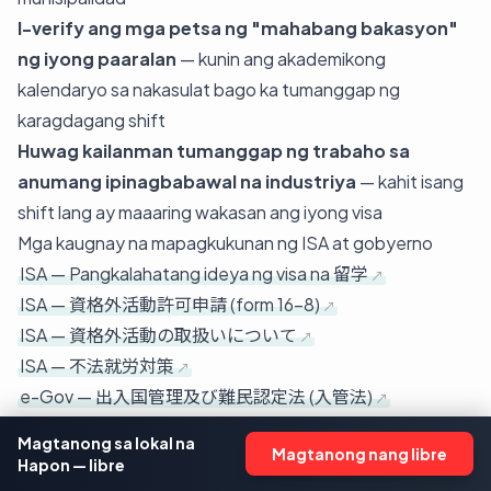
I-verify ang mga petsa ng "mahabang bakasyon"
ng iyong paaralan
— kunin ang akademikong
kalendaryo sa nakasulat bago ka tumanggap ng
karagdagang shift
Huwag kailanman tumanggap ng trabaho sa
anumang ipinagbabawal na industriya
— kahit isang
shift lang ay maaaring wakasan ang iyong visa
Mga kaugnay na mapagkukunan ng ISA at gobyerno
ISA — Pangkalahatang ideya ng visa na 留学
ISA — 資格外活動許可申請 (form 16-8)
ISA — 資格外活動の取扱いについて
ISA — 不法就労対策
e-Gov — 出入国管理及び難民認定法 (入管法)
厚生労働省 — 外国人雇用対策
Magtanong sa lokal na
Magtanong nang libre
JASSO — Pag-aaral sa Japan
Hapon — libre
Mga kaugnay na artikulo ng LO-PAL