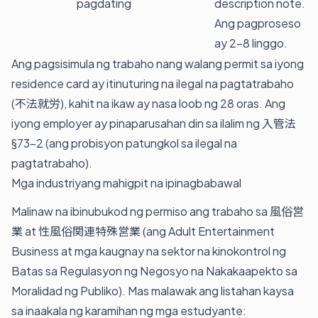
pagdating
description note.
Ang pagproseso
ay 2–8 linggo.
Ang pagsisimula ng trabaho nang walang permit sa iyong
residence card ay itinuturing na ilegal na pagtatrabaho
(不法就労), kahit na ikaw ay nasa loob ng 28 oras. Ang
iyong employer ay pinaparusahan din sa ilalim ng 入管法
§73-2 (ang probisyon patungkol sa ilegal na
pagtatrabaho).
Mga industriyang mahigpit na ipinagbabawal
Malinaw na ibinubukod ng permiso ang trabaho sa 風俗営
業 at 性風俗関連特殊営業 (ang Adult Entertainment
Business at mga kaugnay na sektor na kinokontrol ng
Batas sa Regulasyon ng Negosyo na Nakakaapekto sa
Moralidad ng Publiko). Mas malawak ang listahan kaysa
sa inaakala ng karamihan ng mga estudyante: