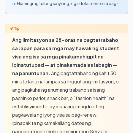
Humingi ng tulong sa iyong mga dokumento sa pag-
14
renew
Ang limitasyon sa 28-oras na pagtatrabaho
sa Japan para sa mga may hawak ng student
visa ang isa sa mga pinakamahigpit na
ipinatutupad — at pinakamadalas labagin —
na panuntunan.
Ang pagtatrabaho ng kahit 30
minuto lang na lampas sa lingguhang limitasyon, o
ang pagkuha ng anumang trabaho sa isang
pachinko parlor, snack bar, o "fashion health" na
establisyimento, ay maaaring magdulot ng
pagkawala ng iyong visa sa pag-renew.
Ipinapakita ng kamakailang datos ng
pagpapatupad mula sa Immigration Services