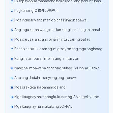
Eksepsyon sa mahabang bakasyon: ang panuntunang
2
8-oras/araw
Pagkuha ng 資格外活動許可
3
Mga industriyang mahigpit na ipinagbabawal
4
Ang mga karaniwang dahilan kung bakit nagkakamali
5
ang mga estudyante
Mga parusa: ano ang pinahihintulutan ng batas
6
Paano natutuklasan ng Imigrasyon ang mga paglabag
7
Kung nalampasan mo na ang limitasyon
8
Isang halimbawa sa totoong buhay: Si Linh sa Osaka
9
Ano ang dadalhin sa iyong pag-renew
10
Mga praktikal na pananggalang
11
Mga kaugnay na mapagkukunan ng ISA at gobyerno
12
Mga kaugnay na artikulo ng LO-PAL
13