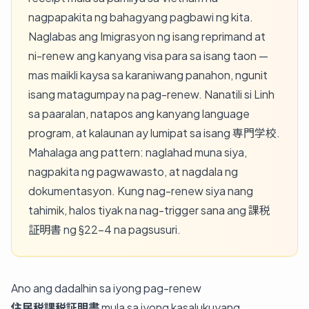
nagpapakita ng bahagyang pagbawi ng kita.
Naglabas ang Imigrasyon ng isang reprimand at
ni-renew ang kanyang visa para sa isang taon —
mas maikli kaysa sa karaniwang panahon, ngunit
isang matagumpay na pag-renew. Nanatili si Linh
sa paaralan, natapos ang kanyang language
program, at kalaunan ay lumipat sa isang 専門学校.
Mahalaga ang pattern: naglahad muna siya,
nagpakita ng pagwawasto, at nagdala ng
dokumentasyon. Kung nag-renew siya nang
tahimik, halos tiyak na nag-trigger sana ang 課税
証明書 ng §22-4 na pagsusuri.
Ano ang dadalhin sa iyong pag-renew
住民税課税証明書
mula sa iyong kasalukuyang