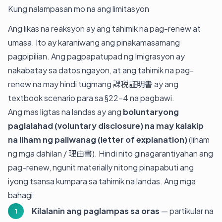
Kung nalampasan mo na ang limitasyon
Ang likas na reaksyon ay ang tahimik na pag-renew at
umasa. Ito ay karaniwang ang pinakamasamang
pagpipilian. Ang pagpapatupad ng Imigrasyon ay
nakabatay sa datos ngayon, at ang tahimik na pag-
renew na may hindi tugmang 課税証明書 ay ang
textbook scenario para sa §22-4 na pagbawi.
Ang mas ligtas na landas ay ang
boluntaryong
paglalahad (voluntary disclosure) na may kalakip
na liham ng paliwanag (letter of explanation)
(liham
ng mga dahilan / 理由書). Hindi nito ginagarantiyahan ang
pag-renew, ngunit materially nitong pinapabuti ang
iyong tsansa kumpara sa tahimik na landas. Ang mga
bahagi:
Kilalanin ang paglampas sa oras
— partikular na