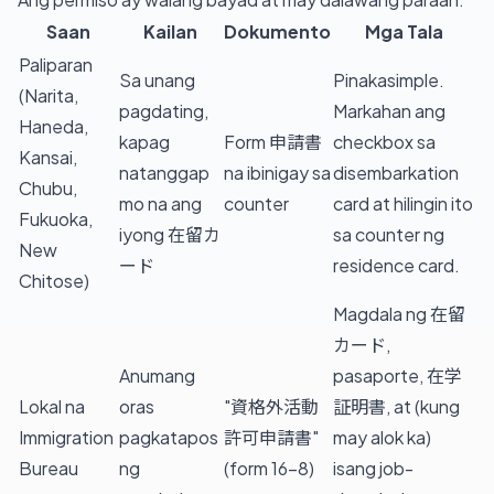
Saan
Kailan
Dokumento
Mga Tala
Paliparan
Sa unang
Pinakasimple.
(Narita,
pagdating,
Markahan ang
Haneda,
kapag
Form 申請書
checkbox sa
Kansai,
natanggap
na ibinigay sa
disembarkation
Chubu,
mo na ang
counter
card at hilingin ito
Fukuoka,
iyong 在留カ
sa counter ng
New
ード
residence card.
Chitose)
Magdala ng 在留
カード,
Anumang
pasaporte, 在学
Lokal na
oras
"資格外活動
証明書, at (kung
Immigration
pagkatapos
許可申請書"
may alok ka)
Bureau
ng
(form 16-8)
isang job-