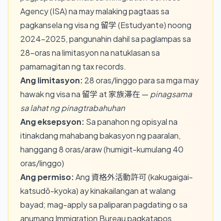
Agency (ISA) na may malaking pagtaas sa
pagkansela ng visa ng 留学 (Estudyante) noong
2024–2025, pangunahin dahil sa paglampas sa
28-oras na limitasyon na natuklasan sa
pamamagitan ng tax records.
Ang limitasyon:
28 oras/linggo para sa mga may
hawak ng visa na 留学 at 家族滞在 —
pinagsama
sa lahat ng pinagtrabahuhan
Ang eksepsyon:
Sa panahon ng opisyal na
itinakdang mahabang bakasyon ng paaralan,
hanggang 8 oras/araw (humigit-kumulang 40
oras/linggo)
Ang permiso:
Ang 資格外活動許可 (kakugaigai-
katsudō-kyoka) ay kinakailangan at walang
bayad; mag-apply sa paliparan pagdating o sa
anumang Immigration Bureau pagkatapos