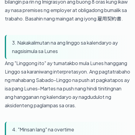
bilangin pa rin ng Imigrasyon ang buong 8 oras kung ikaw
ay nasa premises ng employer at obligadong bumalik sa
trabaho. Basahin nang maingat ang iyong 雇用契約書.
3. Nakakalimutan na ang linggo sa kalendaryo ay
nagsisimula sa Lunes
Ang "Linggong ito" ay tumatakbo mula Lunes hanggang
Linggo sa karaniwang interpretasyon. Ang pagtatrabaho
ng mahabang Sabado-Linggo na push at pagkatapos ay
isa pang Lunes-Martes na push nang hindi tinitingnan
ang hangganan ng kalendaryo ay nagdudulot ng
aksidenteng paglampas sa oras.
4. "Minsan lang" na overtime