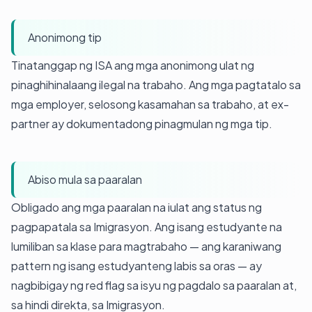
Anonimong tip
Tinatanggap ng ISA ang mga anonimong ulat ng
pinaghihinalaang ilegal na trabaho. Ang mga pagtatalo sa
mga employer, selosong kasamahan sa trabaho, at ex-
partner ay dokumentadong pinagmulan ng mga tip.
Abiso mula sa paaralan
Obligado ang mga paaralan na iulat ang status ng
pagpapatala sa Imigrasyon. Ang isang estudyante na
lumiliban sa klase para magtrabaho — ang karaniwang
pattern ng isang estudyanteng labis sa oras — ay
nagbibigay ng red flag sa isyu ng pagdalo sa paaralan at,
sa hindi direkta, sa Imigrasyon.