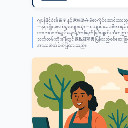
ဂျပန်နိုင်ငံ၏ 留学 နှင့် 家族滞在 ဗီဇာ ကိုင်ဆောင်ထား
— နှင့် ချိုးဖောက်မှု အများဆုံး — ကျောင်းသားဗီဇာ 
အားလပ်ရက်ရှည် ၈ နာရီ/တစ်ရက် ခြွင်းချက်၊ တိကျစွာ တ
သက်တမ်းတိုးချိန်တွင် 課税証明書 ပြန်လည်စစ်ဆေးခြင်းမှတစ်
အသေးစိတ် ဖော်ပြထားသည်။