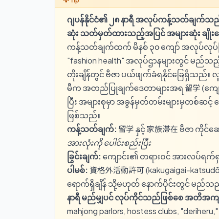
ဂျပန်နိုင်ငံ၏ ၂၈ နာရီ အလုပ်ကန့်သတ်ချက်သ
ဆုံး သတ်မှတ်ထားသည့်အပြင် အများဆုံး ချို
ကန့်သတ်ချက်ထက် မိနစ် ၃၀ ကျော် အလုပ်လုပ်ခြင
"fashion health" အလုပ်ဌာနများတွင် မည်သည့
တိုးချိန်တွင် ဗီဇာ ပယ်ဖျက်ခံရနိုင်ခြေရှိသည်။
မီက အတည်ပြုချက်ဒေတာများအရ 留学 (ကျောင်းသ
ပြီး အများစုမှာ အခွန်မှတ်တမ်းများမှတစ်ဆင့် တွ
ဖြစ်သည်။
ကန့်သတ်ချက်:
留学 နှင့် 家族滞在 ဗီဇာ ကိုင်ဆ
အားလုံးကို ပေါင်းစည်းပြီး
ခြွင်းချက်:
ကျောင်း၏ တရားဝင် အားလပ်ရက်ရှည်မ
ပါမစ်:
資格外活動許可 (kakugaigai-katsudō-kyok
ရောက်ရှိချိန် သို့မဟုတ် နောက်ပိုင်းတွင် မည်သ
နာရီ မည်မျှပင် လုပ်ကိုင်သည်ဖြစ်စေ အတိအ
mahjong parlors, hostess clubs, "deriheru,