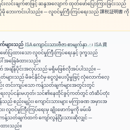
ှင်းလင်းချက်စာဖြင့် ဆန္ဒအလျောက် ထုတ်ဖော်ပြောကြားခြင်းသည်
ပိုမို ဘေးကင်းပါသည်။ — လူဝင်မှုကြီးကြပ်ရေးသည် 課税証明書 ကို
က်များသည်
ISA ကျောင်းသားဗီဇာ စာမျက်နှာ
၊
ISA 資
 ဖော်ပြထားသော လူဝင်မှုကြီးကြပ်ရေးနှင့် ဒုက္ခသည်
ပေါ် အခြေခံထားသည်။
ွက် အချိန်ပိုင်းအလုပ်သည် မရှိမဖြစ်လိုအပ်ပါသည်။ —
တ်များသည် မိခင်နိုင်ငံမှ ငွေလွှဲပေးပို့မှုဖြင့် လုံလောက်လေ့
်လည်း တင်းကျပ်သော ကန့်သတ်ချက်များအတွင်းတွင်
ေးလုပ်ငန်းမဟုတ်၊ သင်၏နေထိုင်ခွင့်ကတ်တွင် တံဆိပ်တုံး
န်သည် စည်းမျဉ်း၊ ကျောင်းသားများ မကြာခဏ အမှားအ
လူဝင်မှုကြီးကြပ်ရေးမှ ချိုးဖောက်မှုကို ဖမ်းမိ
့်သတ်ချက်ထက် ကျော်လွန်ပြီးသားဆိုလျှင် —
်းပြထားသည်။