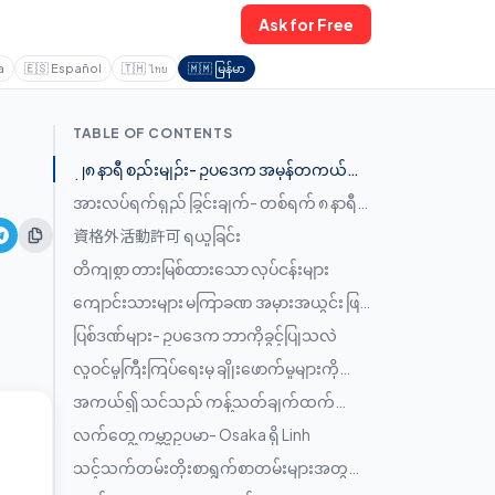
Ask for Free
a
🇪🇸
Español
🇹🇭
ไทย
🇲🇲
မြန်မာ
TABLE OF CONTENTS
၂၈ နာရီ စည်းမျဉ်း- ဥပဒေက အမှန်တကယ်
ဘာပြောသလဲ
အားလပ်ရက်ရှည် ခြွင်းချက်- တစ်ရက် ၈ နာရီ
စည်းမျဉ်း
資格外活動許可 ရယူခြင်း
တိကျစွာ တားမြစ်ထားသော လုပ်ငန်းများ
ကျောင်းသားများ မကြာခဏ အမှားအယွင်း ဖြစ်
တတ်သည့် အဖြစ်အများဆုံး နည်းလမ်းများ
ပြစ်ဒဏ်များ- ဥပဒေက ဘာကိုခွင့်ပြုသလဲ
လူဝင်မှုကြီးကြပ်ရေးမှ ချိုးဖောက်မှုများကို
မည်သို့ရှာဖွေတွေ့ရှိသနည်း
အကယ်၍ သင်သည် ကန့်သတ်ချက်ထက်
ကျော်လွန်ပြီးသားဆိုလျှင်
လက်တွေ့ ကမ္ဘာ့ဥပမာ- Osaka ရှိ Linh
သင့်သက်တမ်းတိုးစာရွက်စာတမ်းများအတွက်
ဘာတွေယူဆောင်ရမလဲ