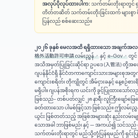
အလုပ်ပိုလုပ်ထားပါက:
သက်တမ်းတိုးရာတွင် ရ
တိတ်တဆိတ် သက်တမ်းတိုးခြင်းထက် များစွာ 
ပြန်လည် စစ်ဆေးသည်။
၂၀၂၆ ခုနှစ် မေလအထိ ရရှိထားသော အချက်အလ
格外活動許可申請 လမ်းညွှန်
နှင့်
e-Gov
တွင်
အသိအမှတ်ပြုခြင်းဆိုင်ရာ ဥပဒေ (入管法) တို့အ
ဂျပန်နိုင်ငံရှိ နိုင်ငံတကာကျောင်းသားအများစုအတ
ကျောင်းစရိတ်၊ တိုကျိုတွင် အိမ်ငှားခနှင့် နေ့စဉ်စားရိ
မရှိပါ။ ဂျပန်အစိုးရက ယင်းကို ခွင့်ပြုထားသော
ဖြစ်သည်- တစ်ပတ်လျှင် ၂၈ နာရီ၊ လူကြီးဖျော်ဖြေရ
ခတ်ထားသော ပါမစ်ဖြင့်သာ ဖြစ်သည်။ ဤလမ်းညွှ
ယွင်း ဖြစ်တတ်သည့် အဖြစ်အများဆုံး နည်းလမ်းများ၊ 
သောအခါ ဘာဖြစ်မည်၊ နှင့် — အကယ်၍ သင်သည် ကန
သက်တမ်းတိုးရာတွင် မည်သို့တုံ့ပြန်ရမည်ကို ရှင