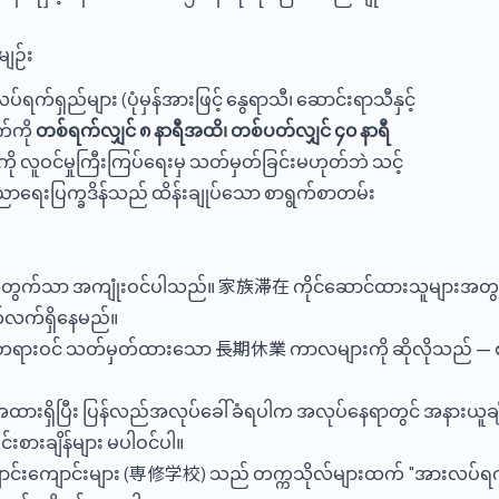
မျဉ်း
ရှည်များ (ပုံမှန်အားဖြင့် နွေရာသီ၊ ဆောင်းရာသီနှင့်
်ကို
တစ်ရက်လျှင် ၈ နာရီအထိ၊ တစ်ပတ်လျှင် ၄၀ နာရီ
 လူဝင်မှုကြီးကြပ်ရေးမှ သတ်မှတ်ခြင်းမဟုတ်ဘဲ သင့်
ရေးပြက္ခဒိန်သည် ထိန်းချုပ်သော စာရွက်စာတမ်း
ားအတွက်သာ အကျုံးဝင်ပါသည်။ 家族滞在 ကိုင်ဆောင်ထားသူများအတ
က်လက်ရှိနေမည်။
မှ တရားဝင် သတ်မှတ်ထားသော 長期休業 ကာလများကို ဆိုလိုသည် — 
ားရှိပြီး ပြန်လည်အလုပ်ခေါ်ခံရပါက အလုပ်နေရာတွင် အနားယူချိ
းစားချိန်များ မပါဝင်ပါ။
ာင်းကျောင်းများ (専修学校) သည် တက္ကသိုလ်များထက် "အားလပ်ရက