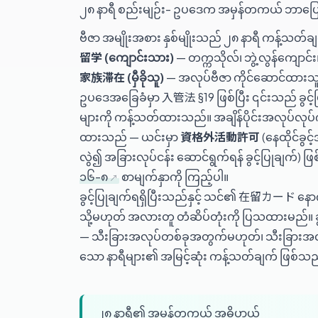
၂၈ နာရီ စည်းမျဉ်း- ဥပဒေက အမှန်တကယ် ဘာပ
ဗီဇာ အမျိုးအစား နှစ်မျိုးသည် ၂၈ နာရီ ကန့်သတ်ချ
留学 (ကျောင်းသား)
— တက္ကသိုလ်၊ ဘွဲ့လွန်ကျော
家族滞在 (မှီခိုသူ)
— အလုပ်ဗီဇာ ကိုင်ဆောင်ထားသ
ဥပဒေအခြေခံမှာ 入管法 §19 ဖြစ်ပြီး ၎င်းသည် ခွင့်ပ
များကို ကန့်သတ်ထားသည်။ အချိန်ပိုင်းအလုပ်လုပ်ကိုင
ထားသည် — ယင်းမှာ
資格外活動許可
(နေထိုင်ခွင
လွဲ၍ အခြားလုပ်ငန်း ဆောင်ရွက်ရန် ခွင့်ပြုချက်) ဖ
၁၆-၈
စာမျက်နှာကို ကြည့်ပါ။
ခွင့်ပြုချက်ရရှိပြီးသည်နှင့် သင်၏ 在
သို့မဟုတ် အလားတူ တံဆိပ်တုံးကို ပြသထားမည်။ 
— သီးခြားအလုပ်တစ်ခုအတွက်မဟုတ်၊ သီးခြားအလုပ
သော နာရီများ၏ အမြင့်ဆုံး ကန့်သတ်ချက် ဖြစ်သည
၂၈ နာရီ၏ အမှန်တကယ် အဓိပ္ပာယ်