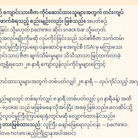
ည် ကျောင်းသားဗီဇာ ကိုင်ဆောင်ထားသူများအတွက် တင်းကျပ်
းဖောက်ခံရသည့် စည်းမျဉ်းလည်း ဖြစ်သည်။
အပတ်စဉ်
်း သို့မဟုတ် pachinko ဆိုင်၊ snack bar သို့မဟုတ်
်အလုပ်မျိုးကိုမဆို လုပ်ကိုင်ခြင်းသည် သင်၏ဗီဇာ သက်တမ်း
 လူဝင်မှုကြီးကြပ်ရေး ဝန်ဆောင်မှု အေဂျင်စီ (ISA) မှ မကြာသေး
ား) ဗီဇာ ဖျက်သိမ်းမှုများ သိသိသာသာ မြင့်တက်လာခဲ့
ေ့ရှိရသော ၂၈ နာရီ ကျော်လွန်လုပ်ကိုင်မှုများကြောင့်
ောင်ထားသူများအတွက် တစ်ပတ်လျှင် ၂၈ နာရီ —
လုပ်ကိုင်သည့် အလ
ျားတွင် တစ်ရက်လျှင် ၈ နာရီ (တစ်ပတ်လျှင် ၄၀ နာရီခန့်) အထိ
a) သည် မဖြစ်မနေ လိုအပ်ပြီး အခမဲ့ ဖြစ်သည်။ လေဆိပ်သို့
ည့်လူဝင်မှုကြီးကြပ်ရေးရုံးတွင်မဆို လျှောက်ထားနိုင်သည်။
ကျ တားမြစ်ထားသည်:
လူကြီး ဖျော်ဖြေရေးလုပ်ငန်း — pachinko,
" love hotels (ဧည့်ကြိုဌာနအပါအဝင်)