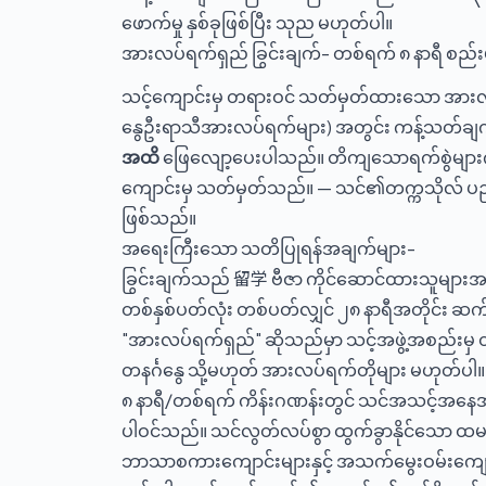
ဖောက်မှု နှစ်ခုဖြစ်ပြီး သုည မဟုတ်ပါ။
အားလပ်ရက်ရှည် ခြွင်းချက်- တစ်ရက် ၈ နာရီ စည်း
သင့်ကျောင်းမှ တရားဝင် သတ်မှတ်ထားသော အားလပ်ရက်
နွေဦးရာသီအားလပ်ရက်များ) အတွင်း ကန့်သတ်ချက
အထိ
ဖြေလျော့ပေးပါသည်။ တိကျသောရက်စွဲများကို
ကျောင်းမှ သတ်မှတ်သည်။ — သင်၏တက္ကသိုလ် ပညာ
ဖြစ်သည်။
အရေးကြီးသော သတိပြုရန်အချက်များ-
ခြွင်းချက်သည် 留学 ဗီဇာ ကိုင်ဆောင်ထားသူမျ
တစ်နှစ်ပတ်လုံး တစ်ပတ်လျှင် ၂၈ နာရီအတိုင်း ဆ
"အားလပ်ရက်ရှည်" ဆိုသည်မှာ သင့်အဖွဲ့အစည်း
တနင်္ဂနွေ သို့မဟုတ် အားလပ်ရက်တိုများ မဟုတ်ပါ။
၈ နာရီ/တစ်ရက် ကိန်းဂဏန်းတွင် သင်အသင့်အနေအထ
ပါဝင်သည်။ သင်လွတ်လပ်စွာ ထွက်ခွာနိုင်သော ထမင်
ဘာသာစကားကျောင်းများနှင့် အသက်မွေးဝမ်းကျေ