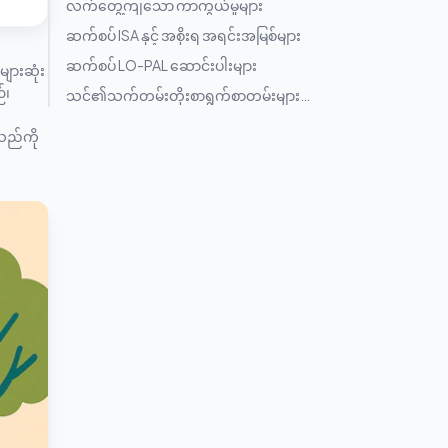
လက်တွေ့ကျသော ကာကွယ်မှုများ
ဆက်စပ် ISA နှင့် အစိုးရ အရင်းအမြစ်များ
ဆက်စပ် LO-PAL ဆောင်းပါးများ
ျားဆုံး
်၊
သင်၏သက်တမ်းတိုးစာရွက်စာတမ်းများ
အတွက် အကူအညီရယူပါ
ိသည်ကို