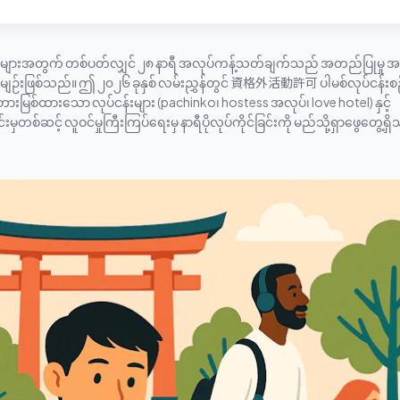
သူများအတွက် တစ်ပတ်လျှင် ၂၈ နာရီ အလုပ်ကန့်သတ်ချက်သည် အတည်ပြုမှု အမ
စည်းမျဉ်းဖြစ်သည်။ ဤ ၂၀၂၆ ခုနှစ် လမ်းညွှန်တွင် 資格外活動許可 ပါမစ်လုပ်ငန်းစဉ
ားမြစ်ထားသော လုပ်ငန်းများ (pachinko၊ hostess အလုပ်၊ love hotel) နှင့်
ဆင့် လူဝင်မှုကြီးကြပ်ရေးမှ နာရီပိုလုပ်ကိုင်ခြင်းကို မည်သို့ရှာဖွေတွေ့ရှ