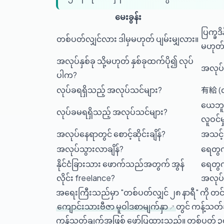
မေးခွန်း
ပြက္ခဒ
တစ်ပတ်လျှင်လား ဒါမှမဟုတ် ပျမ်းမျှလား။
မဟုတ်
အလုပ်နှစ်ခု သို့မဟုတ် နှစ်ခုထက်ပို၍ လုပ်
အလုပ်ရ
ပါက?
လုပ်ခရရှိသည့် အလုပ်သင်များ?
有給 (လ
ယေဘူယ
လုပ်ခမရရှိသည့် အလုပ်သင်များ?
လူဝင်မ
အလုပ်နေရာတွင် စောင့်ဆိုင်းချိန်?
အသင့်
အလုပ်သွားလာချိန်?
ရေတွက
နိုင်ငံခြားသား ဖောက်သည်အတွက် အွန်
ရေတွက
လိုင်း freelance?
အလုပ်
အရေးကြီးသည်မှာ "တစ်ပတ်လျှင် ၂၈ နာရီ" ကို တင်
ကျောင်းသားဗီဇာ မူဝါဒစာမျက်နှာ
တွင် ကန့်သတ်
ကန့်သတ်ချက်အဖြစ် ဖော်ပြထားသည်။ တစ်ပတ် ၃၀ နာ