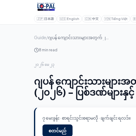
🇯🇵
日本語
🇺🇸
English
🇨🇳
中文
🇻🇳
Tiếng Việt

Guide
/
ဂျပန် ကျောင်းသားများအတွက် ၂၈ နာရီ အလုပ်ကန့်သတ်ချက် (၂၀၂၆) - ပြစ်ဒဏ်များနှင့် ကိုင်တွယ်ဖြေရှင်းခြင်း
8 min read
၂၀၂၆ မေ ၂၃
ဂျပန် ကျောင်းသားများအတ
(၂၀၂၆) - ပြစ်ဒဏ်များနှင့် 
၇ မေးခွန်း · စာရင်းသွင်းစရာမလို · ချက်ချင်း ရလဒ်။
စတင်မည်