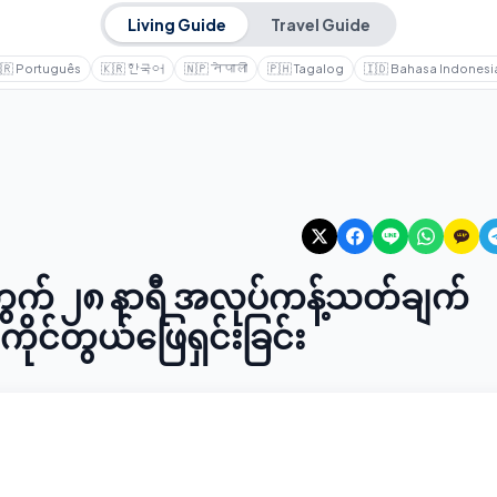
Living Guide
Travel Guide
🇷
Português
🇰🇷
한국어
🇳🇵
नेपाली
🇵🇭
Tagalog
🇮🇩
Bahasa Indonesi
ွက် ၂၈ နာရီ အလုပ်ကန့်သတ်ချက်
ကိုင်တွယ်ဖြေရှင်းခြင်း