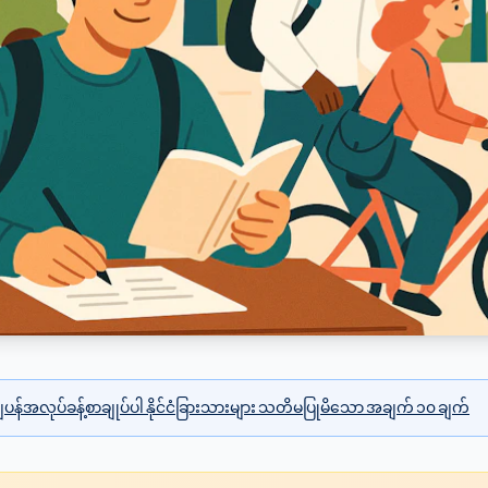
ပန်အလုပ်ခန့်စာချုပ်ပါ နိုင်ငံခြားသားများ သတိမပြုမိသော အချက် ၁၀ ချက်