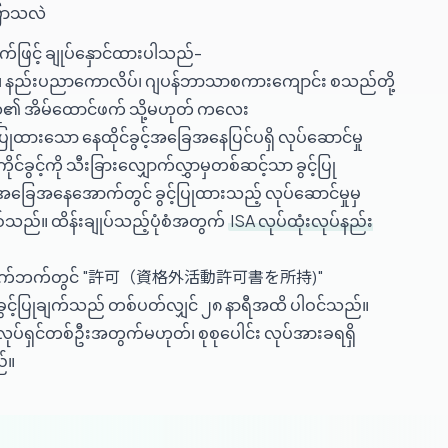
ြောသလဲ
က်ဖြင့် ချုပ်နှောင်ထားပါသည်-
င်း၊ နည်းပညာကောလိပ်၊ ဂျပန်ဘာသာစကားကျောင်း စသည်တို့
ူ၏ အိမ်ထောင်ဖက် သို့မဟုတ် ကလေး
ြုထားသော နေထိုင်ခွင့်အခြေအနေပြင်ပရှိ လုပ်ဆောင်မှု
်ခွင့်ကို သီးခြားလျှောက်လွှာမှတစ်ဆင့်သာ ခွင့်ပြု
့်အခြေအနေအောက်တွင် ခွင့်ပြုထားသည့် လုပ်ဆောင်မှုမှ
ြစ်သည်။ ထိန်းချုပ်သည့်ပုံစံအတွက်
ISA လုပ်ထုံးလုပ်နည်း
留カード နောက်ဘက်တွင် "許可（資格外活動許可書を所持)"
ခွင့်ပြုချက်သည် တစ်ပတ်လျှင် ၂၈ နာရီအထိ ပါဝင်သည်။
်ရှင်တစ်ဦးအတွက်မဟုတ်၊ စုစုပေါင်း လုပ်အားခရရှိ
်။