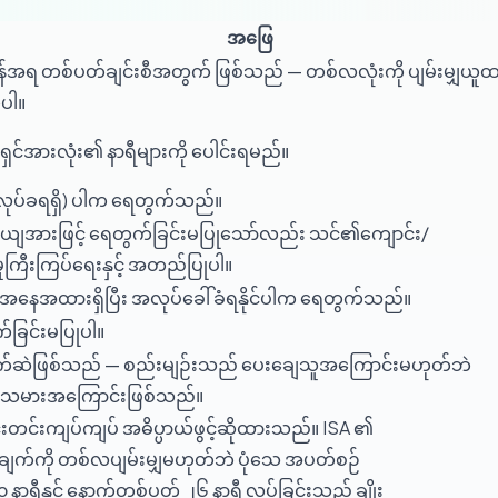
အဖြေ
ိန်အရ တစ်ပတ်ချင်းစီအတွက် ဖြစ်သည် — တစ်လလုံးကို ပျမ်းမျှယူထ
ပါ။
ှင်အားလုံး၏ နာရီများကို ပေါင်းရမည်။
ုပ်ခရရှိ) ပါက ရေတွက်သည်။
ျအားဖြင့် ရေတွက်ခြင်းမပြုသော်လည်း သင်၏ကျောင်း/
ှုကြီးကြပ်ရေးနှင့် အတည်ပြုပါ။
အနေအထားရှိပြီး အလုပ်ခေါ်ခံရနိုင်ပါက ရေတွက်သည်။
်ခြင်းမပြုပါ။
်ဆဲဖြစ်သည် — စည်းမျဉ်းသည် ပေးချေသူအကြောင်းမဟုတ်ဘဲ
သမားအကြောင်းဖြစ်သည်။
းတင်းကျပ်ကျပ် အဓိပ္ပာယ်ဖွင့်ဆိုထားသည်။ ISA ၏
ချက်ကို တစ်လပျမ်းမျှမဟုတ်ဘဲ ပုံသေ အပတ်စဉ်
ရီနှင့် နောက်တစ်ပတ် ၂၆ နာရီ လုပ်ခြင်းသည် ချိုး