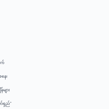
ွက်
စနေ၊
န်များ
်ရှည်"