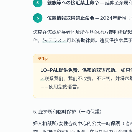
親族等への接近禁止命令
— 延伸至亲属
位置情報取得禁止命令
— 2024年新增
您应在您或施暴者地址所在地的地方裁判所提起
件，
法テラス
可以资助律师。违反保护令属于
LO-PAL提供免费、保密的双语帮助。
如果
联系我们。我们不收费，不评判，并将帮
——使用您的语言。
5. 庇护所和临时保护（一時保護）
婦人相談所/女性咨询中心的公共一時保護（临
物。平均停留时间为两周，在此期间中心会帮助