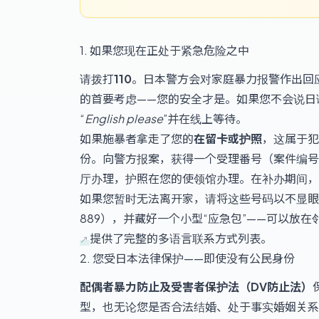
1. 如果您现在正处于紧急危险之中
请拨打
110
。日本警方会对家庭暴力报警作出回
的首要考虑——您的安全才是。如果您不会说日
“
English please
”并在线上等待。
如果施暴者拿走了您的
在留卡或护照
，这属于犯
份。向警方报案，获得一个受理番号（案件编号
厅办理，护照在您的使领馆办理。在补办期间，
如果您暂时无法离开家，请将这些号码以不显眼的
889），并藏好一个小型“应急包”——可以放
提供了完整的多语言联系方式列表。
2. 您受日本法律保护——即使没有公民身份
配偶者暴力防止及受害者保护法（DV防止法）
型，也无论您是否合法结婚、处于事实婚姻关系