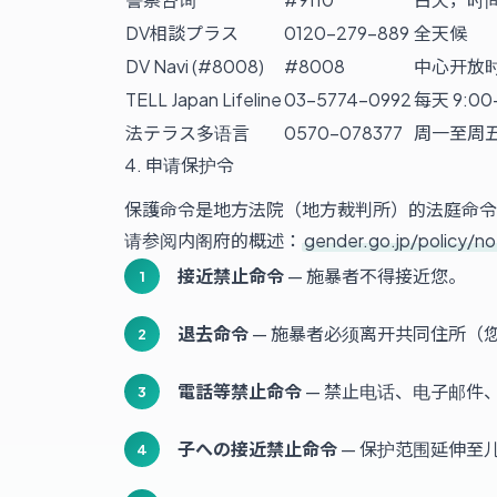
DV相談プラス
0120-279-889
全天候
DV Navi (#8008)
#8008
中心开放
TELL Japan Lifeline
03-5774-0992
每天 9:00
法テラス多语言
0570-078377
周一至周五 
4. 申请保护令
保護命令是地方法院（地方裁判所）的法庭命令
请参阅内阁府的概述：
gender.go.jp/policy/n
接近禁止命令
— 施暴者不得接近您。
退去命令
— 施暴者必须离开共同住所（
電話等禁止命令
— 禁止电话、电子邮件
子への接近禁止命令
— 保护范围延伸至