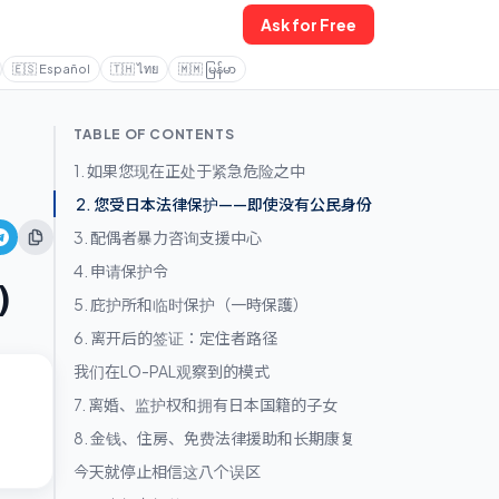
Ask for Free
🇪🇸
Español
🇹🇭
ไทย
🇲🇲
မြန်မာ
TABLE OF CONTENTS
1. 如果您现在正处于紧急危险之中
2. 您受日本法律保护——即使没有公民身份
3. 配偶者暴力咨询支援中心
4. 申请保护令
)
5. 庇护所和临时保护（一時保護）
6. 离开后的签证：定住者路径
我们在LO-PAL观察到的模式
7. 离婚、监护权和拥有日本国籍的子女
8. 金钱、住房、免费法律援助和长期康复
今天就停止相信这八个误区