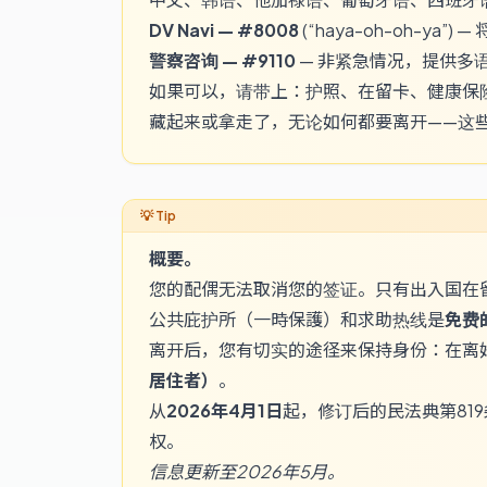
DV Navi —
#8008
(“haya-oh-oh-y
警察咨询 —
#9110
— 非紧急情况，提供多
如果可以，请带上：护照、在留卡、健康保
藏起来或拿走了，无论如何都要离开——这
概要。
您的配偶无法取消您的签证。只有出入国在
公共庇护所（一時保護）和求助热线是
免费
离开后，您有切实的途径来保持身份：在离婚
居住者）
。
从
2026年4月1日
起，修订后的民法典第81
权。
信息更新至2026年5月。