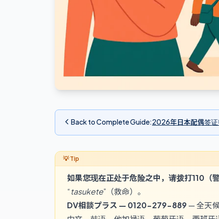
Back to Complete Guide
:
2026年日本配偶签
如果您现在正处于危险之中，请拨打
110
（
“
tasukete
”（救命）。
DV相談プラス —
0120-279-889
— 全天
中文、韩语、他加禄语、葡萄牙语、西班牙