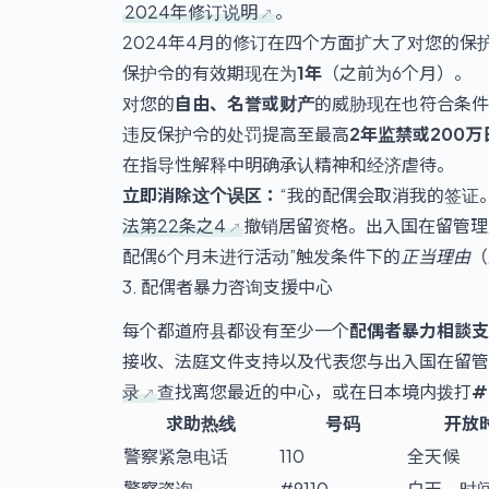
2024年修订说明
。
2024年4月的修订在四个方面扩大了对您的保
保护令的有效期现在为
1年
（之前为6个月）。
对您的
自由、名誉或财产
的威胁现在也符合条件
违反保护令的处罚提高至最高
2年监禁或200
在指导性解释中明确承认精神和经济虐待。
立即消除这个误区：
“我的配偶会取消我的签证
法第22条之4
撤销居留资格。出入国在留管理厅
配偶6个月未进行活动”触发条件下的
正当理由
（
3. 配偶者暴力咨询支援中心
每个都道府县都设有至少一个
配偶者暴力相談支
接收、法庭文件支持以及代表您与出入国在留管
录
查找离您最近的中心，或在日本境内拨打
#
求助热线
号码
开放
警察紧急电话
110
全天候
警察咨询
#9110
白天，时