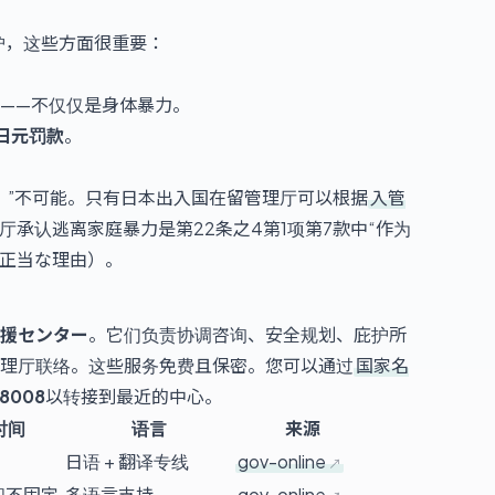
护，这些方面很重要：
——不仅仅是身体暴力。
万日元罚款
。
。”不可能。只有日本出入国在留管理厅可以根据
入管
承认逃离家庭暴力是第22条之4第1项第7款中“作为
正当な理由）。
援センター
。它们负责协调咨询、安全规划、庇护所
理厅联络。这些服务免费且保密。您可以通过
国家名
8008
以转接到最近的中心。
时间
语言
来源
日语 + 翻译专线
gov-online
间不固定
多语言支持
gov-online