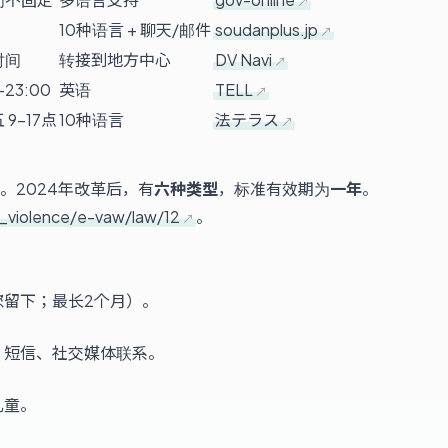
10种语言 + 聊天/邮件
soudanplus.jp
时间
转接到地方中心
DV Navi
–23:00
英语
TELL
9-17点
10种语言
法テラス
。2024年改革后，有
六种类型
，标准有效期为
一年
。
o_violence/e-vaw/law/12
。
您留下；最长2个月）。
、短信、社交媒体联系。
儿童。