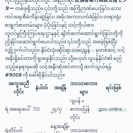
ター
တစ်ခုရှိသည်။ ၎င်းတို့သည် အကြံဉာဏ်ပေးခြင်း၊ ဘေး
ကင်းရေးစီမံကိန်းဆွဲခြင်း၊ အမိုးအကာလက်ခံခြင်း၊ တရားရုံး
စာရွက်စာတမ်းများ ပံ့ပိုးခြင်းနှင့် သင့်ကိုယ်စား
လူဝင်မှုကြီးကြပ်ရေးဌာနနှင့် ချိတ်ဆက်ဆောင်ရွက်ခြင်းတို့ကို
ညှိနှိုင်းဆောင်ရွက်ပေးပါသည်။ ၎င်းတို့သည် အခမဲ့ဖြစ်ပြီး
လျှို့ဝှက်ပါသည်။
နိုင်ငံလုံးဆိုင်ရာ လမ်းညွှန်
မှတစ်ဆင့် သင့်
အနီးရှိစင်တာကို ရှာဖွေနိုင်သည်၊ သို့မဟုတ် ဂျပန်နိုင်ငံ၏ မည်
သည့်နေရာမှမဆို သင့်အနီးဆုံးစင်တာသို့ ဆက်သွယ်ရန်
#8008
ကို ခေါ်ဆိုနိုင်ပါသည်။
အကူအညီ
ဘာသာစကား
နံပါတ်
အချိန်
ရင်းမြစ်
လိုင်း
များ
ဂျပန် +
ရဲ အရေးပေါ်
110
၂၄/၇
စကားပြန်
gov-online
လိုင်း
နေ့အချိန်၊
ရဲတိုင်ပင်
ဘာသာစကား