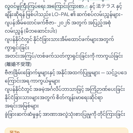
လူဝင်မှုကြီးကြပ်ရေး အကြောင်းကြားစာ
နှင့် 法テラス နှင့်
ချိန်းဆိုရန် ဖြစ်ပါသည်။ LO-PAL ၏ ဆက်စပ်လမ်းညွှန်များ-
ဂျပန်အိမ်ထောင်ဖက်ဗီဇာ- ၂၀၂၆ အတွက် အပြည့်အစုံ
လမ်းညွှန် (မိဘဆောင်းပါး)
ဂျပန်နိုင်ငံတွင် နိုင်ငံခြားသားအိမ်ထောင်ဖက်များအတွက်
ကွာရှင်းခြင်း
အတင်းအကြပ်/တစ်ဖက်သတ်ကွာရှင်းခြင်းကို ကာကွယ်ခြင်း
(離婚不受理)
ဗီဇာခြိမ်းခြောက်မှုများနှင့် အနိုင်အထက်ပြုမှုများ — သင့်ဥပဒေ
ကြောင်းအရ ကာကွယ်မှုများ
ဂျပန်နိုင်ငံတွင် အခမဲ့အင်္ဂလိပ်ဘာသာဖြင့် အကြံဉာဏ်ပေးခြင်း
နိုင်ငံခြားသားများအတွက် စိတ်ကျန်းမာရေးဆိုင်ရာ
အရင်းအမြစ်များ
ခွဲခြားဆက်ဆံမှုနှင့် အာဏာအလွဲသုံးစားပြုမှုကို တိုင်ကြားခြင်း