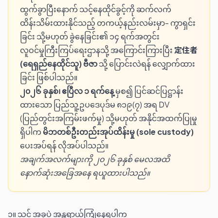
ထွက်ခွာပြီးနောက် သင့်နေထိုင်ခွင့်ကို ဆက်လက်
ထိန်းသိမ်းထားနိုင်သည့် တကယ့်နည်းလမ်းမှာ- ကွာရှင်း
ခြင်း သို့မဟုတ် ခွဲနေခြင်း၏ ၁၄ ရက်အတွင်း
လူဝင်မှုကြီးကြပ်ရေးဌာနသို့ အကြောင်းကြားပြီး
定住者
(ရေရှည်နေထိုင်သူ) ဗီဇာ
သို့ ပြောင်းလဲရန် လျှောက်ထား
ခြင်း ဖြစ်ပါသည်။
၂၀၂၆ ခုနှစ်၊ ဧပြီလ ၁ ရက်နေ့
မှစ၍ ပြင်ဆင်ပြဋ္ဌာန်း
ထားသော ပြည်သူ့ဥပဒေပုဒ်မ ၈၁၉(၇) အရ DV
(ပြည်တွင်းအကြမ်းဖက်မှု) သို့မဟုတ် အနိုင်အထက်ပြုမှု
ရှိပါက
မိဘတစ်ဦးတည်းအုပ်ထိန်းမှု (sole custody)
ပေးအပ်ရန် လိုအပ်ပါသည်။
အချက်အလက်များကို ၂၀၂၆ ခုနှစ် မေလအထိ
နောက်ဆုံးအခြေအနေ ရယူထားပါသည်။
၁။ သင် အခုပဲ အန္တရာယ်ကြုံနေရပါက