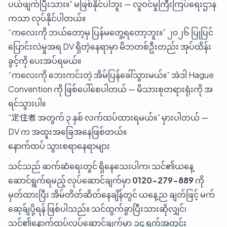
ပယ်ဖျက်ပြီးသား။” မဖြစ်နိုင်ပါဘူး — လူဝင်မှုကြီးကြပ်ရေးဌာန
ကသာ လုပ်နိုင်ပါတယ်။
“ကလေးကို ဘယ်တော့မှ ပြန်မတွေ့ရတော့ဘူး။” ၂၀၂၆ ပြုပြင်
ပြောင်းလဲမှုအရ DV ရှိတဲ့နေရာမှာ မိဘတစ်ဦးတည်း အုပ်ထိန်း
ခွင့်ကို ပေးအပ်ရမယ်။
“ကလေးကို ဘေးကင်းတဲ့ အိမ်ပြန်ခေါ်သွားမယ်။” အဲဒါ Hague
Convention ကို ဖြစ်ပေါ်စေပါတယ် — မိသားစုတရားရုံးကို အ
ရင်သွားပါ။
“定住者 အတွက် ၃ နှစ် လက်ထပ်ထားရမယ်။” မှားပါတယ် —
DV က အထူးအခြေအနေဖြစ်တယ်။
နောက်ထပ် သွားစရာနေရာများ
သင်သည် ဆက်ဆံရေးတွင် ရှိနေသေးပါက၊ သင်၏ယနေ့
ဆောင်ရွက်ရမည့် လုပ်ဆောင်ချက်မှာ
0120-279-889
ကို
မှတ်ထားပြီး အိမ်တိတ်ဆိတ်နေချိန်တွင် ယနေ့ည ချတ်ဖြင့် မက်
ဆေ့ခ်ျပို့ရန် ဖြစ်ပါသည်။ သင်ထွက်ခွာပြီးသားဆိုလျှင်၊
သင်၏နောက်ထပ်လုပ်ဆောင်ချက်မှာ
၁၄ ရက်အတွင်း