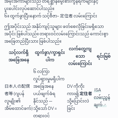
အမိုးအကာများသည် တိရစ္ဆာန်မွေးစားကွန်ရက်များနှင့်
ပူးပေါင်းလုပ်ဆောင်ပါသည်။
၆။ ထွက်ခွာပြီးနောက် သင့်ဗီဇာ- 定住者 လမ်းကြောင်း
ဤအပိုင်းသည် အနိုင်ကျင့်သူများ ဖတ်စေလိုခြင်းမရှိသော
အပိုင်း ဖြစ်ပါသည်။ တရားဝင်လမ်းကြောင်းသည် ကောင်းစွာ
အခြေတည်ပြီးသား ဖြစ်ပါသည်။
လက်တွေ့ကျ
သင့်လက်ရှိ
ထွက်ခွာ/ကွာရှင်း
သော
ရင်းမြစ်
အခြေအနေ
ပါက
လမ်းကြောင်း
၆ လကြာ
လှုပ်ရှားမှုမရှိပါက
日本人の配偶
အခြေအနေ
DV ကိုကိုး
ISA
者等 (ဂျပန်
ပယ်ဖျက်ခံရ
ကား၍
定住者
လမ်းညွှန်
လူမျိုး၏
နိုင်သည် —
သို့ပြောင်းလဲ
ချက်
အိမ်ထောင်ဖက်)
သို့သော် DV =
ခြင်း
တရားဝင်