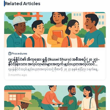
Related Articles
Procedures
ဂျပန်နိုင်ငံ၏ အိကုဆေး ရှူရို (Ikusei Shuro) အစီအစဉ် (၂၀၂၇)-
နိုင်ငံခြားသား အလုပ်သမားများအတွက် နည်းပညာအလုပ်သင်
အစားထိုးမှုဆိုင်ရာ အပြည့်အစုံ လမ်းညွှန်
ဂျပန်နိုင်ငံသည် နည်းပညာအလုပ်သင် ဗီဇာကို ၂၀၂၇ ခုနှစ် ဧပြီလ ၁ ရက်နေ့
တွင် အိကုဆေး ရှူရို (Ikusei Shuro) ဖြင့် အစားထိုးသည်။ နိုင်ငံခြားသား
3 months ago
အလုပ်သမားများအတွက် ၂၀၂၆ ခုနှစ် ပြည့်စုံသော လမ်းညွှန်- ကဏ္ဍ ၁၇ ခု၊
ပြောင်းရွှေ့ရေး စည်းမျဉ်းများ၊ A1 ဂျပန်ဘာသာစကား လိုအပ်ချက်၊
SSW1/SSW2 လမ်းကြောင်းနှင့် လက်ရှိ အလုပ်သင်အများစု လစ်လျူရှုထား
သည့် ၂၀၂၆ ခုနှစ် ဧပြီလ ၁ ရက်နေ့ နောက်ဆုံးသတ်မှတ်ရက်။