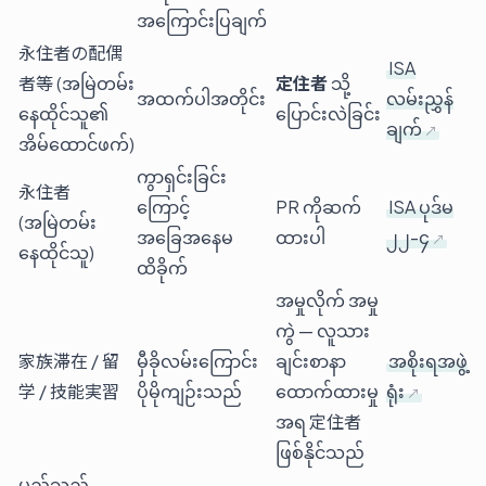
အကြောင်းပြချက်
永住者の配偶
ISA
者等 (အမြဲတမ်း
定住者
သို့
အထက်ပါအတိုင်း
လမ်းညွှန်
နေထိုင်သူ၏
ပြောင်းလဲခြင်း
ချက်
အိမ်ထောင်ဖက်)
ကွာရှင်းခြင်း
永住者
ကြောင့်
PR ကိုဆက်
ISA ပုဒ်မ
(အမြဲတမ်း
အခြေအနေမ
ထားပါ
၂၂-၄
နေထိုင်သူ)
ထိခိုက်
အမှုလိုက် အမှု
ကွဲ — လူသား
家族滞在 / 留
မှီခိုလမ်းကြောင်း
ချင်းစာနာ
အစိုးရအဖွဲ့
学 / 技能実習
ပိုမိုကျဉ်းသည်
ထောက်ထားမှု
ရုံး
အရ 定住者
ဖြစ်နိုင်သည်
မည်သည့်