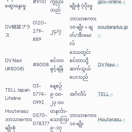
#9110
ကွဲပြား
gov-online
ဆွေးနွေးမှု
မျိုးစုံ ပံ့ပိုးမှု
သည်
ဘာသာစကား
0120-
DV相談プラ
၁၀ မျိုး + ချ
soudanplus.jp
279-
၂၄/၇
ス
တ်/အီးမေး
889
လ်
ဒေသတွင်း
DV Navi
စင်တာ
စင်တာသို့
#8008
DV Navi
(#8008)
ဖွင့်ချိန်
ဆက်သွယ်
ပေးသည်
03-
နေ့စဉ်
TELL Japan
5774-
၉:၀၀–
အင်္ဂလိပ်
TELL
Lifeline
0992
၂၃:၀၀
Houterasu
တနင်္လာ-
0570-
ဘာသာစကား
ဘာသာစကား
သောကြာ
Houterasu
078377
၁၀ မျိုး
မျိုးစုံ
၉-၁၇