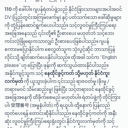
110
ကို ခေါ်ပါ။ ဂျပန်ရဲတပ်ဖွဲ့သည် နိုင်ငံခြားသားများအပါအဝင်
DV (ပြည်တွင်းအကြမ်းဖက်မှု) နှင့် ပတ်သက်သော ခေါ်ဆိုမှုများ
ကို တုံ့ပြန်ဆောင်ရွက်ပေးပါသည်။ သင့်လူဝင်မှုကြီးကြပ်ရေး
အခြေအနေသည် ၎င်းတို့၏ ဦးစားပေး မဟုတ်ဘဲ သင့်ဘေး
ကင်းလုံခြုံရေးကသာလျှင် ဦးစားပေးဖြစ်ပါသည်။ ဂျပန်
စကားမပြောနိုင်ပါက စေလွှတ်သူက သုံးပွင့်ဆိုင် ဘာသာပြန်
လိုင်းသို့ ချိတ်ဆက်ပေးနိုင်ပါသည်။ ထိုအခါ သင်က “English
please” ဟု ပြောပြီး ဖုန်းကို ဆက်သွယ်ထားနိုင်ပါသည်။
အနိုင်ကျင့်သူက သင့်
နေထိုင်ခွင့်ကတ် သို့မဟုတ် နိုင်ငံကူး
လက်မှတ်
ကို ယူသွားခဲ့ပါက ၎င်းသည် ရာဇဝတ်မှု (ခိုးမှု /
တရားမဝင် သိမ်းဆည်းမှု) ဖြစ်ပြီး သင့်တရားဝင် နေထိုင်ခွင့်
အခြေအနေကို ထိခိုက်စေမည် မဟုတ်ပါ။ ရဲတပ်ဖွဲ့ကို တိုင်ကြား
ပါ၊ 受理番号 (အမှုနံပါတ်) ကို ရယူပါ၊ ထို့နောက် ပြန်လည်
ထုတ်ပေးရန် တောင်းဆိုနိုင်ပါသည်။ နေထိုင်ခွင့်ကတ်ကို အနီး
ဆုံး လူဝင်မှုကြီးကြပ်ရေးရုံးတွင်၊ နိုင်ငံကူးလက်မှတ်ကို သင့်