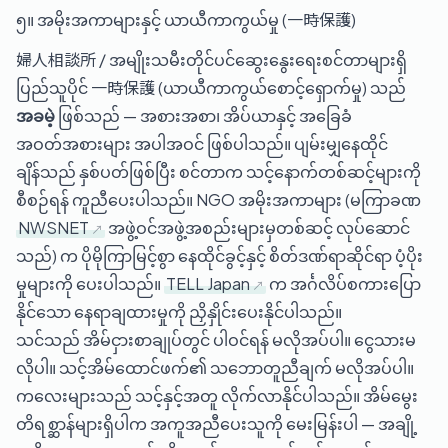
၅။ အမိုးအကာများနှင့် ယာယီကာကွယ်မှု (一時保護)
婦人相談所 / အမျိုးသမီးတိုင်ပင်ဆွေးနွေးရေးစင်တာများရှိ
ပြည်သူပိုင် 一時保護 (ယာယီကာကွယ်စောင့်ရှောက်မှု) သည်
အခမဲ့
ဖြစ်သည် — အစားအစာ၊ အိပ်ယာနှင့် အခြေခံ
အဝတ်အစားများ အပါအဝင် ဖြစ်ပါသည်။ ပျမ်းမျှနေထိုင်
ချိန်သည် နှစ်ပတ်ဖြစ်ပြီး စင်တာက သင့်နောက်တစ်ဆင့်များကို
စီစဉ်ရန် ကူညီပေးပါသည်။ NGO အမိုးအကာများ (မကြာခဏ
NWSNET
အဖွဲ့ဝင်အဖွဲ့အစည်းများမှတစ်ဆင့် လုပ်ဆောင်
သည်) က ပိုမိုကြာမြင့်စွာ နေထိုင်ခွင့်နှင့် စိတ်ဒဏ်ရာဆိုင်ရာ ပံ့ပိုး
မှုများကို ပေးပါသည်။
TELL Japan
က အင်္ဂလိပ်စကားပြော
နိုင်သော နေရာချထားမှုကို ညှိနှိုင်းပေးနိုင်ပါသည်။
သင်သည် အိမ်ငှားစာချုပ်တွင် ပါဝင်ရန် မလိုအပ်ပါ။ ငွေသားမ
လိုပါ။ သင့်အိမ်ထောင်ဖက်၏ သဘောတူညီချက် မလိုအပ်ပါ။
ကလေးများသည် သင့်နှင့်အတူ လိုက်လာနိုင်ပါသည်။ အိမ်မွေး
တိရစ္ဆာန်များရှိပါက အကူအညီပေးသူကို မေးမြန်းပါ — အချို့