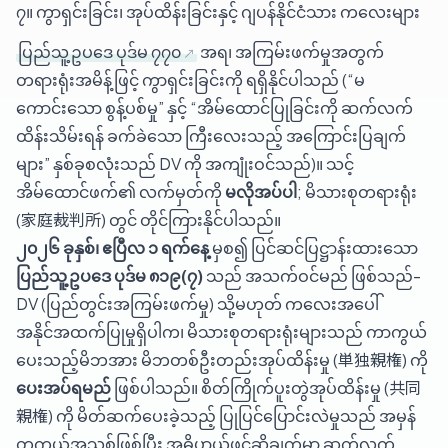
၇။ ကွာရှင်းခြင်း၊ အုပ်ထိန်းခြင်းနှင့် ဂျပန်နိုင်ငံသား ကလေးများ
ပြည်သူ့ဥပဒေ ပုဒ်မ ၇၇၀
အရ၊ အကြမ်းဖက်မှုအတွက်
တရားရုံးအမိန့်ဖြင့် ကွာရှင်းခြင်းကို ရရှိနိုင်ပါသည် (“မ
ကောင်းသော စွန့်ပစ်မှု” နှင့် “အိမ်ထောင်ပြုခြင်းကို ဆက်လက်
ထိန်းသိမ်းရန် ခက်ခဲသော ကြီးလေးသည့် အကြောင်းပြချက်
များ” နှစ်ခုစလုံးသည် DV ကို အကျုံးဝင်သည်)။ သင့်
အိမ်ထောင်ဖက်၏ လက်မှတ်ကို
မလိုအပ်ပါ
; မိသားစုတရားရုံး
(家庭裁判所) တွင် တိုင်ကြားနိုင်ပါသည်။
၂၀၂၆ ခုနှစ်၊ ဧပြီလ ၁ ရက်နေ့
မှစ၍ ပြင်ဆင်ပြဋ္ဌာန်းထားသော
ပြည်သူ့ဥပဒေ ပုဒ်မ ၈၁၉(၇)
သည် အသက်ဝင်မည် ဖြစ်သည်-
DV (ပြည်တွင်းအကြမ်းဖက်မှု) သို့မဟုတ် ကလေးအပေါ်
အနိုင်အထက်ပြုမှုရှိပါက၊ မိသားစုတရားရုံးများသည် ကာကွယ်
ပေးသည့်မိဘအား မိဘတစ်ဦးတည်းအုပ်ထိန်းမှု (単独親権) ကို
ပေးအပ်ရမည်
ဖြစ်ပါသည်။ စိတ်ကြိုက်ပူးတွဲအုပ်ထိန်းမှု (共同
親権) ကို မိတ်ဆက်ပေးခဲ့သည့် ပြုပြင်ပြောင်းလဲမှုသည် အမှန်
တကယ်အသစ်ဖြစ်ပြီး အဓိပ္ပာယ်ဖွင့်ဆိုချက်မှာ ဆက်လက်