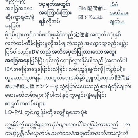
၁၄ ရက်အတွင်း
ISA
အခြေအနေမ
File 配偶者に
အကြောင်းကြား
အသိပေး
ဆို၊ ကွာရှင်း/ခွဲ
関する届出
ရန်
လိုအပ်
ချက်
နေခြင်း
ဖိုရမ်များတွင် သင်ဖတ်ဖူးနိုင်သည့် 定住者 အတွက် သုံးနှစ်
လက်ထပ်ထိမ်းမြှားမှုလိုအပ်ချက်သည်
အထွေထွေ
စည်းမျဉ်း
ဖြစ်ပါသည်။
DV သည် အသိအမှတ်ပြုထားသော အထူး
အခြေအနေ
ဖြစ်ပြီး ၎င်းကို ကျော်လွှားနိုင်ပါသည် (အထက်ပါ
ISA အခြေအနေပြောင်းလဲခြင်း လမ်းညွှန်ချက်ကို ကြည့်ပါ)။
ယူဆောင်သွားရန်- ကာကွယ်ရေးအမိန့်မိတ္တူ သို့မဟုတ် 配偶者
暴力相談支援センター မှ လွှဲပြောင်းပေးသည့် စာ၊ ရဲတိုင်ချက်၊
ဆေးမှတ်တမ်းများ (ရှိပါက) နှင့် ကွာရှင်း/ခွဲနေခြင်း
စာရွက်စာတမ်းများ။
LO-PAL တွင် ကျွန်ုပ်တို့ တွေ့ရှိရသော ပုံစံ
ကျွန်ုပ်တို့ တွေ့ရှိရသော ပုံစံများအပေါ် အခြေခံထားသည် — တ
ကယ့်ပုဂ္ဂိုလ်မဟုတ်ပါ၊ သက်သေခံအချက်အလက်အားလုံးကို