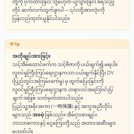
တို့ကို ဝှက်ထားခြင်း သို့မဟုတ် ယူသွားခြင်း ခံရသည့်
တိုင် ဆက်လက်ထွက်ခွာပါ — ၎င်းတို့အားလုံးကို
ပြန်လည်ထုတ်ယူနိုင်ပါသည်။
အတိုချုပ်အားဖြင့်။
သင့်အိမ်ထောင်ဖက်က သင့်ဗီဇာကို ပယ်ဖျက်၍ မရပါ။
လူဝင်မှုကြီးကြပ်ရေးဌာနကသာ ပယ်ဖျက်နိုင်ပြီး DV
(ပြည်တွင်းအကြမ်းဖက်မှု) မှ ထွက်ပြေးခြင်းကို
လူဝင်မှုကြီးကြပ်ရေးဌာနက
တရားဝင်အကြောင်းပြ
ချက်
အဖြစ် သတ်မှတ်ထားပါသည်။
ပြည်သူ့အမိုးအကာ (一時保護) နှင့် အကူအညီလိုင်း
များသည်
အခမဲ့
ဖြစ်သည်။ အိမ်ငှားစာချုပ်၊
ဘာသာစကားနှင့် ငွေကြေးတို့သည် အတားအဆီးများ
မဟုတ်ပါ။