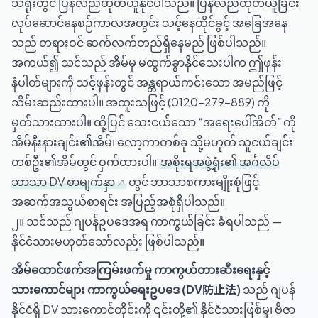
သံရုံးတွင် ပြန်လည်ထုတ်ယူနိုင်ပါသည်။ ပြန်လည်ထုတ်ယူခြင်း
လုပ်ဆောင်နေစဉ်ကာလအတွင်း သင့်နေထိုင်ခွင့် အခြေအနေ
သည် တရားဝင် ဆက်လက်တည်ရှိနေမည် ဖြစ်ပါသည်။
အကယ်၍ သင်သည် အိမ်မှ မထွက်ခွာနိုင်သေးပါက ဤဖုန်း
နံပါတ်များကို သင့်ဖုန်းတွင် အန္တရာယ်ကင်းသော အမည်ဖြင့်
သိမ်းဆည်းထားပါ။ အထူးသဖြင့် (0120-279-889) ကို
မှတ်သားထားပါ။ ထို့ပြင် သေးငယ်သော “အရေးပေါ်အိတ်” ကို
အိမ်နီးနားချင်း၏အိမ်၊ လော့ကာတစ်ခု သို့မဟုတ် သူငယ်ချင်း
တစ်ဦး၏အိမ်တွင် ဝှက်ထားပါ။
အစိုးရအဖွဲ့ရုံး၏ အင်္ဂလိပ်
ဘာသာ DV စာမျက်နှာ
တွင် ဘာသာစကားမျိုးစုံဖြင့်
အဆက်အသွယ်စာရင်း အပြည့်အစုံရှိပါသည်။
၂။ သင်သည် ဂျပန်ဥပဒေအရ ကာကွယ်ခြင်း ခံရပါသည် —
နိုင်ငံသားမဟုတ်သော်လည်း ဖြစ်ပါသည်။
အိမ်ထောင်ဖက်အကြမ်းဖက်မှု ကာကွယ်တားဆီးရေးနှင့်
သားကောင်များ ကာကွယ်ရေးဥပဒေ (DV防止法)
သည် ဂျပန်
နိုင်ငံရှိ DV သားကောင်တိုင်းကို ၎င်းတို့၏ နိုင်ငံသားဖြစ်မှု၊ ဗီဇာ