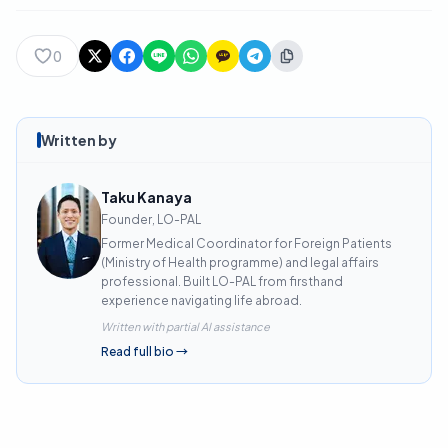
0
Written by
Taku Kanaya
Founder, LO-PAL
Former Medical Coordinator for Foreign Patients
(Ministry of Health programme) and legal affairs
professional. Built LO-PAL from firsthand
experience navigating life abroad.
Written with partial AI assistance
Read full bio
→