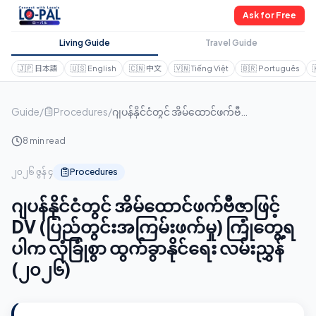
Ask for Free
Living Guide
Travel Guide
🇯🇵
日本語
🇺🇸
English
🇨🇳
中文
🇻🇳
Tiếng Việt
🇧🇷
Português
Guide
/
Procedures
/
ဂျပန်နိုင်ငံတွင် အိမ်ထောင်ဖက်ဗီဇာဖြင့် DV (ပြည်တွင်းအကြမ်းဖက်မှု) ကြုံတွေ့ရပါက လုံခြုံစွာ ထွက်ခွာနိုင်ရေး လမ်းညွှန် (၂၀၂၆)
8 min read
၂၀၂၆ ဇွန် ၄
Procedures
ဂျပန်နိုင်ငံတွင် အိမ်ထောင်ဖက်ဗီဇာဖြင့်
DV (ပြည်တွင်းအကြမ်းဖက်မှု) ကြုံတွေ့ရ
ပါက လုံခြုံစွာ ထွက်ခွာနိုင်ရေး လမ်းညွှန်
(၂၀၂၆)