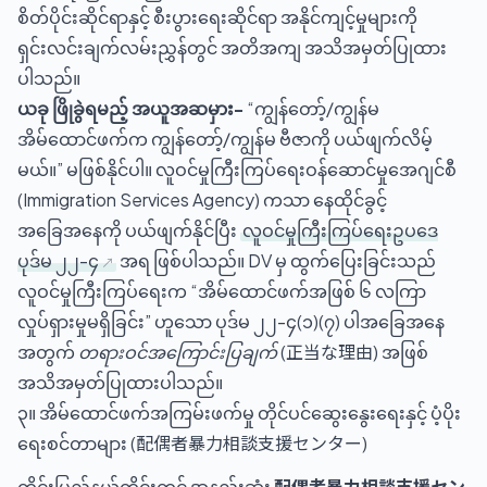
စိတ်ပိုင်းဆိုင်ရာနှင့် စီးပွားရေးဆိုင်ရာ အနိုင်ကျင့်မှုများကို
ရှင်းလင်းချက်လမ်းညွှန်တွင် အတိအကျ အသိအမှတ်ပြုထား
ပါသည်။
ယခု ဖြိုခွဲရမည့် အယူအဆမှား-
“ကျွန်တော့်/ကျွန်မ
အိမ်ထောင်ဖက်က ကျွန်တော့်/ကျွန်မ ဗီဇာကို ပယ်ဖျက်လိမ့်
မယ်။” မဖြစ်နိုင်ပါ။ လူဝင်မှုကြီးကြပ်ရေးဝန်ဆောင်မှုအေဂျင်စီ
(Immigration Services Agency) ကသာ နေထိုင်ခွင့်
အခြေအနေကို ပယ်ဖျက်နိုင်ပြီး
လူဝင်မှုကြီးကြပ်ရေးဥပဒေ
ပုဒ်မ ၂၂-၄
အရ ဖြစ်ပါသည်။ DV မှ ထွက်ပြေးခြင်းသည်
လူဝင်မှုကြီးကြပ်ရေးက “အိမ်ထောင်ဖက်အဖြစ် ၆ လကြာ
လှုပ်ရှားမှုမရှိခြင်း” ဟူသော ပုဒ်မ ၂၂-၄(၁)(၇) ပါအခြေအနေ
အတွက်
တရားဝင်အကြောင်းပြချက်
(正当な理由) အဖြစ်
အသိအမှတ်ပြုထားပါသည်။
၃။ အိမ်ထောင်ဖက်အကြမ်းဖက်မှု တိုင်ပင်ဆွေးနွေးရေးနှင့် ပံ့ပိုး
ရေးစင်တာများ (配偶者暴力相談支援センター)
တိုင်းပြည်နယ်တိုင်းတွင် အနည်းဆုံး
配偶者暴力相談支援セン