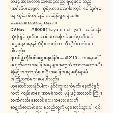
တ်နှင့် အီးမေးလ်မှတစ်ဆင့်လည်း ရယူနိုင်ပါသည်
(အင်္ဂလိပ်၊ တရုတ်၊ ကိုရီးယား၊ တာဂါလော့ဂ်၊ ပေါ်တူဂီ၊ စ
ပိန်၊ ထိုင်း၊ ဗီယက်နမ်၊ အင်ဒိုနီးရှား၊ နီပေါ)။
ဘာသာစကားစာမျက်နှာ
။
DV Navi —
#8008
(“haya-oh-oh-ya”) — သင့်အနီး
ဆုံး ပြည်သူ့အိမ်ထောင်ဖက်အကြမ်းဖက်မှု တိုင်ပင်
ဆွေးနွေးရေးနှင့် ပံ့ပိုးရေးစင်တာသို့ ချိတ်ဆက်ပေး
ပါသည်။
ရဲတပ်ဖွဲ့ တိုင်ပင်ဆွေးနွေးခြင်း —
#9110
— အရေးပေါ်
မဟုတ်သော အခြေအနေများအတွက် ဘာသာစကားမျိုး
စုံဖြင့် အကူအညီပေးပြီး အခြေအနေမဆိုးရွားမီ
အကြံဉာဏ်များ ပေးပါသည်။
ယူဆောင်သွားနိုင်ပါက- နိုင်ငံကူးလက်မှတ်၊ နေထိုင်ခွင့်
ကတ်၊ ကျန်းမာရေးအာမခံကတ်၊ ဖုန်းနှင့် အားသွင်းကြိုး၊
ဘဏ်ကတ်၊ ဆေးဝါးများ၊ ကလေးများ၏
စာရွက်စာတမ်းများ စသည်တို့ကို ယူဆောင်သွားပါ။ ၎င်း