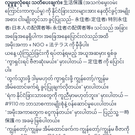
လူမှုဖူလုံရေး သတိပေးချက်။
生活保護 (အသက်မွေးဝမ်း
ကြောင်းကာကွယ်မှု) ကို နိုင်ငံခြားသားများအား နေထိုင်ခွင့်အမျိုး
အစား ငါးမျိုးတွင်သာ ခွင့်ပြုသည်- 永住者၊ 定住者၊ 特別永住
者၊ 日本人の配偶者等၊ 永住者の配偶者等။ သင်သည် အခြား
အခြေအနေရှိပါက၊ အခြေအနေပြောင်းလဲသည်အထိ
အမိုးအကာ + NGO + 法テラス ကို မှီခိုပါ။
ယနေ့ ယုံကြည်ခြင်းကို ရပ်တန့်ရမည့် အယူအဆမှား ရှစ်ခု
“ကွာရှင်းရင် ဗီဇာဆုံးမယ်။” မှားပါတယ် — 定住者 ကို ပြောင်း
ပါ။
“ထွက်သွားဖို့ ဒါမှမဟုတ် ကွာရှင်းဖို့ ကျွန်တော့်/ကျွန်မ
အိမ်ထောင်ဖက်ရဲ့ ခွင့်ပြုချက်လိုတယ်။” မှားပါတယ်။
“ရဲက နိုင်ငံခြားသားတွေကို ကူညီမှာမဟုတ်ဘူး။” မှားပါတယ် —
#9110
က ဘာသာစကားမျိုးစုံနဲ့ ဝန်ဆောင်မှုပေးပါတယ်။
“အမိုးအကာတွေက ငွေကုန်တယ်။” မှားပါတယ် — ပြည်သူ့ 一時
保護 က အခမဲ့ ဖြစ်ပါတယ်။
“ကျွန်တော့်/ကျွန်မ အိမ်ထောင်ဖက်က ကျွန်တော့်/ကျွန်မ ဗီဇာကို