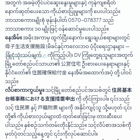
အတွက် အခမဲ့တိုင်ပင်ဆွေးနွေးမှုများနှင့် ကုန်ကျစရိတ်
နောက်ဆုတ်ပေးသော ကိုယ်စားပြုမှုများကို ပေးပါသည်။
ဘာသာစကားမျိုးစုံ ဖုန်းနံပါတ်
0570-078377
သည်
ဘာသာစကား ၁၀ မျိုးဖြင့် ဝန်ဆောင်မှုပေးပါသည်။
နေအိမ်။
အမိုးအကာမှ ထွက်ပြီးနောက်၊ ရွေးချယ်စရာများတွင်
母子生活支援施設 (မိခင်နှင့်ကလေးဘဝ ပံ့ပိုးရေးဌာနများ —
ခြုံငုံသုံးသပ်ချက်
ကိုကြည့်ပါ)၊ DV ကြုံတွေ့ရသူများအတွက်
မြို့တော်စည်ပင်သာယာ၏ 公営住宅 ဦးစားပေးနေရာများနှင့်
နိုင်ငံတော်၏
住居確保給付金 နေအိမ်အထောက်အပံ့
တို့ ပါဝင်
သည်။
လိပ်စာကာကွယ်မှု။
သင့်မြို့တော်စည်ပင်အသစ်တွင်
住民基本
台帳事務における支援措置申出
ကို တိုင်ကြားပါ။ ၎င်းသည်
သင့် 住民票 နှင့် 戸籍附票 များကို အနိုင်ကျင့်သူ သို့မဟုတ် ၎င်း
တို့၏ ကိုယ်စားလှယ်များထံ ထုတ်ဖော်ခြင်းမှ တားဆီးပေး
ပါသည်။ နှစ်စဉ်သက်တမ်းတိုးနိုင်သည်။ သင့်လိပ်စာအသစ်ကို
မှတ်ပုံတင်သည့်နေ့တွင် ၎င်းကိုလုပ်ဆောင်ပါ။