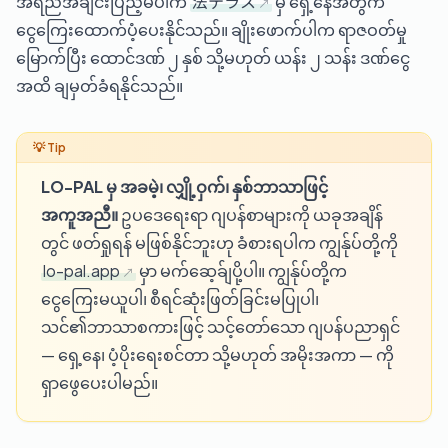
အရည်အချင်းပြည့်မီပါက
法テラス
မှ ရှေ့နေအတွက်
ငွေကြေးထောက်ပံ့ပေးနိုင်သည်။ ချိုးဖောက်ပါက ရာဇဝတ်မှု
မြောက်ပြီး ထောင်ဒဏ် ၂ နှစ် သို့မဟုတ် ယန်း ၂ သန်း ဒဏ်ငွေ
အထိ ချမှတ်ခံရနိုင်သည်။
LO-PAL မှ အခမဲ့၊ လျှို့ဝှက်၊ နှစ်ဘာသာဖြင့်
အကူအညီ။
ဥပဒေရေးရာ ဂျပန်စာများကို ယခုအချိန်
တွင် ဖတ်ရှုရန် မဖြစ်နိုင်ဘူးဟု ခံစားရပါက ကျွန်ုပ်တို့ကို
lo-pal.app
မှာ မက်ဆေ့ခ်ျပို့ပါ။ ကျွန်ုပ်တို့က
ငွေကြေးမယူပါ၊ စီရင်ဆုံးဖြတ်ခြင်းမပြုပါ၊
သင်၏ဘာသာစကားဖြင့် သင့်တော်သော ဂျပန်ပညာရှင်
— ရှေ့နေ၊ ပံ့ပိုးရေးစင်တာ သို့မဟုတ် အမိုးအကာ — ကို
ရှာဖွေပေးပါမည်။