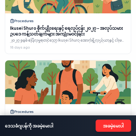
Procedures
Ikusei Shuro စိုက်ပျိုးရေးနှင့် ရေလုပ်ငန်း ၂၀၂၇ - အလုပ်သမား
ဥပဒေ ကန့်သတ်ချက်များ အကျုံးမဝင်ခြင်း
၂၀၂၇ ခုနှစ် ဧပြီလမှစတင်သော Ikusei Shuro အောက်ရှိ လယ်ယာနှင့် ငါးဖမ်း
လုပ်ငန်း- စေလွှတ်ခြင်းကို ခွင့်ပြုသည့် ကဏ္ဍနှစ်ခုတည်း ဖြစ်ခြင်းနှင့် ၈ နာရီ
18 days ago
အလုပ်ချိန်သည် သင့်အပေါ် ဥပဒေအရ အဘယ်ကြောင့် အကျုံးမဝင်ကြောင်း။
Procedures
育成就労 (Ikusei Shuro) မှ အမြဲတမ်းနေထိုင်ခွင့်ရရှိခြင်း- ၁၈ နှစ်
မဟုတ်ဘဲ ၁၃ နှစ်ခန့်သာ
ဒေသခံဂျပန်ကို အခမဲ့မေးပါ
အခမဲ့မေးပါ
၂၀၂၇ ခုနှစ် 育成就労 မှ 永住 သို့- ISA ၏ ကိုယ်ပိုင် စည်းမျဉ်းများအရ ၁၃ နှစ်
ခန့် ကြာမြင့်ပြီး ၁၈ နှစ် မဟုတ်ပေ။ ၎င်းလမ်းကြောင်း၊ ၁၀ နှစ်နှင့် ၅ နှစ် စစ်ဆေး